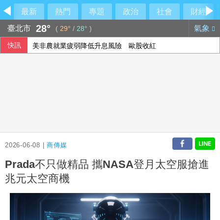
最新
熱門
專題
政治
社會
財經
28°
臺北市
氣象
(
29°
/
28°
)
快訊
美非農就業疲弱降低升息風險 歐股收紅
2026-06-08 |
商傳媒
Prada不只做精品 攜NASA登月太空服搶進
兆元太空商機