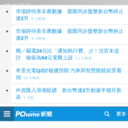
延伸閱讀
市場靜待美非農數據 股匯同步盤整新台幣終止
連2升
8 小時前
市場靜待美非農數據 股匯同步盤整新台幣終止
連2升
8 小時前
獨／竊電24元比「通知執行費」少！法官未追
討 檢卻為64元電費上訴
13 小時前
奇景光電Q2財報優預期 汽車與智慧眼鏡前景看
俏
16 小時前
外資匯入浪潮延續 新台幣連2升創逾半個月新
高
1 天前