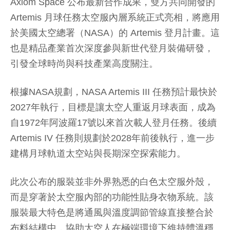
Axiom Space 公布最新合作成果，雙方共同開發的
Artemis 月球任務太空服內層系統正式亮相，將應用
於美國太空總署（NASA）的 Artemis 登月計畫。這
也是精品產業首次深度參與新世代登月裝備研發，
引發全球時尚與科技產業高度關注。
根據NASA規劃，NASA Artemis III 任務預計最快於
2027年執行，目標是讓太空人重返月球表面，成為
自1972年阿波羅17號以來首次載人登月任務。後續
Artemis IV 任務則規劃於2028年前後執行，進一步
建構月球軌道太空站與長期深空探索能力。
此次公布的服裝並非外界熟悉的白色太空服外殼，
而是穿著於太空服內部的功能性貼身衣物系統。該
服裝最大特色是將通風與溫度調節管線直接整合於
布料結構中，協助太空人在極端環境下維持體溫穩