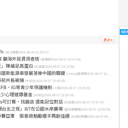
NE
6％
(自立晚報2026-08-08 01:29:27)
案 籲海外投資須查核
(商傳媒2026-08-07 18:14:34)
豆」陣補足高蛋白
(科技島2026-08-07 14:13:06)
美國新能源車發展落後中國的關鍵
(i-media愛傳媒2026-08-07 14:09:00)
哥前州長被捕
(中央社2026-08-07 13:45:25)
改革FB、IG等青少年保護機制
(火報2026-08-07 13:20:30)
設兒少心理健康基金
(中央社2026-08-07 10:35:34)
 Maps可訂餐、找飯店 還能記住對話
(科技島2026-08-07 10:17:47)
台北之夜」8/7在公館水岸廣場
(匯流新聞網2026-08-07 10:09:28)
棒賽亞軍 張善政勉勵選手再創佳績
(台灣好新聞2026-08-07 09:57:19)