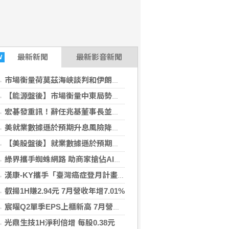
最新
新聞
最新影音新聞
W
市場衡量荷莫茲海峽談判和伊朗局勢 油價走高
【能源盤後】市場衡量中東局勢 油價走高
宏碁發重訊！辭任兆基董事長並撤出經營：發現內部管理缺失
美就業數據遜於預期升息風險降低 美股收紅
【美股盤後】就業數據遜於預期升息風險降 收紅
綠界攜手蜘蛛網路 助商家搶佔AI搜尋新戰場
漢康-KY攜手「臺灣癌症登月計畫」 開發新藥
叡揚1H賺2.94元 7月營收年增7.01%
宸曜Q2單季EPS上櫃新高 7月營收增89.3%
光鼎生技1H淨利倍增 每股0.38元