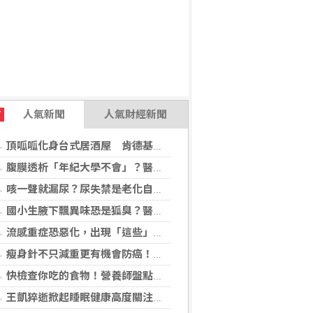
人氣新聞
人氣財經新聞
T
頂呱呱化身台式居酒屋 肯德基聯名EVA攻漫迷
腹膜透析「年紀大學不會」？醫：年齡並非限制 評估還要看3面向
咳一聲就漏尿？尿失禁是老化自然現象？醫揭：不同尿失禁的治療方式
國小生腋下飄異味恐是狐臭？醫：若伴青春期徵象應評估性早熟
流感重症恐惡化，出現「這些」症狀別再等！醫籲：別因非流感季就掉以輕心
瘦身針不只減重更有機會防癌！無糖尿病肥胖者使用GLP-1藥物 罹癌風險顯著下降
快檢查你吃的食物！營養師盤點「5大反式脂肪來源」跟你想的不同
王凱猝逝掀起睡眠健康高度關注！醫籲：最危險的不是熬夜，而是「這個」錯覺