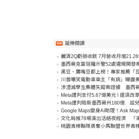
延伸閱讀
麗清2Q虧損收斂 7月營收月增21.2
墨西哥克雷塔羅示警52處違規開發
黑豆、鷹嘴豆都上榜！專家推薦「
川普嘲笑電動車車主「有病」曝露
涉湮滅學生集體失蹤案證據 墨西
Meta遭判支付5.67億美元 ! 還須
Meta遭判賠新墨西哥州180億 
Google Maps變身AI助理！Ask
文化局推78場演出活絡夜經濟 「潮
桃園青棒聯隊勇奪小馬聯盟世界青