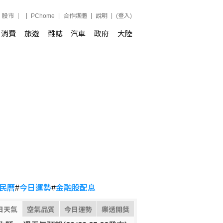
股市
PChome
合作媒體
說明
(登入)
消費
旅遊
雜誌
汽車
政府
大陸
民曆
#
今日運勢
#
金融股配息
日天氣
空氣品質
今日運勢
樂透開獎