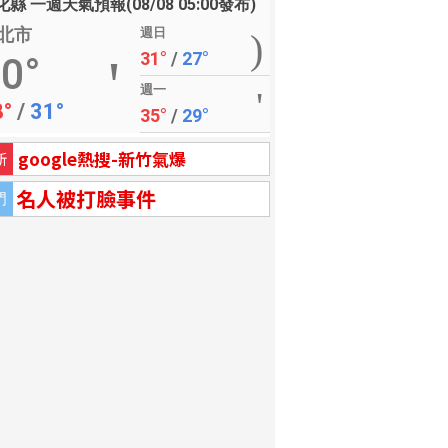
縣 一週天氣預報(08/08 05:00發布)
北市
週日
31°
/
27°
0°
週一
8°
/
31°
35°
/
29°
google熱搜-新竹氣爆
新
名人被打臉事件
門