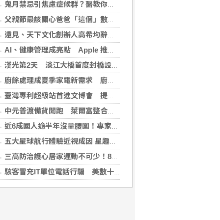
鬼月禁忌引焦慮症候群？醫教你破除強迫症狀與焦慮迷思
父親節最該關心爸爸「這個」數字！中西醫聯手揪出三高危機
遠見、天下文化創辦人高希均辭世 留下華人世界珍貴思想遺產
AI、健康管理成亮點 Apple 推薦多元裝置迎接父親
漢光第2天 淡江大橋首度封橋設3防線阻敵直衝中樞
廚餘處理成夏季家電新需求 廚餘機優惠搭地方補助最高省近萬元
臺灣專利超級站首進文博會 提供免費智財諮詢助創作者護創意
中元普渡備貨開跑 萊爾富整合祭拜供品與民生補貨需求
近6成國人逾半年沒量腰圍！專家籲每月量1次 幫助揪出代謝症候群
五大星球航行體驗近視成因 星趣控「視覺星球挑戰2.0」動手又動腦
三高防治護心居家運動不可少！888知能宣導互動遊戲，掌握自己的健康密碼
駭客冒充IT單位電話行騙 美數十家金融機構成目標