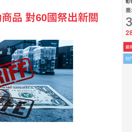
彰化
臺
商品 對60國祭出新關
3
2
最
熱