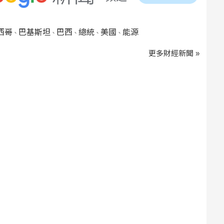
西哥
巴基斯坦
巴西
總統
美國
能源
、
、
、
、
、
更多財經新聞 »