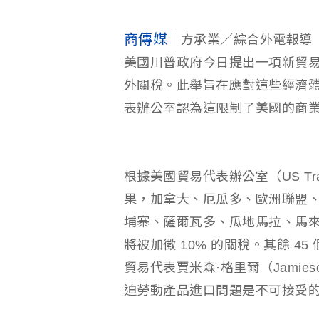
商傳媒
｜方承業／綜合外電報導
美國川普政府今日提出一項新貿易
外關稅。此舉旨在應對這些經濟
表辦公室認為這限制了美國的商
根據美國貿易代表辦公室（US Trade R
果，加拿大、厄瓜多、歐洲聯盟
埔寨、薩爾瓦多、瓜地馬拉、馬來
將被加徵 10% 的關稅。其餘 45
貿易代表賈米森·格里爾（Jamie
迫勞動產品進口問題是不可接受