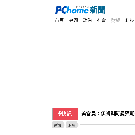
首頁
專題
政治
社會
財經
科技
快訊
美官員：伊朗與阿曼預期
新聞
財經