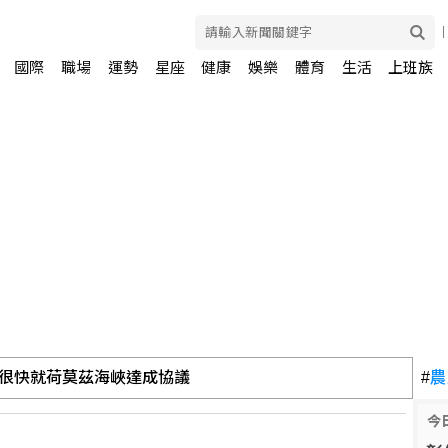
國際
職場
運勢
星座
健康
娛樂
體育
生活
上班族
很快就荷莫茲海峽達成協議
#
農
今