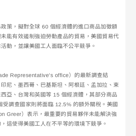
政策，擬對全球 60 個經濟體的進口商品加徵額
體未能有效遏制強迫勞動產品的貿易，美國貿易代
業活動，並讓美國工人面臨不公平競爭。
epresentative’s office）的最新調查結
、印尼、墨西哥、巴基斯坦、阿根廷、孟加拉、柬
西亞、台灣和英國等 15 個經濟體，其部分商品
 個受調查國家則將面臨 12.5% 的額外關稅。美國
son Greer）表示，最重要的貿易夥伴未能解決強
的，這使得美國工人在不平等的環境下競爭。