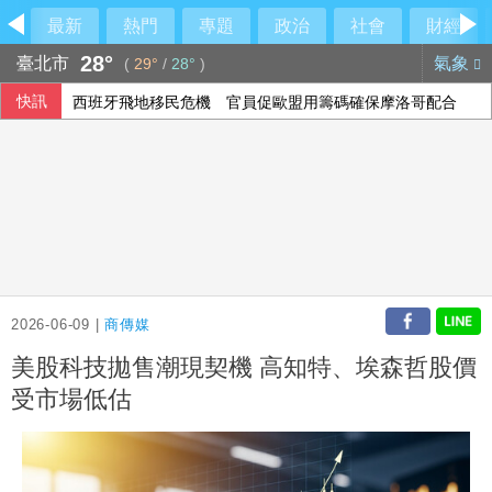
最新
熱門
專題
政治
社會
財經
28°
臺北市
氣象
(
29°
/
28°
)
快訊
西班牙飛地移民危機 官員促歐盟用籌碼確保摩洛哥配合
2026-06-09 |
商傳媒
美股科技拋售潮現契機 高知特、埃森哲股價
受市場低估