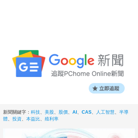
新聞關鍵字：
科技
、
美股
、
股價
、
AI
、
CAS
、
人工智慧
、
半導
體
、
投資
、
本益比
、
殖利率