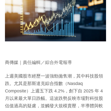
商傳媒
｜責任編輯／綜合外電報導
上週美國股市經歷一波強勁拋售潮，其中科技股領
跌。尤其是那斯達克綜合指數（Nasdaq
Composite）上週五下跌 4.2%，創下自 2025 年 4
月以來最大單日跌幅。這波跌勢反映市場對科技股
估值過高的疑慮，並觸發大規模賣壓，半導體與軟