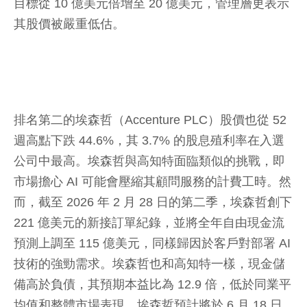
目標從 10 億美元倍增至 20 億美元，管理層更表示
其股價被嚴重低估。
排名第二的埃森哲（Accenture PLC）股價也從 52
週高點下跌 44.6%，其 3.7% 的股息殖利率在入選
公司中最高。埃森哲與高知特面臨類似的挑戰，即
市場擔心 AI 可能會壓縮其顧問服務的計費工時。然
而，截至 2026 年 2 月 28 日的第二季，埃森哲創下
221 億美元的新接訂單紀錄，並將全年自由現金流
預測上調至 115 億美元，同樣歸因於客戶對部署 AI
技術的強勁需求。埃森哲也和高知特一樣，現金儲
備高於負債，其預期本益比為 12.9 倍，低於同業平
均值和整體市場表現。埃森哲預計將於 6 月 18 日