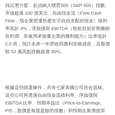
找出潛力股：必須納入標普500（S&P 500）指數、
市值超過 100 億美元、自由現金流（Free Cash
Flow，指企業營運所產生可自由支配的現金）殖利
率高於 4%，淨負債與 EBITDA（稅前息前折舊攤銷
前利潤，常被用來衡量企業的獲利能力）比率低於
2.5 倍，預計未來一年營收與獲利皆能成長，且股價
較 52 週高點跌幅超過 30%。
根據這些篩選條件，共有七家美國公司符合資格。
這些公司再透過自由現金流殖利率、淨負債與
EBITDA 比率、預期本益比（Price-to-Earnings,
P/E，股價是每股盈餘的倍數）和預期企業價值與