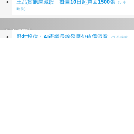
王品實施庫藏股 擬自10日起買回1500張
(5 小
時前)
延伸閱讀
野村投信：AI產業長線發展仍值得留意
23 分鐘前
00881規模逾1278億元 今年規模成長77%
25 分
鐘前
大華銀投信：高頻記憶體需求炸裂 韓股迎黃金
交叉
28 分鐘前
績效大洗牌 台股基金領跑 主動式ETF落後
36 分
鐘前
晨暉H1營收、獲利齊揚 WGN併入綜效啟動
51
分鐘前