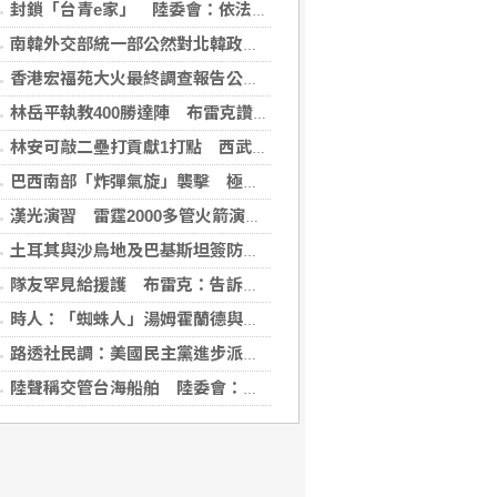
封鎖「台青e家」 陸委會：依法封鎖違法網站
南韓外交部統一部公然對北韓政策意見相左 暴露內部歧見
香港宏福苑大火最終調查報告公布 菸頭引燃施工雜物
林岳平執教400勝達陣 布雷克讚獲球員愛戴
林安可敲二壘打貢獻1打點 西武仍不敵軟銀火力
巴西南部「炸彈氣旋」襲擊 極端天候衝擊社會生活
漢光演習 雷霆2000多管火箭演練打擊登陸敵軍
土耳其與沙烏地及巴基斯坦簽防禦協定 澄清無針對性
隊友罕見給援護 布雷克：告訴自己不要搞砸
時人：「蜘蛛人」湯姆霍蘭德與辛蒂亞已辦派對慶祝結婚
路透社民調：美國民主黨進步派部分主張獲獨立選民支持
陸聲稱交管台海船舶 陸委會：違反國際規範