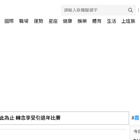
國際
職場
運勢
星座
健康
娛樂
體育
生活
上班族
此為止 轉念享受引退年比賽
#
農
今
種 夜行「咖啡蛙」體長不到4公分