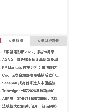
人氣新聞
人氣財經新聞
T
「東盟電影節2026 」將於8月舉行 歷來最大規模 以電影連繫文化交流
AXA XL 將收購全球企業情報及網絡安全顧問公司 S-RM
FP Markets 市場分析：市場評估下一步走勢，日圓再臨十字路口
Coolita聯合頭部廣電機構成立印尼首個FAST媒體聯盟
Seaspan 成為首家進入中國熊貓債券市場的國際船東及營運商
Tribesigns出席2026年拉斯維加斯家具展，擴大與美國領先家居零售商的合作
AI助攻 宏碁7月營收269億元創13年同期新高
法總統大選倒數8個月 親俄網絡針對3名參選人造謠