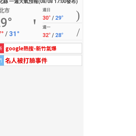
縣 一週天氣預報(08/08 17:00發布)
北市
週日
30°
/
29°
9°
週一
7°
/
31°
32°
/
28°
google熱搜-新竹氣爆
新
名人被打臉事件
門