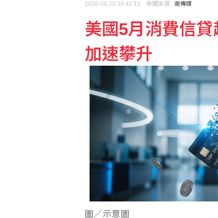
2026-06-10 16:42:15 新聞來源 :
商傳媒
美國5月消費信貸
休達危機凸顯邊境脆弱 
加速攀升
荷莫茲海峽再傳船隻遇襲
圖／示意圖