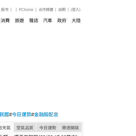
股市
PChome
合作媒體
說明
(登入)
消費
旅遊
雜誌
汽車
政府
大陸
民曆
#
今日運勢
#
金融股配息
日天氣
空氣品質
今日運勢
樂透開獎