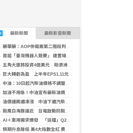
最新
新聞
最新影音新聞
W
藥華藥：AOP仲裁案第二階段判斷出爐 財務無重大影響
首屆「臺灣機器人競賽」 建置場域驗證環境
五角大廈將投資4億美元 助澳洲開發稀土礦物
巨大轉虧為盈 上半年EPS1.11元H2審慎樂觀
中油：10日起汽柴油價格不調整 95無鉛維持32元
加油不用急！中油宣布最新油價 下周汽、柴油「凍漲」
油價連兩週凍漲 中油下週汽柴油價格不調整
颱風白海豚逼近 台電啟動防颱整備
AI＋車用需求爆發 「這檔」Q2業績亮眼股價狂飆8%
預期升息降低 美4大指數全紅 費半指數漲308點