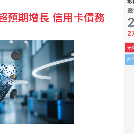
彰化
臺
超預期增長 信用卡債務
智庫學者籲建立歐盟統一方案
2
2
 阿聯控伊朗攻擊國營油輪
最
熱