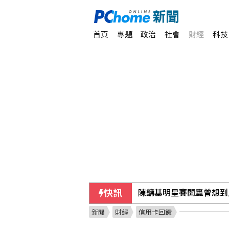
首頁
專題
政治
社會
財經
科技
快訊
陳鏞基明星賽開轟曾想到
新聞
財經
信用卡回饋
哥斯大(黎)加新樹蛙物