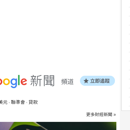
美元
聯準會
貸款
、
、
更多財經新聞 »