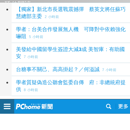
延伸閱讀
【獨家】新北市長選戰震撼彈 蔡英文將任蘇巧
慧總部主委
2 小時前
學者：台美合作發展無人機 可降對中依賴強化
嚇阻
5 小時前
美發給中國留學生簽證大減3成 美智庫：有助國
安
7 小時前
台糖事不關己、高高掛起？／何溢誠
7 小時前
學者質疑偽造公聽會監委自傳 府：非總統府提
供
8 小時前