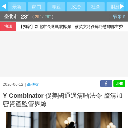
最新
熱門
專題
政治
社會
財經
28°
臺北市
氣象
(
29°
/
28°
)
快訊
【獨家】新北市長選戰震撼彈 蔡英文將任蘇巧慧總部主委
2026-06-12 |
商傳媒
Y Combinator 促美國通過清晰法令 釐清加
密資產監管界線