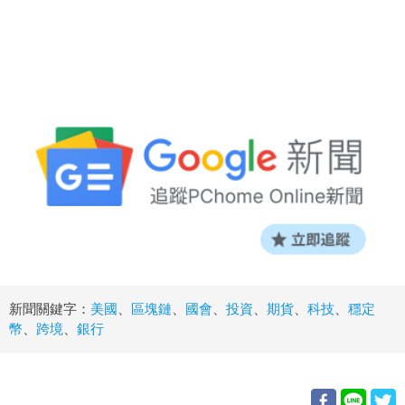
新聞關鍵字：
美國
、
區塊鏈
、
國會
、
投資
、
期貨
、
科技
、
穩定
幣
、
跨境
、
銀行