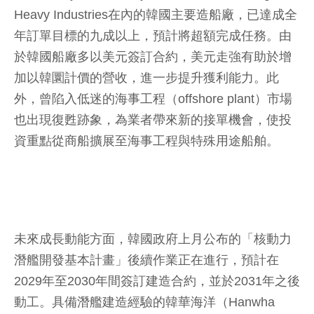
Heavy Industries在內的韓國主要造船廠，已達成全
年訂單目標的九成以上，預計將超額完成任務。由
於韓國船廠多以美元簽訂合約，美元走強有助於增
加以韓圜計價的營收，進一步提升獲利能力。此
外，曾陷入低迷的海事工程（offshore plant）市場
也出現復甦跡象，為業者帶來新的接單機會，使投
資重點從商船擴展至海事工程與特殊用途船舶。
未來成長動能方面，韓國政府上月公布的「核動力
潛艦開發基本計畫」後續作業正在進行，預計在
2029年至2030年間簽訂建造合約，並於2031年之後
動工。具備潛艦建造經驗的韓華海洋（Hanwha