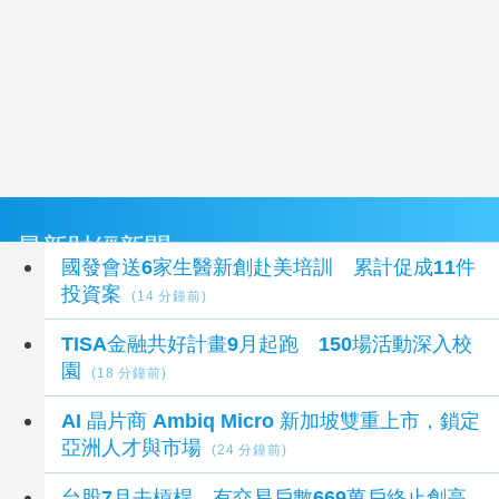
最新財經新聞
國發會送6家生醫新創赴美培訓 累計促成11件
投資案
(14 分鐘前)
TISA金融共好計畫9月起跑 150場活動深入校
園
(18 分鐘前)
AI 晶片商 Ambiq Micro 新加坡雙重上市，鎖定
亞洲人才與市場
(24 分鐘前)
台股7月去槓桿 有交易戶數669萬戶終止創高