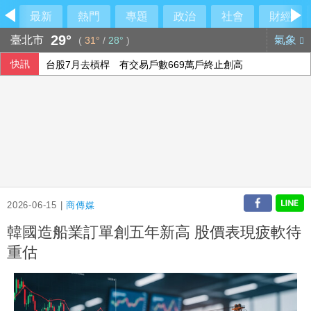
最新
熱門
專題
政治
社會
財經
29°
臺北市
氣象
(
31°
/
28°
)
快訊
台股7月去槓桿 有交易戶數669萬戶終止創高
搶高齡金融商機 壽險規劃養生村、銀行推資產健診
議員獻策「換掉沈伯洋」：讓陳時中再輸一次
賴總統盼深化台日安全韌性合作 實現自由開放印太
2026-06-15 |
商傳媒
韓國造船業訂單創五年新高 股價表現疲軟待
重估