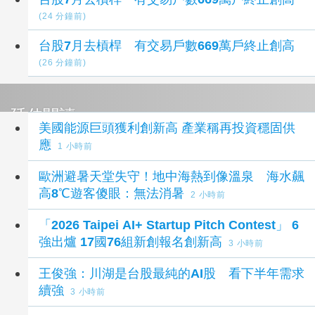
(24 分鐘前)
台股7月去槓桿 有交易戶數669萬戶終止創高
(26 分鐘前)
延伸閱讀
美國能源巨頭獲利創新高 產業稱再投資穩固供
應
1 小時前
歐洲避暑天堂失守！地中海熱到像溫泉 海水飆
高8℃遊客傻眼：無法消暑
2 小時前
「2026 Taipei AI+ Startup Pitch Contest」 6
強出爐 17國76組新創報名創新高
3 小時前
王俊強：川湖是台股最純的AI股 看下半年需求
續強
3 小時前