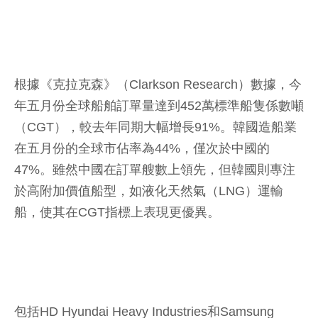
根據《克拉克森》（Clarkson Research）數據，今
年五月份全球船舶訂單量達到452萬標準船隻係數噸
（CGT），較去年同期大幅增長91%。韓國造船業
在五月份的全球市佔率為44%，僅次於中國的
47%。雖然中國在訂單艘數上領先，但韓國則專注
於高附加價值船型，如液化天然氣（LNG）運輸
船，使其在CGT指標上表現更優異。
包括HD Hyundai Heavy Industries和Samsung