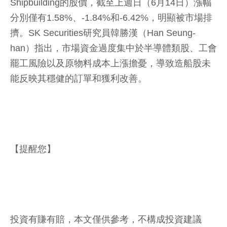
Shipbuilding的股價，截至上週日（6月14日）漲幅
分別僅有1.58%、-1.84%和-6.42%，明顯被市場排
擠。SK Securities研究員韓勝漢（Han Seung-
han）指出，市場資金過度集中於半導體類股、工會
罷工風險以及原物料成本上漲擔憂，導致造船股未
能反映其穩健的訂單和獲利改善。
【提醒您】
投資有賺有賠，本文僅供參考，不構成投資建議