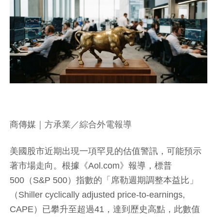
商傳媒
｜方承業／綜合外電報導
美國股市近期出現一項罕見的估值警訊，可能預示
著市場走向。根據《Aol.com》報導，標普
500（S&P 500）指數的「席勒週期調整本益比」
（Shiller cyclically adjusted price-to-earnings,
CAPE）已攀升至超過41，達到歷史高點，此數值