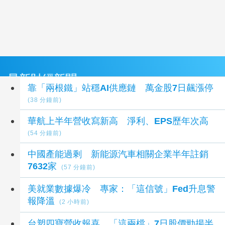
最新財經新聞
靠「兩根鐵」站穩AI供應鏈 萬金股7日飆漲停
(38 分鐘前)
華航上半年營收寫新高 淨利、EPS歷年次高
(54 分鐘前)
中國產能過剩 新能源汽車相關企業半年註銷
7632家
(57 分鐘前)
美就業數據爆冷 專家：「這信號」Fed升息警
報降溫
(2 小時前)
台塑四寶營收報喜 「這兩檔」7日股價勁揚半