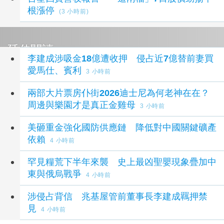
根漲停
(3 小時前)
延伸閱讀
李建成涉吸金18億遭收押 侵占近7億替前妻買
愛馬仕、賓利
3 小時前
兩部大片票房仆街2026迪士尼為何老神在在？
周邊與樂園才是真正金雞母
3 小時前
美砸重金強化國防供應鏈 降低對中國關鍵礦產
依賴
4 小時前
罕見糧荒下半年來襲 史上最凶聖嬰現象疊加中
東與俄烏戰爭
4 小時前
涉侵占背信 兆基屋管前董事長李建成羈押禁
見
4 小時前