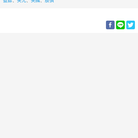
盈餘
、
美元
、
美國
、
股價