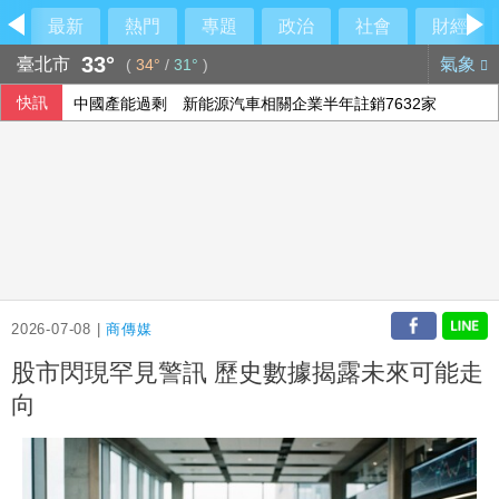
最新
熱門
專題
政治
社會
財經
33°
臺北市
氣象
(
34°
/
31°
)
快訊
中國產能過剩 新能源汽車相關企業半年註銷7632家
陳時中昔示警「BNT有掮客」挨轟 沈伯洋怒批蔣萬安：造謠
台東捷地爾再發現棄置建築廢棄物 地檢署分案偵辦
南澳住宅全面燃燒2童自行逃生 消防救出受困黑狗
2026-07-08 |
商傳媒
股市閃現罕見警訊 歷史數據揭露未來可能走
向