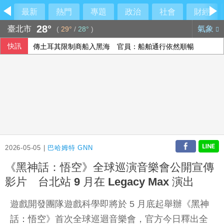
最新
熱門
專題
政治
社會
財經
28°
臺北市
氣象
(
29°
/
28°
)
快訊
傳土耳其限制商船入黑海 官員：船舶通行依然順暢
印尼破獲1.3噸K他命走私市價37億元 遭扣留船員含台籍
台北永豐旺寶職業隊 奪T3X台灣聯賽台北站冠軍
澤倫斯基：最多5萬名北韓軍人將部署至俄羅斯
2026-05-05 |
巴哈姆特 GNN
《黑神話：悟空》全球巡演音樂會公開宣傳
影片 台北站 9 月在 Legacy Max 演出
遊戲開發團隊遊戲科學即將於 5 月底起舉辦《
黑神
話：悟空
》首次全球巡迴音樂會，官方今日釋出全