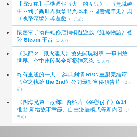
【電玩瘋】手機週報《火山的女兒》、《無職轉
生～到了異世界就拿出真本事～迴響編年史》與
《魂墜深境》等遊戲
(1 天前)
懷舊電子物件維修店鋪模擬遊戲《維修物語》登
陸 Steam 平台
(1 天前)
《臥龍 2：鳳火連天》搶先試玩報導 一窺開放
世界、空中連段與全新凝神系統
(1 天前)
終有重逢的一天！ 經典劇情 RPG 重製完結篇
《空之軌跡 the 2nd》公開最新宣傳預告片
(2 天
前)
《四海兄弟：故鄉》資料片《榮譽份子》8/14
推出 新增故事章節、自由漫遊模式等新內容
(2
天前)