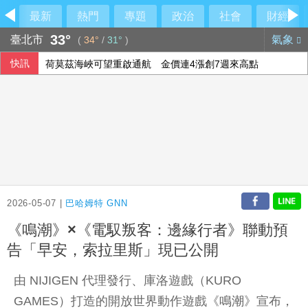
最新
熱門
專題
政治
社會
財經
33°
臺北市
氣象
(
34°
/
31°
)
快訊
荷莫茲海峽可望重啟通航 金價連4漲創7週來高點
華郵：不滿被瞞彈藥告罄 川普厲責赫格塞斯
熊本地震災區加緊防颱 搶修堤防、醫療船暫停服務
美國爆墨西哥辣椒染沙門氏菌 全美27州345人感染
2026-05-07 |
巴哈姆特 GNN
《鳴潮》×《電馭叛客：邊緣行者》聯動預
告「早安，索拉里斯」現已公開
由 NIJIGEN 代理發行、庫洛遊戲（KURO
GAMES）打造的開放世界動作遊戲《
鳴潮
》宣布，