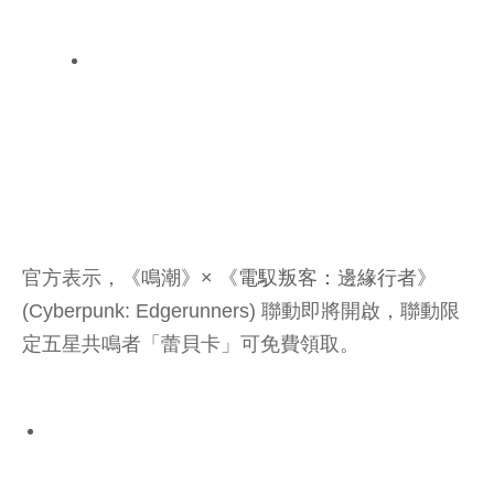
官方表示，《
鳴潮
》× 《
電馭叛客：邊緣行者
》
(Cyberpunk: Edgerunners) 聯動即將開啟，聯動限
定五星共鳴者「蕾貝卡」可免費領取。