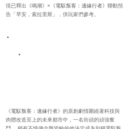
現已釋出《
鳴潮
》×《
電馭叛客：邊緣行者
》聯動預
告「早安，索拉里斯」，供玩家們參考。
《
電馭叛客：邊緣行者
》的原創劇情圍繞著科技與
肉體改造至上的未來都市中，一名街頑的頑強奮
鬥。 稍有不慎便全盤皆輸的他決定成為別稱電馭叛