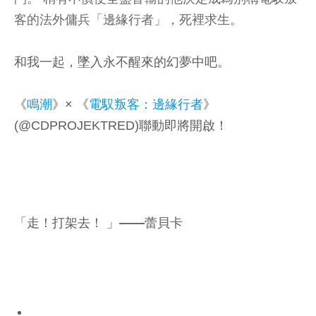
客的法外傭兵「邊緣行者」，死裡求生。
和我一起，墜入永不醒來的幻夢中吧。
《
鳴潮
》× 《
電馭叛客：邊緣行者
》
(@CDPROJEKTRED)聯動即將開啟！
「走！打架去！ 」——蕾貝卡