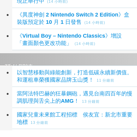
現正舉行中
(14 小時前)
《異度神劍 2 Nintendo Switch 2 Edition》盒
裝版預定於 10 月 1 日發售
(14 小時前)
《Virtual Boy – Nintendo Classics》增設
「畫面顏色更改功能」
(14 小時前)
延伸閱讀
以智慧移動與綠能創新，打造低碳永續新價值。
和運租車榮獲國家品牌玉山獎！
11 分鐘前
當阿法特巴赫的狂暴鋼砲，遇見台南四百年的慢
調肌理與舌尖上的AMG！
13 分鐘前
國家兒童未來館工程招標 侯友宜：新北市重要
地標
13 分鐘前
平交道缺失 台鐵：推更新工程裝監視器、緊急