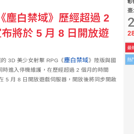
彰化
臺
《塵白禁域》歷經超過 2
張神明卡護佑平安
2
將於 5 月 8 日開放遊
2
最
塵白禁域
熱
 3D 美少女射擊 RPG《
》陸版與國
入同時進入停機維護，在歷經超過 2 個月的時間
 5 月 8 日開放遊戲伺服器，開放後將同步開啟