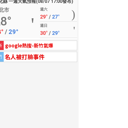
縣 一週天氣預報(08/07 17:00發布)
北市
週六
29°
/
27°
8°
週日
8°
/
29°
30°
/
29°
google熱搜-新竹氣爆
新
名人被打臉事件
門