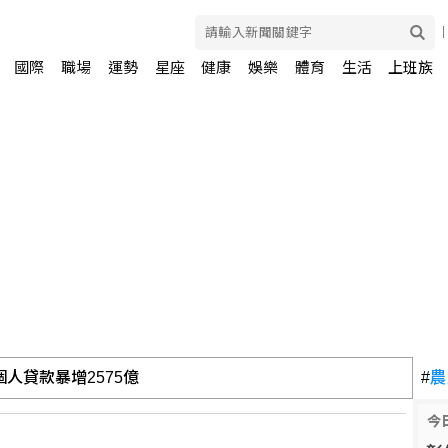
國際
職場
運勢
星座
健康
娛樂
體育
生活
上班族
人貸款暴增2575億
#
農
今
5家銀行60多人涉案