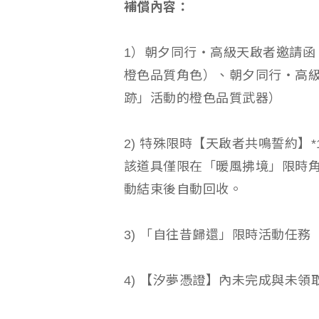
補償內容：
1）朝夕同行・高級天啟者邀請函 
橙色品質角色）、朝夕同行・高級
跡」活動的橙色品質武器）
2) 特殊限時【天啟者共鳴誓約】*
該道具僅限在「暖風拂境」限時
動結束後自動回收。
3) 「自往昔歸還」限時活動任
4) 【汐夢憑證】內未完成與未領