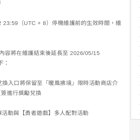
時
02 23:59（UTC + 8）停機維護前的生效時間，維
將在維護結束後延長至 2026/05/15
如下：
時兌換入口將保留至「暖風拂境」限時活動商店介
頁簽進行獎勵兌換
鷹入隊活動與【勇者遊戲】多人配對活動