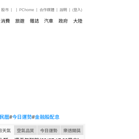
股市
PChome
合作媒體
說明
(登入)
消費
旅遊
雜誌
汽車
政府
大陸
民曆
#
今日運勢
#
金融股配息
日天氣
空氣品質
今日運勢
樂透開獎