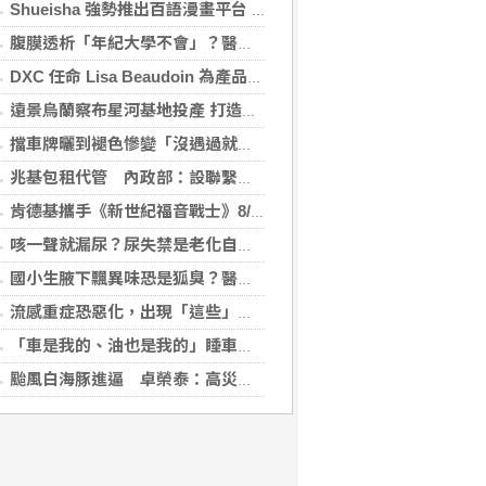
Shueisha 強勢推出百語漫畫平台 MANGA MILLION 大舉進軍全球市場
腹膜透析「年紀大學不會」？醫：年齡並非限制 評估還要看3面向
DXC 任命 Lisa Beaudoin 為產品總監，以加速產品導向型增長
遠景烏蘭察布星河基地投產 打造吉瓦級AI基礎設施新模式
擋車牌曬到褪色慘變「沒遇過就好了」！崔始源親朝聖崩潰喊：記得常換照片
兆基包租代管 內政部：設聯繫諮詢窗口統一受理
肯德基攜手《新世紀福音戰士》8/11霸脆覺醒 首度跨界台灣速食品牌！
咳一聲就漏尿？尿失禁是老化自然現象？醫揭：不同尿失禁的治療方式
國小生腋下飄異味恐是狐臭？醫：若伴青春期徵象應評估性早熟
流感重症恐惡化，出現「這些」症狀別再等！醫籲：別因非流感季就掉以輕心
「車是我的、油也是我的」睡車竟被收住宿費 官方一句話打臉飯店
颱風白海豚進逼 卓榮泰：高災害潛勢區加強預防性整備