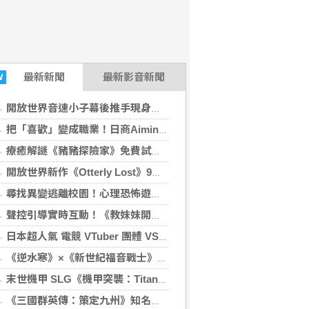
最新
新聞
最新影音新聞
W
開放世界音速小子幕後推手現身說法：SEGA工程師給新鮮人的求職建議
把「喜歡」變成職業！日商Aiming遊戲工程師親揭菜鳥到職人心路歷程
療癒解謎《豬豬探險家》免費試玩版正式釋出！貼心加入注音與假名模式
開放世界新作《Otterly Lost》9月登場 幫可愛海獺找到回家的路吧
尋找異變逃離校園！心理恐怖遊戲《午夜晚自習》重拾少女忘卻的記憶
聲控引導實時互動！《教妹妹開車》挑戰副駕哥哥的血壓極限
日本超人氣 電競 VTuber 團體 VSPO!《Sail Beyond！～駛向更遠的彼方～》聯動餐廳開跑
《逆水寒》×《新世紀福音戰士》聯動確認。8月28日，全面同步
末世機甲 SLG《機甲突襲：Titan Rush》雙平台正式上線
《三國群英傳：策定九州》知名實況主領軍出征 攜手「可口可樂」跨界應援 沁涼補給熱血開戰