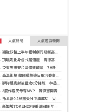
人氣新聞
人氣遊戲新聞
T
穎崴矽格上半年獲利創同期新高 AI先進製程需求帶動
頂呱呱化身台式居酒屋 肯德基聯名EVA攻漫迷
亞東男排賽台灣惜敗韓國 7日對戰日本拚4強
高溫衝擊 韓國職棒連日取消賽事、11日起晚間7時開打
獅隊遭完封後猛攻8分降龍 林岳平：總是要發揮
3度作客天母奪MVP 陳傑憲開轟擊退雙殺心魔
孫易磊0.2局無失分中繼成功 火腿擊敗軟銀
新加坡TOKEN2049重磅回歸 年度行業頂級盛會再度啟幕