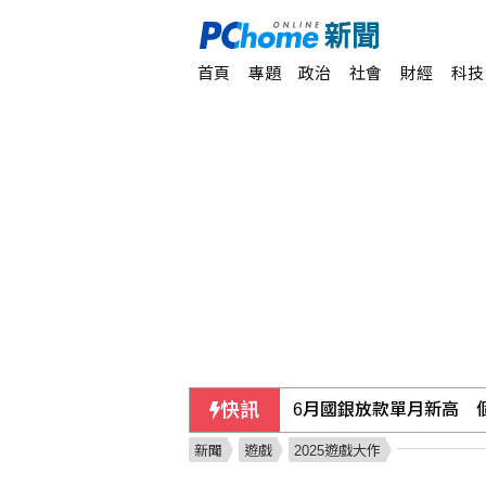
首頁
專題
政治
社會
財經
科技
快訊
6月國銀放款單月新高 個
新聞
遊戲
2025遊戲大作
行員勾結地政士收回扣 1