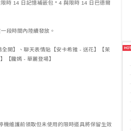
限時 14 日記憶補嵌包 * 4 與限時 14 日巴德爾
在一段時間內陸續發放。
HO
態全開】、聊天表情貼【安卡希雅 - 送花】【茉
啊】【朧嫣 - 華麗登場】
TC + 8）停機維護前領取但未使用的限時道具將保留生效