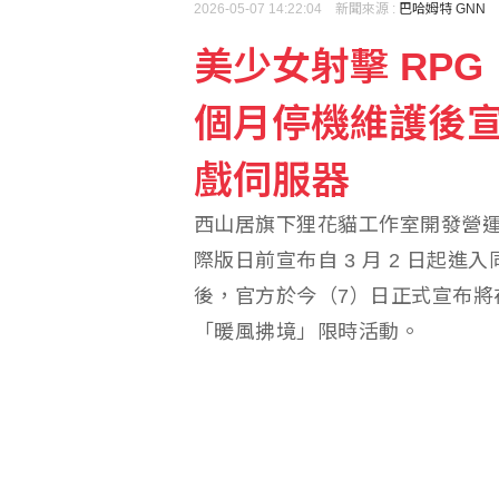
2026-05-07 14:22:04 新聞來源 :
巴哈姆特 GNN
美少女射擊 RPG
民俗月不怕阿飄作祟 6
個月停機維護後宣布
戲伺服器
西山居旗下狸花貓工作室開發營運的
際版日前宣布自 3 月 2 日起進
後，官方於今（7）日正式宣布將在
「暖風拂境」限時活動。