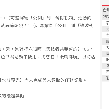
* 1（可選擇從「公測」到「罅隙軌跡」活動的
武器適配艙 * 1（可選擇從「公測」到「罅隙軌
1 / 天，累計特殊限時【天啟者共鳴誓約】*66，
角色共鳴活動中使用，將會在「暖風拂境」限時活
務【水城觀光】內未完成與未領取的任務獎勵。
取的憑證獎勵。