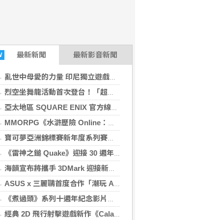
最新
新聞
最新影音新聞
W
亂世中母愛的力量 印尼獨立遊戲《1998：收費員的故事》8/8 登陸 PS5 平台
烈空坐舞龍活動首次登台！「超級烈空坐 ex 降臨祭」於 LaLaport 南港開跑
亞太地區 SQUARE ENIX 官方線上商店擴展服務地區 人氣新商品陸續加入陣容
MMORPG《水滸歷險 Online：重生》已上線 承襲經典玩法並符合現代玩家習慣
寶可夢亞洲錦標賽新年度系列賽正式開幕 全新概念「Pokémon Game On!」同步開跑
《雷神之鎚 Quake》迎接 30 週年今推出免費更新 全新章節《機器曙光》登場
海韻宣布將攜手 3DMark 迎接新一代 GPU 基準測試
ASUS x 三麗鷗首度合作「潮玩 AI 開學祭」 Hello Kitty、布丁狗與酷洛米換上潮流造型
《煮過頭》系列十週年紀念影片曝光 全球玩家累計突破 1 億
經典 2D 飛行射擊遊戲新作《Caladrius２/Dark Element》預定今年冬季登陸主機與 PC 平台