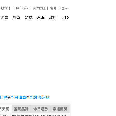
股市
PChome
合作媒體
說明
(登入)
消費
旅遊
雜誌
汽車
政府
大陸
民曆
#
今日運勢
#
金融股配息
日天氣
空氣品質
今日運勢
樂透開獎