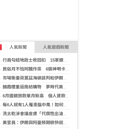
人氣新聞
人氣遊戲新聞
T
行員勾結地政士收回扣 15家銀行60多人涉案
民俗月不怕阿飄作祟 6張神明卡護佑平安
市場衡量荷莫茲海峽談判和伊朗局勢 油價走高
錦霞樓重返南紡購物 夢時代黑毛屋新開張
6月國銀放款單月新高 個人貸款暴增2575億
每6人就有1人罹患腦中風！如何預防中風？危險因子與治療新進展
洗太乾淨會讓皮膚「代償性出油」？2招擺脫外油內乾的穩膚對策
美官員：伊朗與阿曼預期很快就荷莫茲海峽達成協議