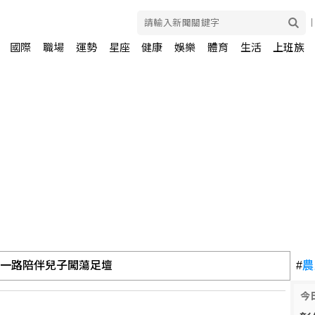
國際
職場
運勢
星座
健康
娛樂
體育
生活
上班族
 一路陪伴兒子闖蕩足壇
#
農
今