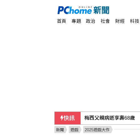
首頁
專題
政治
社會
財經
科技
快訊
梅西父親病逝享壽68歲
新聞
遊戲
2025遊戲大作