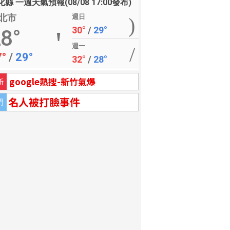
縣 一週天氣預報(08/08 17:00發布)
北市
週日
30°
/
29°
8°
週一
7°
/
29°
32°
/
28°
google熱搜-新竹氣爆
新
名人被打臉事件
門