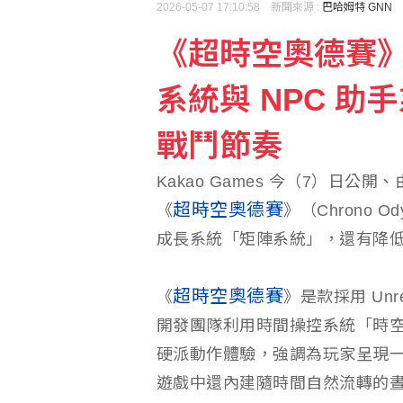
2026-05-07 17:10:58 新聞來源 :
巴哈姆特 GNN
《超時空奧德賽
系統與 NPC 
戰鬥節奏
Kakao Games 今（7）日公開、由
超時空奧德賽
《
》（Chrono
成長系統「矩陣系統」，還有降
超時空奧德賽
《
》是款採用 Unre
開發團隊利用時間操控系統「時
硬派動作體驗，強調為玩家呈現
遊戲中還內建隨時間自然流轉的