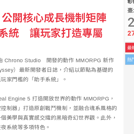
彰化
臺
》公開核心成長機制矩陣
2
助手系統 讓玩家打造專屬
2
最
熱
 Chrono Studio 開發的動作 MMORPG 新作
 Odyssey）最新開發者日誌，介紹以節點為基礎的
低玩家門檻的「助手系統」。
al Engine 5 打造開放世界的動作 MMORPG，
空控制器」打造原創戰鬥機制，並融合魂系風格的
一個美學與真實感交織的黑暗奇幻世界觀。此外，
晝夜系統等多項特色。