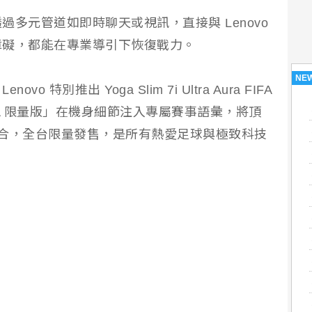
多元管道如即時聊天或視訊，直接與 Lenovo
障礙，都能在專業導引下恢復戰力。
NE
特別推出 Yoga Slim 7i Ultra Aura FIFA
，此「FIFA 限量版」在機身細節注入專屬賽事語彙，將頂
美融合，全台限量發售，是所有熱愛足球與極致科技