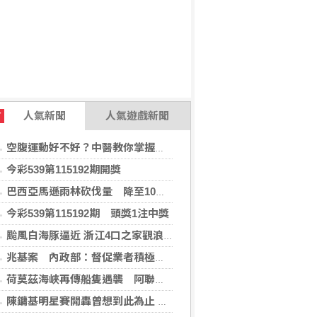
人氣新聞
人氣遊戲新聞
T
空腹運動好不好？中醫教你掌握最佳運動時機
今彩539第115192期開獎
巴西亞馬遜雨林砍伐量 降至10年來最低
今彩539第115192期 頭獎1注中獎
颱風白海豚逼近 浙江4口之家觀浪9歲童遭捲走
兆基案 內政部：督促業者積極履約或轉讓契約
荷莫茲海峽再傳船隻遇襲 阿聯控伊朗攻擊國營油輪
陳鏞基明星賽開轟曾想到此為止 轉念享受引退年比賽