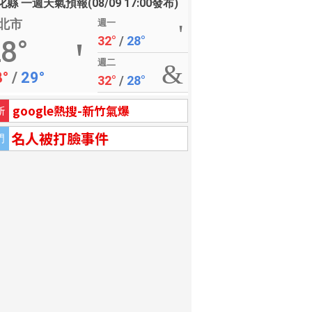
縣 一週天氣預報(08/09 17:00發布)
北市
週一
32°
/
28°
8°
週二
8°
/
29°
32°
/
28°
google熱搜-新竹氣爆
新
名人被打臉事件
門