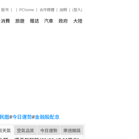
股市
PChome
合作媒體
說明
(登入)
消費
旅遊
雜誌
汽車
政府
大陸
民曆
#
今日運勢
#
金融股配息
日天氣
空氣品質
今日運勢
樂透開獎