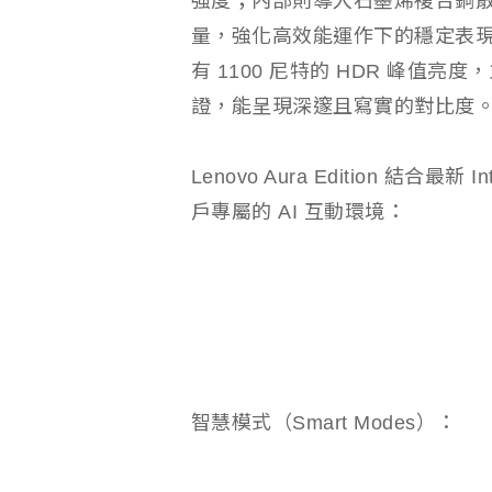
強度；內部則導入石墨烯複合銅
量，強化高效能運作下的穩定表現。其搭載 
有 1100 尼特的 HDR 峰值亮度，並通過
證，能呈現深邃且寫實的對比度
Lenovo Aura Edition 結合最新 
戶專屬的 AI 互動環境：
智慧模式（Smart Modes）：