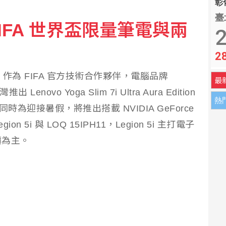
彰化
臺
 FIFA 世界盃限量筆電與兩
面 陸勤部回應了
2
2
管制 西班牙首日檢查約200人
登場，作為 FIFA 官方技術合作夥伴，電腦品牌
最
novo Yoga Slim 7i Ultra Aura Edition
熱
時為迎接暑假，將推出搭載 NVIDIA GeForce
n 5i 與 LOQ 15IPH11，Legion 5i 主打電子
價為主。