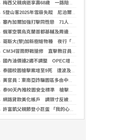
梅西父親病逝享壽68歲 一路陪伴兒子闖蕩足壇
5登山客2025年雪崩失蹤 尼泊爾救難隊尋獲遺體
塞內加爾加強打擊同性戀 71人遭控「違反自然行為」
俄軍空襲烏克蘭首都基輔及周邊區域 造成4人喪命
哥斯大(黎)加新樹蛙物種 夜行「咖啡蛙」體長不到4公分
CM34冒雨野戰搶修 直擊教召員協同作戰
國內油價連2週不調整 OPEC增產國際油價跌
泰國校園槍擊案增至9死 遭波及12歲女童不治
美官員：東南亞詐騙園區多由中國背景跨國犯罪組織主導
泰90天內推校園安全標準 槍擊案後全國加強心理篩檢
網路貸款美化帳戶 調頭寸反被當成洗錢人頭帳戶
許富凱父親節登小巨蛋 「我的心肝寶貝」思念爸爸