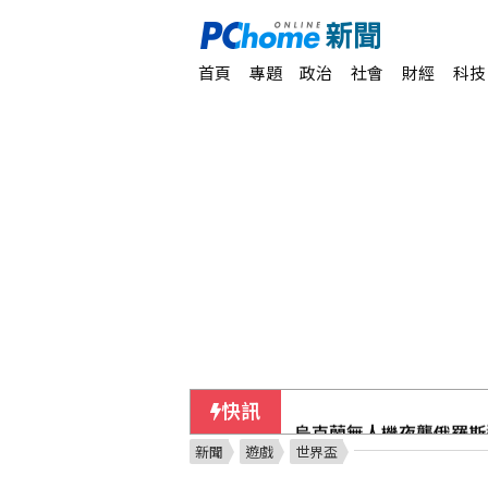
首頁
專題
政治
社會
財經
科技
快訊
烏克蘭無人機夜襲俄羅斯
新聞
遊戲
世界盃
張皓崴不擔心首打點遲到