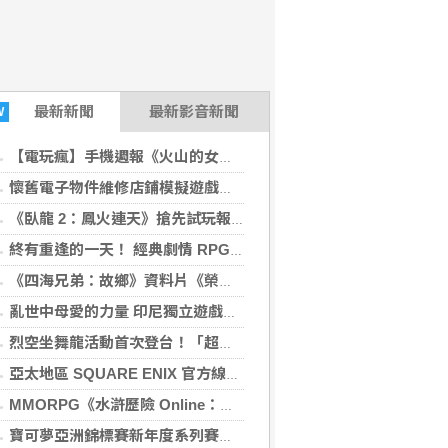
最新
新聞
最新影音新聞
W
【電玩瘋】手機週報《火山的女兒》、《無職轉生～到了異世界就拿出真本事～迴響編年史》與《魂墜深境》等遊戲
懷舊電子物件維修店鋪模擬遊戲《維修物語》登陸 Steam 平台
《臥龍 2：鳳火連天》搶先試玩報導 一窺開放世界、空中連段與全新凝神系統
終有重逢的一天！ 經典劇情 RPG 重製完結篇《空之軌跡 the 2nd》公開最新宣傳預告片
《四海兄弟：故鄉》資料片《榮譽份子》8/14 推出 新增故事章節、自由漫遊模式等新內容
亂世中母愛的力量 印尼獨立遊戲《1998：收費員的故事》8/8 登陸 PS5 平台
烈空坐舞龍活動首次登台！「超級烈空坐 ex 降臨祭」於 LaLaport 南港開跑
亞太地區 SQUARE ENIX 官方線上商店擴展服務地區 人氣新商品陸續加入陣容
MMORPG《水滸歷險 Online：重生》已上線 承襲經典玩法並符合現代玩家習慣
寶可夢亞洲錦標賽新年度系列賽正式開幕 全新概念「Pokémon Game On!」同步開跑