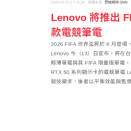
2026-05-13 17:29:34 新聞來源 :
巴哈姆特 GNN
Lenovo 將推出
驚！大貨車載榴彈散落路
款電競筆電
西義因移民爭議互祭邊境
2026 FIFA 世界盃將於 6 月
Lenovo 今（13）日宣布，將在台灣推出 Le
輕薄筆電與其 FIFA 限量版筆電。同
RTX 50 系列顯示卡的電競筆電 Legio
競技需求，後者以平衡效能與售