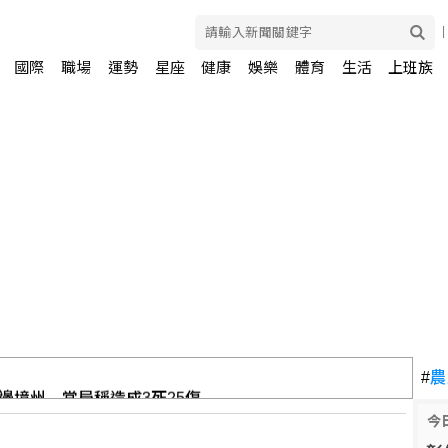
國際
職場
運勢
星座
健康
娛樂
體育
生活
上班族
邊境州 當局稱造成3死25傷
#
農
今
 追隨陳傑憲軌跡成長