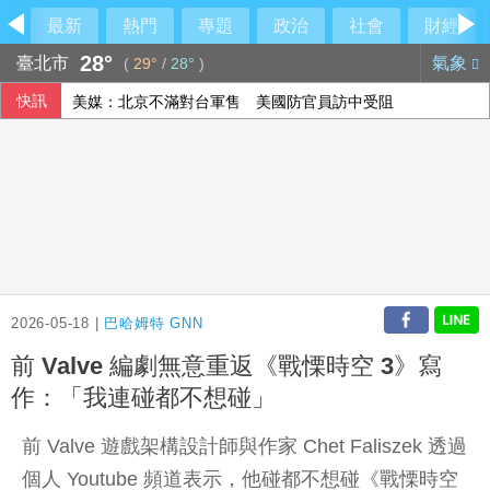
最新
熱門
專題
政治
社會
財經
28°
臺北市
氣象
(
29°
/
28°
)
快訊
美媒：北京不滿對台軍售 美國防官員訪中受阻
美公布就業報告前夕 美股多收黑
伊朗擬禁美以船隻過海峽 國際油價大漲逾3美元
2026-05-18 |
巴哈姆特 GNN
前 Valve 編劇無意重返《戰慄時空 3》寫
作：「我連碰都不想碰」
前 Valve 遊戲架構設計師與作家 Chet Faliszek 透過
個人 Youtube 頻道表示，他碰都不想碰《戰慄時空