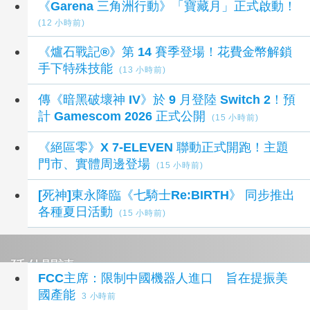
《Garena 三角洲行動》「寶藏月」正式啟動！
(12 小時前)
《爐石戰記®》第 14 賽季登場！花費金幣解鎖
手下特殊技能
(13 小時前)
傳《暗黑破壞神 IV》於 9 月登陸 Switch 2！預
計 Gamescom 2026 正式公開
(15 小時前)
《絕區零》X 7-ELEVEN 聯動正式開跑！主題
門市、實體周邊登場
(15 小時前)
[死神]東永降臨《七騎士Re:BIRTH》 同步推出
各種夏日活動
(15 小時前)
延伸閱讀
FCC主席：限制中國機器人進口 旨在提振美
國產能
3 小時前