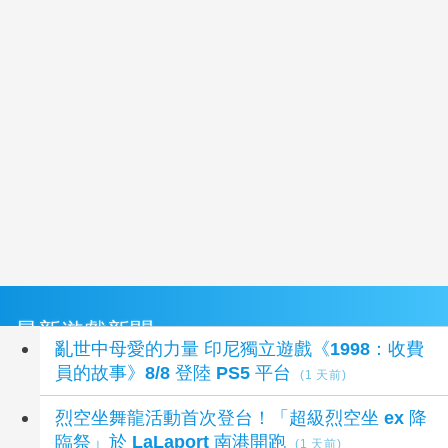
最新遊戲新聞
亂世中母愛的力量 印尼獨立遊戲《1998：收費
員的故事》8/8 登陸 PS5 平台
(1 天前)
烈空坐舞龍活動首次登台！「超級烈空坐 ex 降
臨祭」於 LaLaport 南港開跑
(1 天前)