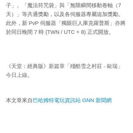
子」、「魔法符咒袋」與「無限瞬間移動卷軸（7
天）」等共通獎勵，以及各伺服器專屬追加獎勵。
此外，新 PvP 伺服器「獨眼巨人庫克羅普斯」亦將
於同日晚間 7 時 (TWN / UTC + 8) 正式開放。
《
天堂：經典版
》新篇章「殘酷雪之村莊 - 歐瑞」
今日上線。
本文章來自
巴哈姆特電玩資訊站 GNN 新聞網