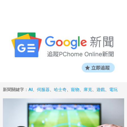
新聞關鍵字：
AI
、
伺服器
、
哈士奇
、
寵物
、
庫克
、
遊戲
、
電玩