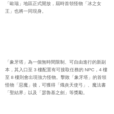
「歐瑞」地區正式開放，屆時首領怪物「冰之女
王」也將一同現身。
「象牙塔」為一個無時間限制、可自由進行的新副
本，其入口至 3 樓配置有可接取任務的 NPC，4 樓
至 8 樓則會出現強力怪物。擊敗「象牙塔」的首領
怪物「惡魔」後，可獲得「熾炎天使弓」、魔法書
「聖結界」以及「瑟魯基之劍」等獎勵。