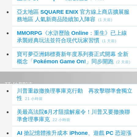
亞太地區 SQUARE ENIX 官方線上商店擴展服
務地區 人氣新商品陸續加入陣容
(1 天前)
MMORPG《水滸歷險 Online：重生》已上線
承襲經典玩法並符合現代玩家習慣
(1 天前)
寶可夢亞洲錦標賽新年度系列賽正式開幕 全新
概念「Pokémon Game On!」同步開跑
(2 天前)
延伸閱讀
川普重啟撤換理事庫克行動 再攻擊聯準會獨立
性
21 小時前
美最高法院6月才阻擋解雇令！川普又要撤換聯
準會理事庫克
22 小時前
AI 搶記憶體推升成本 iPhone、遊戲 PC 恐迎漲