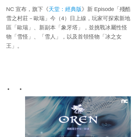
NC 宣布，旗下《
天堂：經典版
》新 Episode「殘酷
雪之村莊－歐瑞」今（4）日上線，玩家可探索新地
區「歐瑞」、新副本「象牙塔」，並挑戰冰屬性怪
物「雪怪」、「雪人」，以及首領怪物「冰之女
王」。