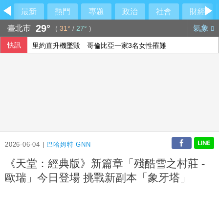
最新
熱門
專題
政治
社會
財經
29°
臺北市
氣象
(
31°
/
27°
)
快訊
里約直升機墜毀 哥倫比亞一家3名女性罹難
拜登癌症擴散至骨骼外 韓特：父親仍心繫美國
2026-06-04 |
巴哈姆特 GNN
《天堂：經典版》新篇章「殘酷雪之村莊 -
歐瑞」今日登場 挑戰新副本「象牙塔」