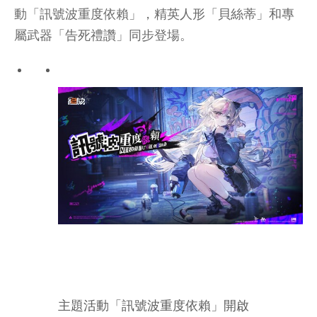
動「訊號波重度依賴」，精英人形「貝絲蒂」和專
屬武器「告死禮讚」同步登場。
主題活動「訊號波重度依賴」開啟