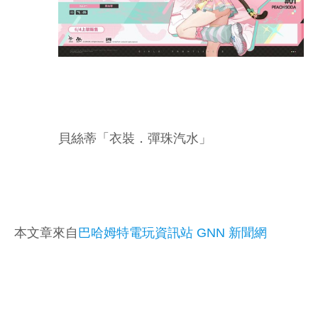
貝絲蒂「衣裝．彈珠汽水」
本文章來自
巴哈姆特電玩資訊站 GNN 新聞網