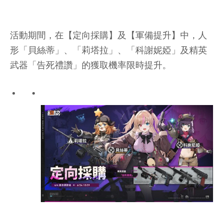
活動期間，在【定向採購】及【軍備提升】中，人
形「貝絲蒂」、「莉塔拉」、「科謝妮婭」及精英
武器「告死禮讚」的獲取機率限時提升。