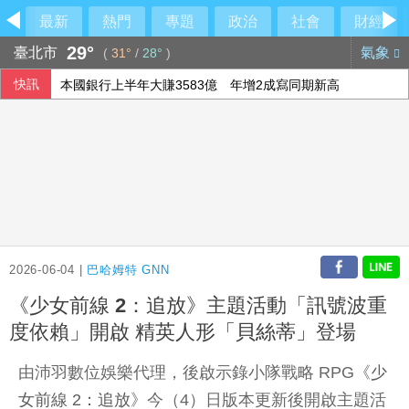
最新
熱門
專題
政治
社會
財經
29°
臺北市
氣象
(
31°
/
28°
)
快訊
本國銀行上半年大賺3583億 年增2成寫同期新高
國銀個人放款旺 6月大增2575億寫史上單月新高
在野質疑NCC主秘協商預算 政院：委員全出缺所致
設局詐騙慈濟10.6億 前彰化律師公會理事長陳昱瑄續押禁見
2026-06-04 |
巴哈姆特 GNN
《少女前線 2：追放》主題活動「訊號波重
度依賴」開啟 精英人形「貝絲蒂」登場
由沛羽數位娛樂代理，後啟示錄小隊戰略 RPG《
少
女前線 2：追放
》今（4）日版本更新後開啟主題活