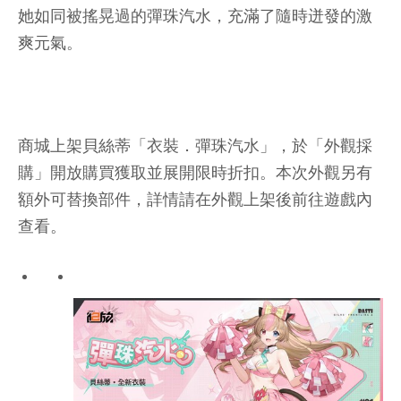
她如同被搖晃過的彈珠汽水，充滿了隨時迸發的激
爽元氣。
商城上架貝絲蒂「衣裝．彈珠汽水」，於「外觀採
購」開放購買獲取並展開限時折扣。本次外觀另有
額外可替換部件，詳情請在外觀上架後前往遊戲內
查看。