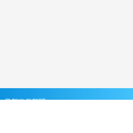
最新遊戲新聞
《Garena 三角洲行動》「寶藏月」正式啟動！
(5 小時前)
《爐石戰記®》第 14 賽季登場！花費金幣解鎖