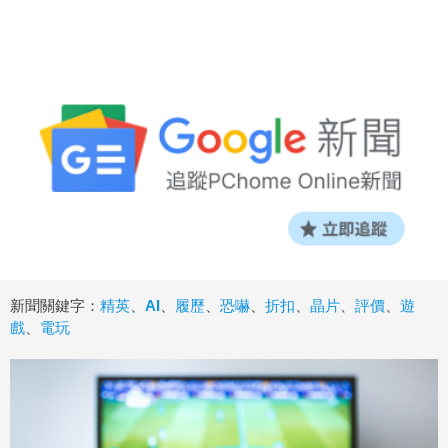
新聞關鍵字：
精英
、
AI
、
履歷
、
恐嚇
、
折扣
、
晶片
、
評價
、
遊
戲
、
電玩