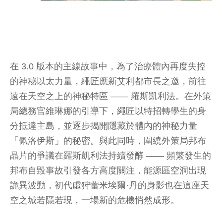
在 3.0 版本的主線故事中，為了治療體內再度失控
的神秘以太力量，繩匠應新艾利都市長之邀，前往
遠在天空之上的神秘特區 —— 羅斯凱利法。在外策
局總務官維琳娜的引導下，繩匠以特招轉學生的身
分抵達主島，並逐步揭開隱藏於體內的神秘力量
「佩洛伊斯」的秘密。與此同時，圍繞外策局邦布
晶片的爭議在羅斯凱利法持續發酵 —— 頻繁發生的
邦布自毀事故引發各方高度關注，能源區空洞出現
詭異波動，初代虛狩蕾米埃爾·丹的身影也在這座天
空之城若隱若現，一場新的危機悄然成形。