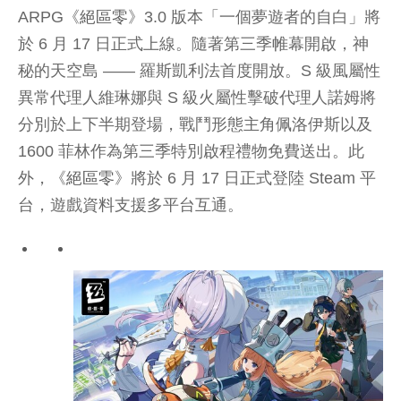
ARPG《
絕區零
》3.0 版本「一個夢遊者的自白」將
於 6 月 17 日正式上線。隨著第三季帷幕開啟，神
秘的天空島 —— 羅斯凱利法首度開放。S 級風屬性
異常代理人維琳娜與 S 級火屬性擊破代理人諾姆將
分別於上下半期登場，戰鬥形態主角佩洛伊斯以及
1600 菲林作為第三季特別啟程禮物免費送出。此
外，《
絕區零
》將於 6 月 17 日正式登陸 Steam 平
台，遊戲資料支援多平台互通。