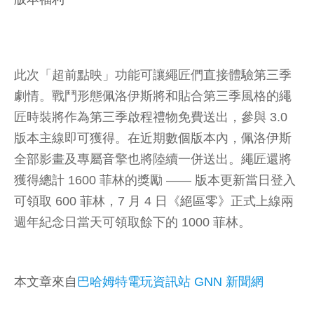
此次「超前點映」功能可讓繩匠們直接體驗第三季
劇情。戰鬥形態佩洛伊斯將和貼合第三季風格的繩
匠時裝將作為第三季啟程禮物免費送出，參與 3.0
版本主線即可獲得。在近期數個版本內，佩洛伊斯
全部影畫及專屬音擎也將陸續一併送出。繩匠還將
獲得總計 1600 菲林的獎勵 —— 版本更新當日登入
可領取 600 菲林，7 月 4 日《
絕區零
》正式上線兩
週年紀念日當天可領取餘下的 1000 菲林。
本文章來自
巴哈姆特電玩資訊站 GNN 新聞網