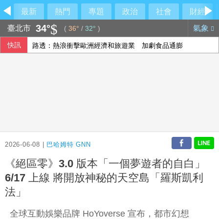
最新
熱門
專題
政治
社會
財經
34°
臺北市
氣象
(
36°
/
32°
)
快訊
路透：熱浪衝擊歐洲經濟和旅遊業 加劇食品通膨
機車安全帽隨意掛 中市警防竊主動代保管已逾35頂
爽吃米其林錯過飛機？王育敏全甩鍋給「它」
美官員駁撤出亞洲 強調擴大盟友合作維持印太平衡
2026-06-08 |
巴哈姆特 GNN
《絕區零》3.0 版本「一個夢遊者的自白」
6/17 上線 將開放神秘的天空島「羅斯凱利
法」
全球互動娛樂品牌 HoYoverse 宣布，都市幻想