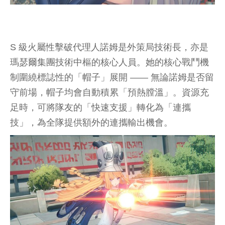
S 級火屬性擊破代理人諾姆是外策局技術長，亦是
瑪瑟爾集團技術中樞的核心人員。她的核心戰鬥機
制圍繞標誌性的「帽子」展開 —— 無論諾姆是否留
守前場，帽子均會自動積累「預熱膛溫」。資源充
足時，可將隊友的「快速支援」轉化為「連攜
技」，為全隊提供額外的連攜輸出機會。