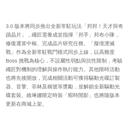
3.0 版本將同步推出全新常駐玩法「邦邦！天才與奇
蹟晶片」，繩匠需養成並指揮「邦手」邦布小隊，
修復運算中樞、完成晶片研究任務。「擬境湮滅
戰」作為全新常駐戰鬥模式同步上線，以高難度
Boss 挑戰為核心，不設屬性弱點與抗性限制，考驗
繩匠對機制的理解與操作執行能力。其他限時活動
也將先後開放，完成相關活動可獲得驅動光碟訂製
器、音擎、菲林及稱號等獎勵，並解鎖全新驅動光
碟套裝。維琳娜限定時裝「暇時閒影」也將隨版本
更新在商城上架。