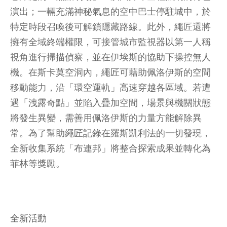
演出；一輛充滿神秘氣息的空中巴士停駐城中，於
特定時段召喚後可解鎖隱藏路線。此外，繩匠還將
擁有全域終端權限，可接管城市監視器以第一人稱
視角進行掃描偵察，並在伊埃斯的協助下操控無人
機。在斯卡莫空洞內，繩匠可藉助佩洛伊斯的空間
移動能力，沿「環空運軌」高速穿越各區域。若遭
遇「洩露奇點」並陷入疊加空間，場景與機關狀態
將發生異變，需善用佩洛伊斯的力量方能解除異
常。為了幫助繩匠記錄在羅斯凱利法的一切發現，
全新收集系統「布連邦」將整合探索成果並轉化為
菲林等獎勵。
全新活動