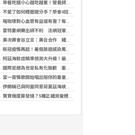
早餐吃錯小心越吃越累！營養師點名3大NG組合：根本「台式安眠藥」
不愛了如何體面提分手？學會4招重新看待分手：道歉、挽留都沒必要
喝咖啡對心血管有益還有害？每日可以喝幾杯咖啡？美心臟協會一次解答
蒙特婁網賽出師不利 法網冠軍茲韋列夫輸荷蘭對手
美次卿會谷立言：美台合作 確保AI關鍵供應鏈安全
新冠疫情再起！暑假旅遊感染風險增 專家教你這樣做好防護
阿茲海默症精準檢測大升級！最新血液生物標記檢測，不再只能靠「猜」
國際足總為世足私有化致歉 重申力挺主席英凡提諾
當一首情歌開始唱出陪伴的重量 《同甘共苦》唱的不只是愛情，更是人生最珍貴的承諾
伊朗稱已與阿曼同意荷莫茲海峽通行航道 海峽重開與否取決美國
寶寶幾度算發燒？5種正確測量體溫的方法：耳溫測量快、額溫快速便利