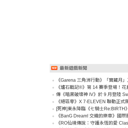
最新遊戲新聞
《Garena 三角洲行動》「寶藏月
《爐石戰記®》第 14 賽季登場！
傳《暗黑破壞神 IV》於 9 月登陸 Swit
《絕區零》X 7-ELEVEN 聯動
[死神]東永降臨《七騎士Re:BIRT
《BanG Dream! 交織的樂章》
《RO仙境傳說：守護永恆的愛 Cla