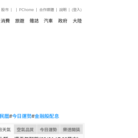
股市
PChome
合作媒體
說明
(登入)
消費
旅遊
雜誌
汽車
政府
大陸
民曆
#
今日運勢
#
金融股配息
日天氣
空氣品質
今日運勢
樂透開獎