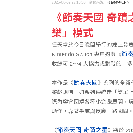
2026-06-09 22:10:00 新聞來源 :
巴哈姆特 GNN
3度作客天母奪MVP 
《節奏天國 奇蹟
樂」模式
NCC人事卡關殃及企業
任天堂於今日晚間舉行的線上發表會「Nin
節奏
Nintendo Switch 專用遊戲《
收錄可 2～4 人協力或對戰的「
節奏天國
本作是《
》系列的全新
遊戲規則一如系列傳統走「簡單
際內容會圍繞各種小遊戲展開，
動作，靠著手感與反應一路闖關
節奏天國 奇蹟之星
《
》將於 202