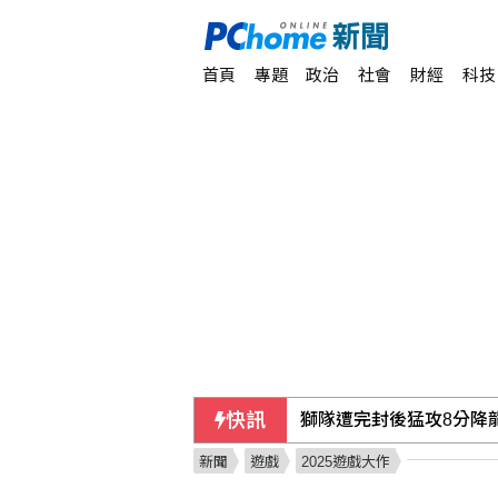
首頁
專題
政治
社會
財經
科技
獅隊遭完封後猛攻8分降
快訊
新聞
遊戲
2025遊戲大作
王品實施庫藏股 擬自10