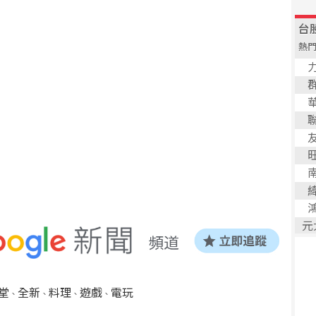
堂
全新
料理
遊戲
電玩
、
、
、
、