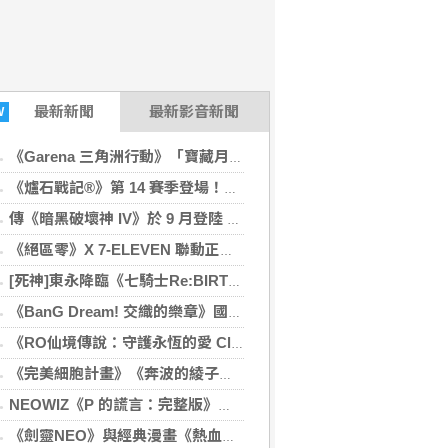
最新
新聞
最新影音新聞
W
《Garena 三角洲行動》「寶藏月」正式啟動！
《爐石戰記®》第 14 賽季登場！花費金幣解鎖手下特殊技能
傳《暗黑破壞神 IV》於 9 月登陸 Switch 2！預計 Gamescom 2026 正式公開
《絕區零》X 7-ELEVEN 聯動正式開跑！主題門市、實體周邊登場
[死神]東永降臨《七騎士Re:BIRTH》 同步推出各種夏日活動
《BanG Dream! 交織的樂章》國際服封閉測試正式開跑
《RO仙境傳說：守護永恆的愛 Classic》x《槍彈辯駁》 聯動合作正式開跑！
《完美細胞計畫》《奔波的綾子小姐》等新舊作下殺７８折！
NEOWIZ《P 的謊言：完整版》正式登上 Nintendo Switch 2 收錄遊戲本篇與 DLC《P 的謊言：序曲》
《劍靈NEO》與經典漫畫《熱血江湖》聯名合作公開