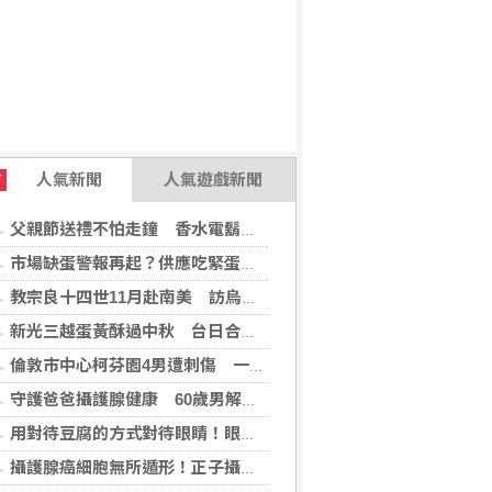
人氣新聞
人氣遊戲新聞
T
父親節送禮不怕走鐘 香水電鬍刀千年不敗
市場缺蛋警報再起？供應吃緊蛋價蠢蠢欲動
教宗良十四世11月赴南美 訪烏拉圭、阿根廷和秘魯
新光三越蛋黃酥過中秋 台日合作開發話題新品
倫敦市中心柯芬園4男遭刺傷 一女涉持械攻擊被捕
守護爸爸攝護腺健康 60歲男解尿異常 靠PHI檢測及早揪出攝護腺癌
用對待豆腐的方式對待眼睛！眼科醫揭「4件事」絕不可以對眼睛做
攝護腺癌細胞無所遁形！正子攝影掃描揪出攝護腺癌，精準定位助早期治療