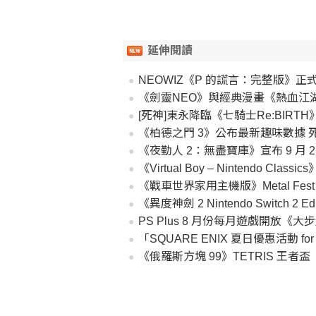
延伸閱讀
NEOWIZ《P 的謊言：完整版》正式登上 Ni
《劍靈NEO》與經典漫畫《熱血江
[死神]東永降臨《七騎士Re:BIRT
《柏德之門 3》公布最新趣味數據 
《夜勤人 2：無盡寶庫》宣布 9 月 
《Virtual Boy – Nintendo C
《戰車世界家用主機版》Metal Fes
《異度神劍 2 Nintendo Switch 2
PS Plus 8 月份每月遊戲開放
「SQUARE ENIX 夏日優惠活動 f
《俄羅斯方塊 99》TETRIS 王