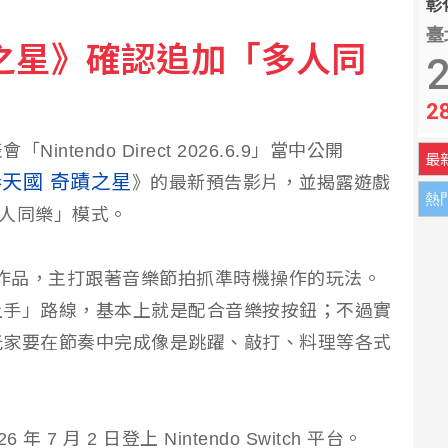
彰化
臺
陳傑憲開轟擊退雙殺心魔
之星》確認追加「多人同
2
2
 林俊憲爆：6天有86件進口許可發不出來
tendo Direct 2026.6.9」當中公開
最
天國 奇蹟之星
》的最新預告影片，並揭露遊戲
熱
多人同樂」模式。
作品，主打跟著音樂節拍抓準時機操作的玩法。
上手」路線，基本上就是配合音樂按按鈕；不過實
玩家要在節奏中完成像是跳躍、敲打、料理等各式
。
6 年 7 月 2 日登上 Nintendo Switch 平台。