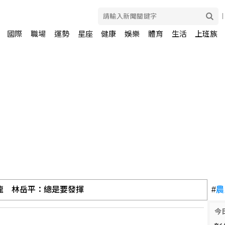
國際
職場
運勢
星座
健康
娛樂
體育
生活
上班族
龍 林岳平：總是要發揮
#
農
今
日起買回1500張