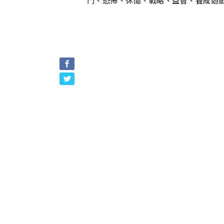
鬥、恐怖、休閒、戰略、益智、養成遊