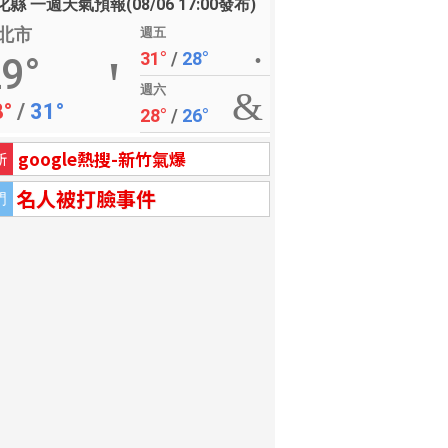
縣 一週天氣預報(08/06 17:00發布)
北市
週五
31°
/
28°
9°
週六
8°
/
31°
28°
/
26°
google熱搜-新竹氣爆
新
名人被打臉事件
門