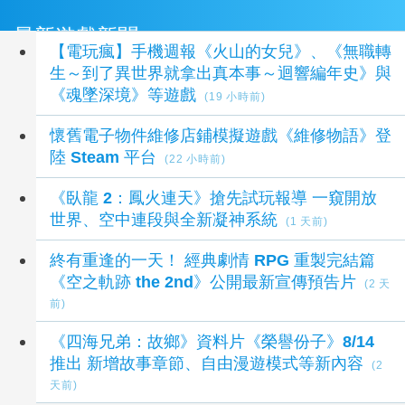
最新遊戲新聞
【電玩瘋】手機週報《火山的女兒》、《無職轉
生～到了異世界就拿出真本事～迴響編年史》與
《魂墜深境》等遊戲
(19 小時前)
懷舊電子物件維修店鋪模擬遊戲《維修物語》登
陸 Steam 平台
(22 小時前)
《臥龍 2：鳳火連天》搶先試玩報導 一窺開放
世界、空中連段與全新凝神系統
(1 天前)