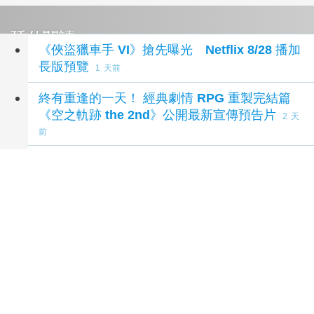
終有重逢的一天！ 經典劇情 RPG 重製完結篇
《空之軌跡 the 2nd》公開最新宣傳預告片
(2 天
前)
《四海兄弟：故鄉》資料片《榮譽份子》8/14
推出 新增故事章節、自由漫遊模式等新內容
(2
天前)
延伸閱讀
《俠盜獵車手 VI》搶先曝光 Netflix 8/28 播加
長版預覽
1 天前
終有重逢的一天！ 經典劇情 RPG 重製完結篇
《空之軌跡 the 2nd》公開最新宣傳預告片
2 天
前
《四海兄弟：故鄉》資料片《榮譽份子》8/14