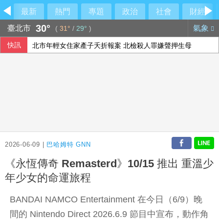
最新
熱門
專題
政治
社會
財經
30°
臺北市
氣象
(
31°
/
29°
)
快訊
北市年輕女住家產子夭折報案 北檢殺人罪嫌聲押生母
陳睦衡日職二軍5局無失分 本季第2勝登英雄訪問
蔣萬安沒停班課稱中央沒發陸警 她轟別甩鍋
李逸洋拒出席長崎和平典禮 就為抗議這件事
2026-06-09 |
巴哈姆特 GNN
《永恆傳奇 Remasterd》10/15 推出 重溫少
年少女的命運旅程
BANDAI NAMCO Entertainment 在今日（6/9）晚
間的 Nintendo Direct 2026.6.9 節目中宣布，動作角