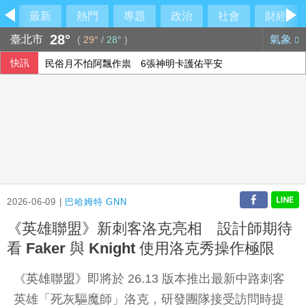
最新
熱門
專題
政治
社會
財經
28°
臺北市
氣象
(
29°
/
28°
)
快訊
美參院通過對俄制裁案 川普可課俄商品最高500%關稅
行員勾結地政士收回扣 15家銀行60多人涉案
6月國銀放款單月新高 個人貸款暴增2575億
民俗月不怕阿飄作祟 6張神明卡護佑平安
2026-06-09 |
巴哈姆特 GNN
《英雄聯盟》新刺客洛克亮相 設計師期待
看 Faker 與 Knight 使用洛克秀操作極限
《
英雄聯盟
》即將於 26.13 版本推出最新中路刺客
英雄「死灰驅魔師」洛克，研發團隊接受訪問時提