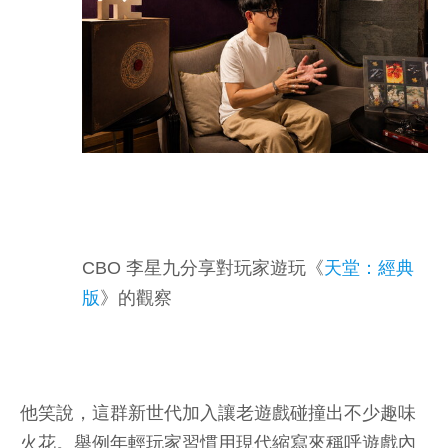
CBO 李星九分享對玩家遊玩《
天堂：經典
版
》的觀察
他笑說，這群新世代加入讓老遊戲碰撞出不少趣味
火花。舉例年輕玩家習慣用現代縮寫來稱呼遊戲內