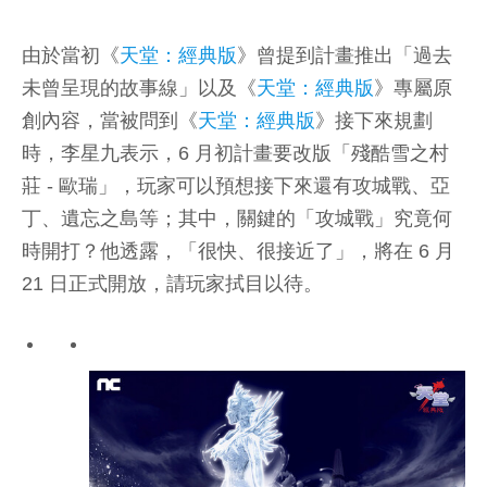
由於當初《
天堂：經典版
》曾提到計畫推出「過去
未曾呈現的故事線」以及《
天堂：經典版
》專屬原
創內容，當被問到《
天堂：經典版
》接下來規劃
時，李星九表示，6 月初計畫要改版「殘酷雪之村
莊 - 歐瑞」，玩家可以預想接下來還有攻城戰、亞
丁、遺忘之島等；其中，關鍵的「攻城戰」究竟何
時開打？他透露，「很快、很接近了」，將在 6 月
21 日正式開放，請玩家拭目以待。