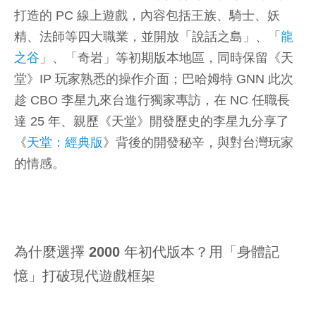
打造的 PC 線上遊戲，內容包括王族、騎士、妖
精、法師等四大職業，並開放「說話之島」、「
龍
之谷
」、「奇岩」等初期版本地區，同時保留《天
堂》IP 玩家熟悉的操作介面；巴哈姆特 GNN 此次
趁 CBO 李星九來台進行獨家專訪，在 NC 任職長
達 25 年、親歷《天堂》開發歷史的李星九分享了
《
天堂：經典版
》背後的開發秘辛，與對台灣玩家
的情感。
為什麼選擇 2000 年初代版本？用「身體記
憶」打破現代遊戲框架