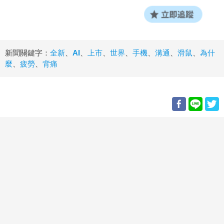
新聞關鍵字：
全新
、
AI
、
上市
、
世界
、
手機
、
溝通
、
滑鼠
、
為什
麼
、
疲勞
、
背痛