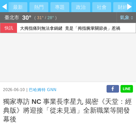
最新
熱門
專題
政治
社會
財經
30°
臺北市
氣象
(
31°
/
28°
)
快訊
大拇指痛到無法拿鍋鏟 竟是「拇指腕掌關節炎」惹禍
父親節逢漢光演習 賴總統向國軍官兵及家人致敬
每6人就有1人罹患腦中風！如何預防中風？危險因子與治療新
人形機器人眼手協調 台廠供應鏈從頭到腳就定位
2026-06-10 |
巴哈姆特 GNN
獨家專訪 NC 事業長李星九 揭密《天堂：經
典版》將迎接「從未見過」全新職業等開發
幕後