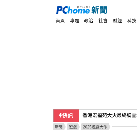
首頁
專題
政治
社會
財經
科技
快訊
隊友罕見給援護 布雷克
新聞
遊戲
2025遊戲大作
【中市長民調】江啟臣38