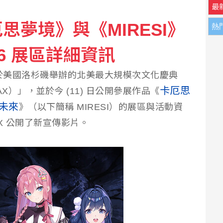
最
思夢境》與《MIRESI》
熱
蘭德與辛蒂亞已辦派對慶祝結婚
2026 展區詳細資訊
報告公布 菸頭引燃施工雜物
加於美國洛杉磯舉辦的北美最大規模次文化慶典
卡厄思
稱 AX）」，並於今 (11) 日公開參展作品《
的未來
》（以下簡稱 MIRESI）的展區與活動資
AX 公開了新宣傳影片。