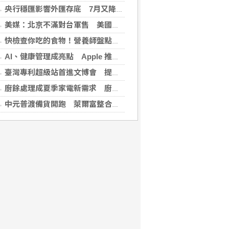
央行穩匯影響外匯存底 7月又降破6000億美元
美媒：北京不滿對台軍售 美國防官員訪中受阻
快檢查你吃的食物！營養師盤點「5大反式脂肪來源」跟你想的不同
AI、健康管理成亮點 Apple 推薦多元裝置迎接父親
臺灣專利超級站首進文博會 提供免費智財諮詢助創作者護創意
廚餘處理成夏季家電新需求 廚餘機優惠搭地方補助最高省近萬元
中元普渡備貨開跑 萊爾富整合祭拜供品與民生補貨需求