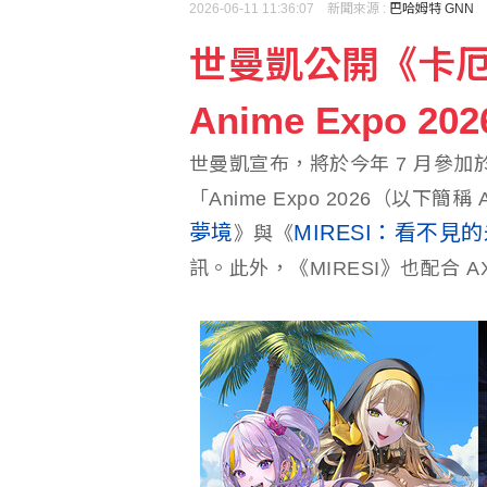
2026-06-11 11:36:07 新聞來源 :
巴哈姆特 GNN
世曼凱公開《卡厄
時人：「蜘蛛人」湯姆霍
Anime Expo 
香港宏福苑大火最終調查
世曼凱宣布，將於今年 7 月參
「Anime Expo 2026（以下簡
夢境
MIRESI：看不見
》與《
訊。此外，《MIRESI》也配合 