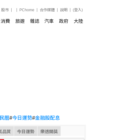
股市
PChome
合作媒體
說明
(登入)
消費
旅遊
雜誌
汽車
政府
大陸
民曆
#
今日運勢
#
金融股配息
氣品質
今日運勢
樂透開獎