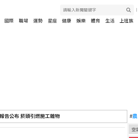
國際
職場
運勢
星座
健康
娛樂
體育
生活
上班族
：告訴自己不要搞砸
#
農
空
.2%領先何欣純14.1% 各年齡層支持度全線領先