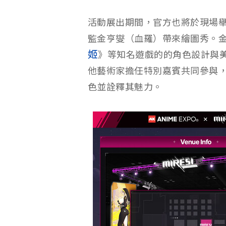
活動展出期間，官方也將於現場
監金亨燮（血羅）帶來繪圖秀。
姬
》等知名遊戲的的角色設計與
他藝術家擔任特別嘉賓共同參與，
色並詮釋其魅力。