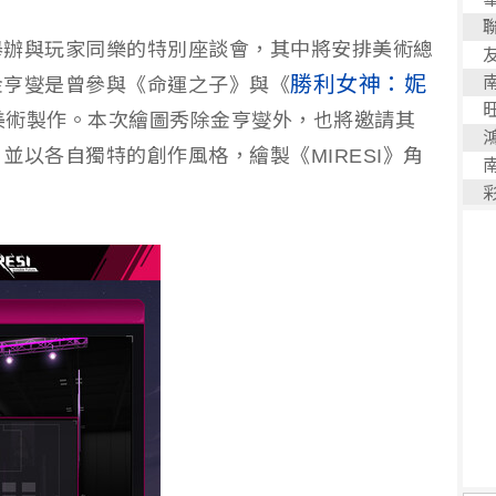
舉辦與玩家同樂的特別座談會，其中將安排美術總
勝利女神：妮
金亨燮是曾參與《命運之子》與《
美術製作。本次繪圖秀除金亨燮外，也將邀請其
並以各自獨特的創作風格，繪製《MIRESI》角