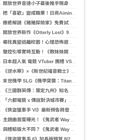
開放世界音速小子幕後推手現身說法：SEGA工程師給新鮮人的求職建議
把「喜歡」變成職業！日商Aiming遊戲工程師親揭菜鳥到職人心路歷程
療癒解謎《豬豬探險家》免費試玩版正式釋出！貼心加入注音與假名模式
開放世界新作《Otterly Lost》9月登場 幫可愛海獺找到回家的路吧
尋找異變逃離校園！心理恐怖遊戲《午夜晚自習》重拾少女忘卻的記憶
聲控引導實時互動！《教妹妹開車》挑戰副駕哥哥的血壓極限
日本超人氣 電競 VTuber 團體 VSPO!《Sail Beyond！～駛向更遠的彼方～》聯動餐廳開跑
《逆水寒》×《新世紀福音戰士》聯動確認。8月28日，全面同步
末世機甲 SLG《機甲突襲：Titan Rush》雙平台正式上線
《三國群英傳：策定九州》知名實況主領軍出征 攜手「可口可樂」跨界應援 沁涼補給熱血開戰
「六都電競 x 傳說對決城市賽」桃園站本周日開戰 職業選手、人氣實況主與 Coser 齊聚健行科大
《俠盜獵車手 VI》最新預告將登陸 Netflix！8/28揭曉深度內容
主題曲首度曝光！《鬼武者 Way of the Sword》音樂與音效製作大揭秘
與體驗版大不同？《鬼武者 Way of the Sword》媒體試玩一窺全新要素
《俠盜獵車手 6》加長版預覽 8/28 凌晨搶先在 Netflix 首播