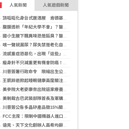
人氣新聞
人氣遊戲新聞
T
頂呱呱化身台式居酒屋 肯德基聯名EVA攻漫迷
腹膜透析「年紀大學不會」？醫：年齡並非限制 評估還要看3面向
國小生腋下飄異味恐是狐臭？醫：若伴青春期徵象應評估性早熟
咳一聲就漏尿？尿失禁是老化自然現象？醫揭：不同尿失禁的治療方式
流感重症恐惡化，出現「這些」症狀別再等！醫籲：別因非流感季就掉以輕心
瘦身針不只減重更有機會防癌！無糖尿病肥胖者使用GLP-1藥物 罹癌風險顯著下降
川普簽署行政命令 限縮出生公民權並禁生育旅遊
王凱猝逝掀起睡眠健康高度關注！醫籲：最危險的不是熬夜，而是「這個」錯覺
美參院大老麥康奈出院返家療養 未透露何時重返國會
美制裁古巴武裝部隊首長及軍購網絡 駐中俄武官在列
川普簽公告多晶矽產品徵15%關稅 設定最低進口價
FCC主席：限制中國機器人進口 旨在提振美國產能
遠見、天下文化創辦人高希均辭世 留下華人世界珍貴思想遺產