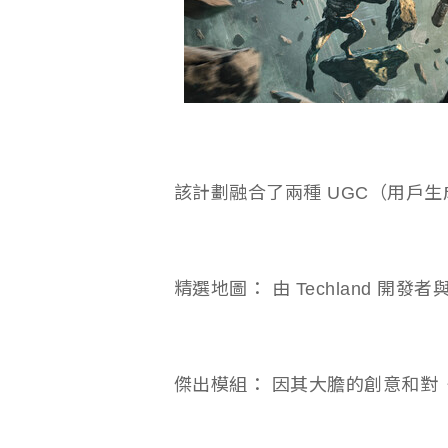
該計劃融合了兩種 UGC（用戶
精選地圖： 由 Techland 開
傑出模組： 因其大膽的創意和對