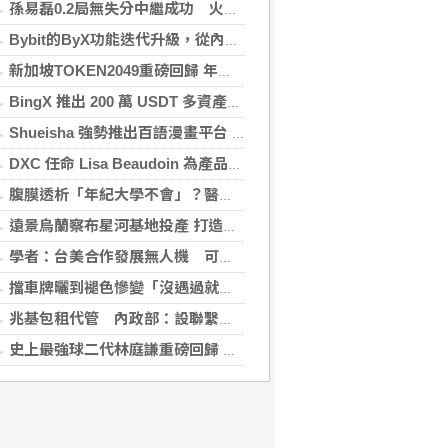
孫易磊0.2局無失分中繼成功 火腿擊敗軟銀
Bybit的ByX功能迭代升級，從內容平台全面進化為社交交易樞紐，新增多項特色功能
新加坡TOKEN2049重磅回歸 年度行業頂級盛會再度啟幕
BingX 推出 200 萬 USDT 多資產交易活動，聚焦當前最受關注的市場趨勢
Shueisha 強勢推出百語漫畫平台 MANGA MILLION 大舉進軍全球市場
DXC 任命 Lisa Beaudoin 為產品總監，以加速產品導向型增長
腹膜透析「年紀大學不會」？醫：年齡並非限制 評估還要看3面向
遠景烏蘭察布星河基地投產 打造吉瓦級AI基礎設施新模式
學者：台美合作發展無人機 可降對中依賴強化嚇阻
擋車牌曬到褪色慘變「沒遇過就好了」！崔始源親朝聖崩潰喊：記得常換照片
兆基包租代管 內政部：設聯繫諮詢窗口統一受理
史上最強球二代林庭謙重磅回歸 林庭謙可否取代雙林成為戰神吸鈔機?