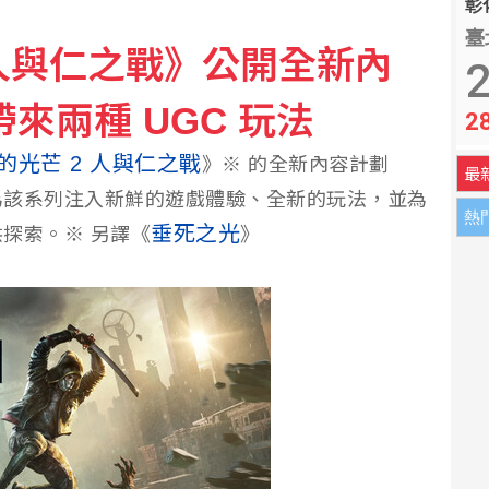
彰化
臺
 人與仁之戰》公開全新內
2
來兩種 UGC 玩法
2
的光芒 2 人與仁之戰
》※ 的全新內容計劃
最
為該系列注入新鮮的遊戲體驗、全新的玩法，並為
熱
垂死之光
探索。※ 另譯《
》