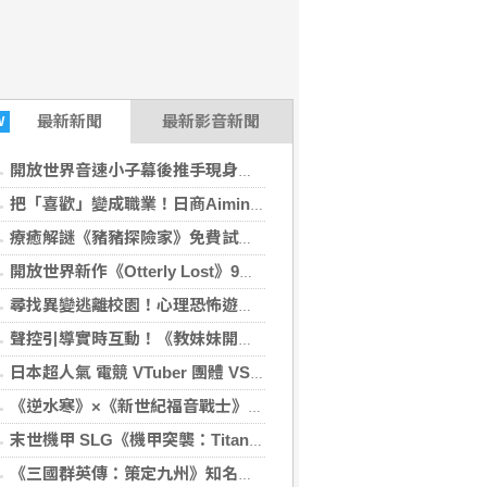
最新
新聞
最新影音新聞
W
開放世界音速小子幕後推手現身說法：SEGA工程師給新鮮人的求職建議
把「喜歡」變成職業！日商Aiming遊戲工程師親揭菜鳥到職人心路歷程
療癒解謎《豬豬探險家》免費試玩版正式釋出！貼心加入注音與假名模式
開放世界新作《Otterly Lost》9月登場 幫可愛海獺找到回家的路吧
尋找異變逃離校園！心理恐怖遊戲《午夜晚自習》重拾少女忘卻的記憶
聲控引導實時互動！《教妹妹開車》挑戰副駕哥哥的血壓極限
日本超人氣 電競 VTuber 團體 VSPO!《Sail Beyond！～駛向更遠的彼方～》聯動餐廳開跑
《逆水寒》×《新世紀福音戰士》聯動確認。8月28日，全面同步
末世機甲 SLG《機甲突襲：Titan Rush》雙平台正式上線
《三國群英傳：策定九州》知名實況主領軍出征 攜手「可口可樂」跨界應援 沁涼補給熱血開戰