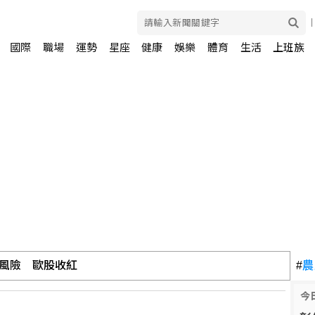
國際
職場
運勢
星座
健康
娛樂
體育
生活
上班族
風險 歐股收紅
#
農
今