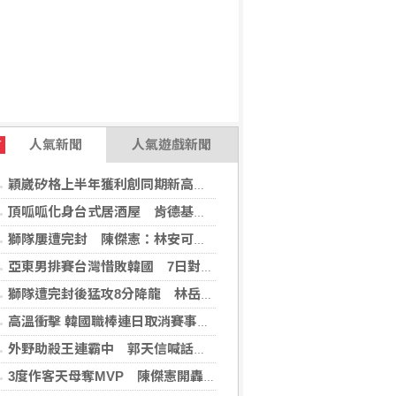
人氣新聞
人氣遊戲新聞
T
穎崴矽格上半年獲利創同期新高 AI先進製程需求帶動
頂呱呱化身台式居酒屋 肯德基聯名EVA攻漫迷
獅隊屢遭完封 陳傑憲：林安可這種天才也願改變
亞東男排賽台灣惜敗韓國 7日對戰日本拚4強
獅隊遭完封後猛攻8分降龍 林岳平：總是要發揮
高溫衝擊 韓國職棒連日取消賽事、11日起晚間7時開打
外野助殺王連霸中 郭天信喊話挑戰生涯百助殺
3度作客天母奪MVP 陳傑憲開轟擊退雙殺心魔