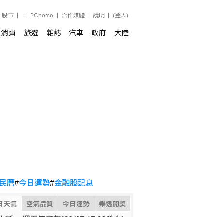
股市
PChome
合作媒體
說明
(登入)
消費
旅遊
雜誌
汽車
政府
大陸
民曆
#
今日運勢
#
金融股配息
日天氣
空氣品質
今日運勢
樂透開獎