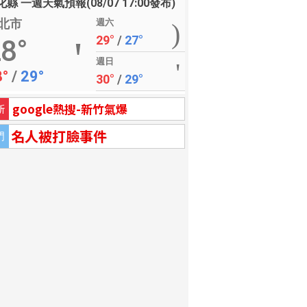
縣 一週天氣預報(08/07 17:00發布)
北市
週六
29°
/
27°
8°
週日
8°
/
29°
30°
/
29°
google熱搜-新竹氣爆
新
名人被打臉事件
門