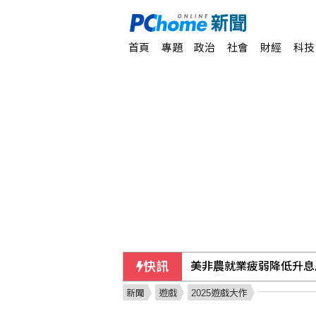
首頁
專題
政治
社會
財經
科技
快訊
美非農就業疲弱降低升息
新聞
遊戲
2025遊戲大作