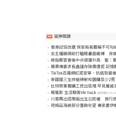
延伸閱讀
香港記協改選 保安局長聲稱不可勾
女主播鏡頭前打瞌睡畫面瘋傳 背
綠指鄭習會後中共侵擾升高 藍：
蘋果傳要求長鑫儲存降價遭拒 記憶
TikTok百萬網紅拒安寧、抗癌到最
泰國國三生持槍掃射校園釀至少2死
比特幣單獨礦工挖出區塊 罕見獲逾3
報電影 生活駭客life hack
(報新聞2026-08-
川普再出招限縮出生公民權 簽行
荷姆茲海峽部分重啟在望 專家憂伊