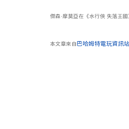
傑森·摩莫亞在《水行俠 失落王
巴哈姆特電玩資訊站 
本文章來自