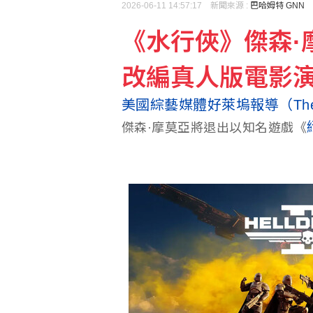
2026-06-11 14:57:17 新聞來源 :
巴哈姆特 GNN
《水行俠》傑森·
市場靜待美非農數據 股
改編真人版電影
竹北天坑案楊文科一審無
美國綜藝媒體好萊塢報導（The Hol
傑森·摩莫亞將退出以知名遊戲《