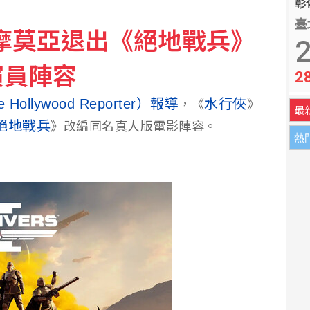
彰化
臺
摩莫亞退出《絕地戰兵》
匯同步盤整新台幣終止連2升
2
演員陣容
2
罪 新竹地檢提上訴
lywood Reporter）報導
水行俠
，《
》
最
絕地戰兵
》改編同名真人版電影陣容。
熱