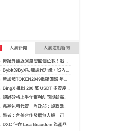
人氣新聞
人氣遊戲新聞
T
拇趾外翻近30度變回個位數！截骨矯正助重返登山活動
Bybit的ByX功能迭代升級，從內容平台全面進化為社交交易樞紐，新增多項特色功能
新加坡TOKEN2049重磅回歸 年度行業頂級盛會再度啟幕
BingX 推出 200 萬 USDT 多資產交易活動，聚焦當前最受關注的市場趨勢
穎崴矽格上半年獲利創同期新高 AI先進製程需求帶動
兆基包租代管 內政部：設聯繫諮詢窗口統一受理
學者：台美合作發展無人機 可降對中依賴強化嚇阻
DXC 任命 Lisa Beaudoin 為產品總監，以加速產品導向型增長