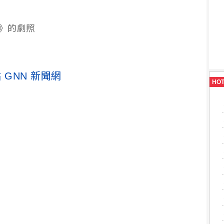
國》的劇照
GNN 新聞網
HO