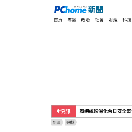
首頁
專題
政治
社會
財經
科技
快訊
賴總統盼深化台日安全韌
新聞
遊戲
漢光演習操演綠島蘭嶼機