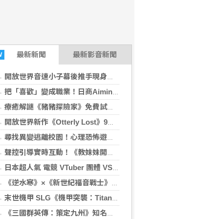
最新
新聞
最新影音新聞
W
開放世界音速小子幕後推手現身說法：SEGA工程師給新鮮人的求職建議
把「喜歡」變成職業！日商Aiming遊戲工程師親揭菜鳥到職人心路歷程
療癒解謎《豬豬探險家》免費試玩版正式釋出！貼心加入注音與假名模式
開放世界新作《Otterly Lost》9月登場 幫可愛海獺找到回家的路吧
尋找異變逃離校園！心理恐怖遊戲《午夜晚自習》重拾少女忘卻的記憶
聲控引導實時互動！《教妹妹開車》挑戰副駕哥哥的血壓極限
日本超人氣 電競 VTuber 團體 VSPO!《Sail Beyond！～駛向更遠的彼方～》聯動餐廳開跑
《逆水寒》×《新世紀福音戰士》聯動確認。8月28日，全面同步
末世機甲 SLG《機甲突襲：Titan Rush》雙平台正式上線
《三國群英傳：策定九州》知名實況主領軍出征 攜手「可口可樂」跨界應援 沁涼補給熱血開戰