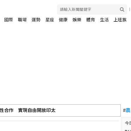
國際
職場
運勢
星座
健康
娛樂
體育
生活
上班族
性合作 實現自由開放印太
#
農
今
場防護 阻斷共軍登陸