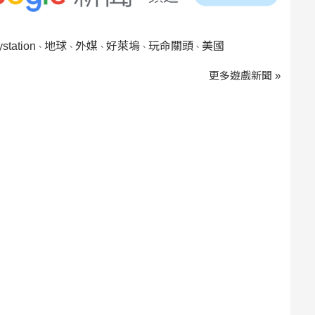
ystation
地球
外媒
好萊塢
玩命關頭
美國
、
、
、
、
、
更多遊戲新聞 »