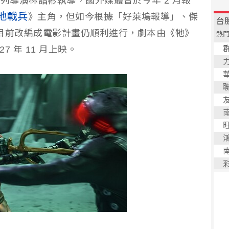
列導演林詣彬執導，國外媒體曾於今年 2 月報
地戰兵
》主角，但如今根據「好萊塢報導」、傑
目前改編成電影計畫仍順利進行，劇本由《牠》
7 年 11 月上映。