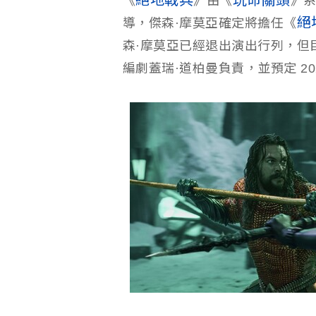
絕地戰兵
玩命關頭
《
》由《
》系
絕
導，傑森·摩莫亞確定將擔任《
森·摩莫亞已經退出演出行列，但
編劇蓋瑞·道柏曼負責，並預定 202