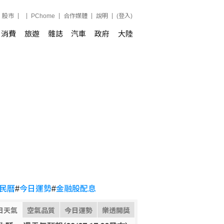
股市
PChome
合作媒體
說明
(登入)
消費
旅遊
雜誌
汽車
政府
大陸
民曆
#
今日運勢
#
金融股配息
日天氣
空氣品質
今日運勢
樂透開獎