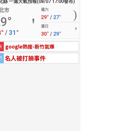
縣 一週天氣預報(08/07 17:00發布)
北市
週六
29°
/
27°
9°
週日
8°
/
31°
30°
/
29°
google熱搜-新竹氣爆
新
名人被打臉事件
門