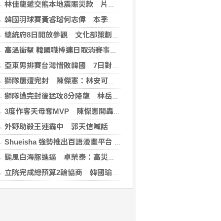
林佳龍遞交熊本地震賑災款 片山和之：患難見真情
韓國羽球賽黃睿璿何志偉 本季首闖超級賽男雙8強
總統府8日開放參觀 文化部策劃科幻漫畫特展
高溫衝擊 韓國職棒連日取消賽事、11日起晚間7時開打
亞東男排賽台灣惜敗韓國 7日對戰日本拚4強
獅隊屢遭完封 陳傑憲：林安可這種天才也願改變
獅隊遭完封後猛攻8分降龍 林岳平：總是要發揮
3度作客天母奪MVP 陳傑憲開轟擊退雙殺心魔
外野助殺王連霸中 郭天信喊話挑戰生涯百助殺
Shueisha 強勢推出百語漫畫平台 MANGA MILLION 大舉進軍全球市場
颱風白海豚進逼 卓榮泰：高災害潛勢區加強預防性整備
立院完成總預算2輪協商 韓國瑜：下週進行後續處理