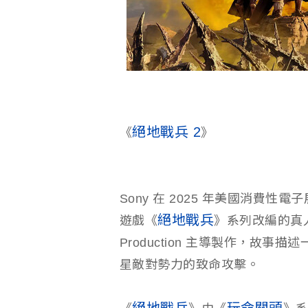
絕地戰兵 2
《
》
Sony 在 2025 年美國消費性
絕地戰兵
遊戲《
》系列改編的真
Production 主導製作，故
星敵對勢力的致命攻擊。