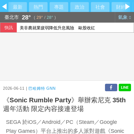
最新
熱門
專題
政治
社會
財經
28°
臺北市
氣象
(
29°
/
28°
)
快訊
美非農就業疲弱降低升息風險 歐股收紅
2026-06-11 |
巴哈姆特 GNN
《Sonic Rumble Party》舉辦索尼克 35th
週年活動 限定內容接連登場
SEGA 於iOS／Android／PC（Steam／Google
Play Games）平台上推出的多人派對遊戲《
Sonic