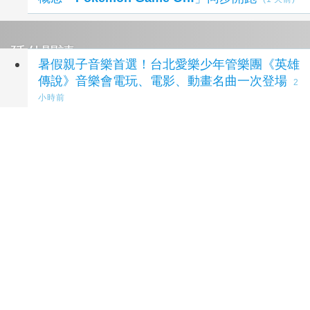
延伸閱讀
暑假親子音樂首選！台北愛樂少年管樂團《英雄
傳說》音樂會電玩、電影、動畫名曲一次登場
2
小時前
亂世中母愛的力量 印尼獨立遊戲《1998：收費
員的故事》8/8 登陸 PS5 平台
23 小時前
烈空坐舞龍活動首次登台！「超級烈空坐 ex 降
臨祭」於 LaLaport 南港開跑
23 小時前
亞太地區 SQUARE ENIX 官方線上商店擴展服
務地區 人氣新商品陸續加入陣容
23 小時前
新北市舉辦全齡高風險家庭整合型安全網研討
會 侯友宜強調：不遺漏任何需要幫助的家庭
1
天前