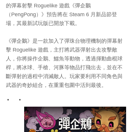
的彈幕射擊 Roguelike 遊戲《
彈企鵝
（PengPong）》預告將在 Steam 6 月新品節登
場，其最新試玩版已開放下載。
《
彈企鵝
》是一款加入了彈珠台物理機制的彈幕射
擊 Roguelike 遊戲，主打將武器彈射出去攻擊敵
人，你將操作企鵝、鱷魚等動物，透過揮動曲棍球
桿，將冰球、手槍、河豚等物品打飛出去，並在不
斷彈射的過程中消滅敵人。玩家要利用不同角色與
武器的奇妙組合，在重重包圍中活到最後。