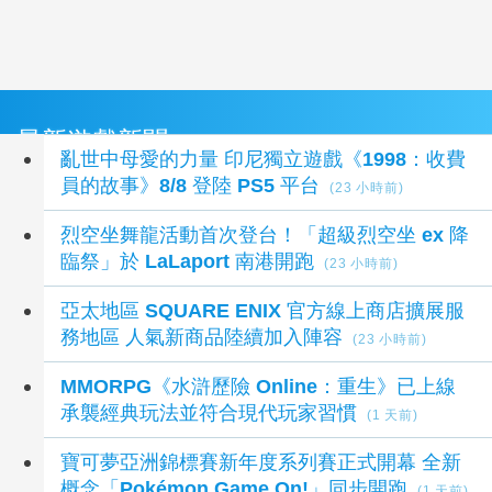
最新遊戲新聞
亂世中母愛的力量 印尼獨立遊戲《1998：收費
員的故事》8/8 登陸 PS5 平台
(23 小時前)
烈空坐舞龍活動首次登台！「超級烈空坐 ex 降
臨祭」於 LaLaport 南港開跑
(23 小時前)
亞太地區 SQUARE ENIX 官方線上商店擴展服
務地區 人氣新商品陸續加入陣容
(23 小時前)
MMORPG《水滸歷險 Online：重生》已上線
承襲經典玩法並符合現代玩家習慣
(1 天前)
寶可夢亞洲錦標賽新年度系列賽正式開幕 全新
概念「Pokémon Game On!」同步開跑
(1 天前)