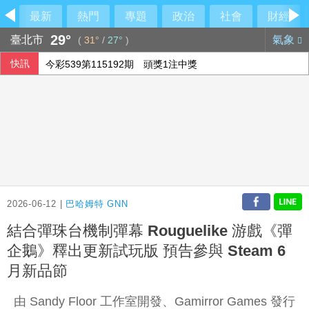
最新
熱門
專題
政治
社會
財經
29°
臺北市
氣象
(
31°
/
27°
)
快訊
今彩539第115192期 頭獎1注中獎
2026-06-12 |
巴哈姆特 GNN
結合彈珠台機制彈幕 Rouguelike 游戲《彈
企鵝》釋出更新試玩版 預告參與 Steam 6
月新品節
由 Sandy Floor 工作室開發、Gamirror Games 發行