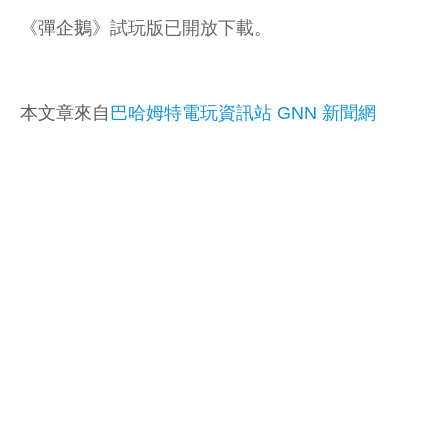
《
彈企鵝
》試玩版已開放下載。
本文章來自
巴哈姆特電玩資訊站 GNN 新聞網