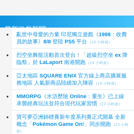
最新遊戲新聞
亂世中母愛的力量 印尼獨立遊戲《1998：收費
員的故事》8/8 登陸 PS5 平台
(18 小時前)
烈空坐舞龍活動首次登台！「超級烈空坐 ex 降
臨祭」於 LaLaport 南港開跑
(18 小時前)
亞太地區 SQUARE ENIX 官方線上商店擴展服
務地區 人氣新商品陸續加入陣容
(18 小時前)
MMORPG《水滸歷險 Online：重生》已上線
承襲經典玩法並符合現代玩家習慣
(23 小時前)
寶可夢亞洲錦標賽新年度系列賽正式開幕 全新
概念「Pokémon Game On!」同步開跑
(23 小時
前)