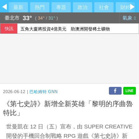
最新
熱門
專題
政治
社會
財經
33°
臺北市
氣象
(
34°
/
31°
)
快訊
五角大廈將投資4億美元 助澳洲開發稀土礦物
五角大廈公布最新UFO檔案 神秘球體驚現中東與太平洋
颱風白海豚侵襲日本沖繩、鹿兒島 至少6人受傷
巨大轉虧為盈 上半年EPS1.11元H2審慎樂觀
2026-06-12 |
巴哈姆特 GNN
《第七史詩》新增全新英雄「黎明的序曲魯
特比」
世曼凱在 12 日（五）宣布，由 SUPER CREATIVE
開發的手機回合制戰略 RPG 遊戲《
第七史詩
》新