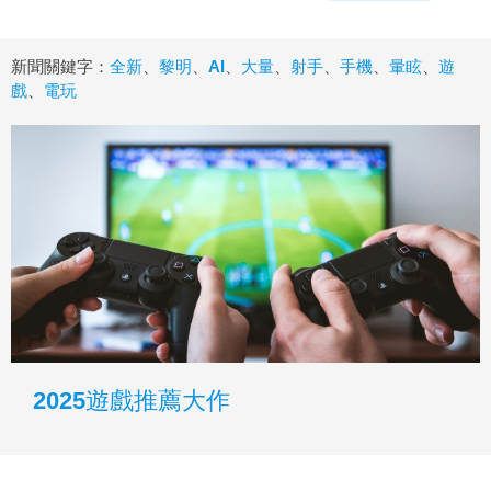
新聞關鍵字：
全新
、
黎明
、
AI
、
大量
、
射手
、
手機
、
暈眩
、
遊
戲
、
電玩
2025遊戲推薦大作