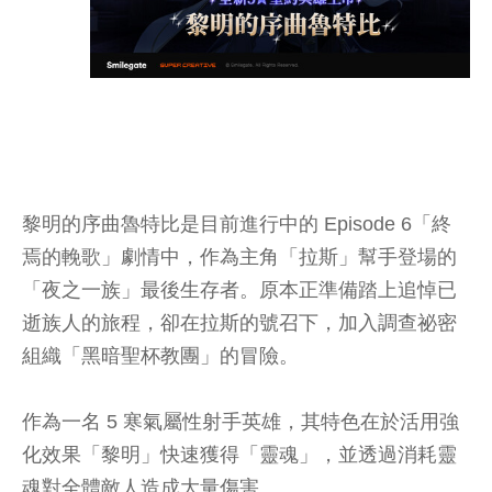
黎明的序曲魯特比是目前進行中的 Episode 6「終
焉的輓歌」劇情中，作為主角「拉斯」幫手登場的
「夜之一族」最後生存者。原本正準備踏上追悼已
逝族人的旅程，卻在拉斯的號召下，加入調查祕密
組織「黑暗聖杯教團」的冒險。
作為一名 5 寒氣屬性射手英雄，其特色在於活用強
化效果「黎明」快速獲得「靈魂」，並透過消耗靈
魂對全體敵人造成大量傷害。