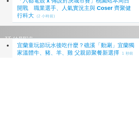
「六都電競 x 傳說對決城市賽」桃園站本周日
開戰 職業選手、人氣實況主與 Coser 齊聚健
行科大
(2 小時前)
延伸閱讀
宜蘭童玩節玩水後吃什麼？礁溪「動涮」宜蘭獨
家溫體牛、豬、羊、雞 父親節聚餐新選擇
1 秒前
《發哥足球經》FIFA老大「出賣足球靈魂」之
震撼彈（中）
1 秒前
爸媽必收、三代同樂新地標！「高雄親子遊樂園
區」8/8盛大開幕 30多項設施暑假全面免費玩
11 分鐘前
台中暑假親子放電攻略！自行車、熱氣球、熱門
電影接力嗨玩到8月底
1 小時前
中捷跨界攜手綠美圖！第二屆兒童創意繪畫比賽