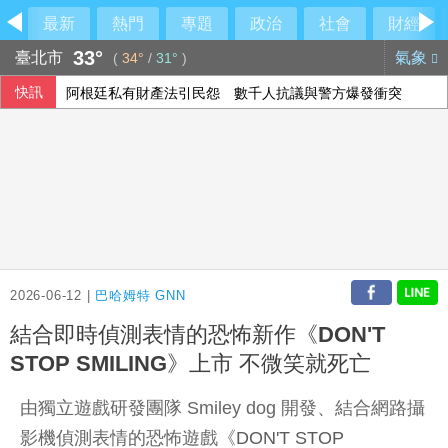
最新
熱門
專題
政治
社會
財經
33°
臺北市
氣象
(
34°
/
31°
)
快訊
阿根廷私有財產法引民怨 數千人抗議與警方爆發衝突
高齡博覽會登場 經長：2年助開發279項高齡科技產品
陳時中稱曾提醒疫苗掮客 陳智菡怒列時間軸
人工智慧熱潮帶動需求 中國7月出口年增23.9%
2026-06-12 |
巴哈姆特 GNN
結合即時偵測表情的恐怖新作《DON'T
STOP SMILING》上市 不微笑就死亡
由獨立遊戲研發團隊 Smiley dog 開發、結合網路攝
影機偵測表情的恐怖遊戲《
DON'T STOP