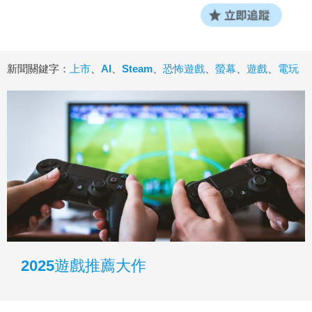
新聞關鍵字：
上市
、
AI
、
Steam
、
恐怖遊戲
、
螢幕
、
遊戲
、
電玩
2025遊戲推薦大作