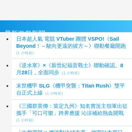
最新遊戲新聞
日本超人氣 電競 VTuber 團體 VSPO!《Sail
Beyond！～駛向更遠的彼方～》聯動餐廳開跑
(1 小時前)
《逆水寒》×《新世紀福音戰士》聯動確認。8
月28日，全面同步
(1 小時前)
末世機甲 SLG《機甲突襲：Titan Rush》雙平
台正式上線
(1 小時前)
《三國群英傳：策定九州》知名實況主領軍出征
攜手「可口可樂」跨界應援 沁涼補給熱血開戰
(1 小時前)