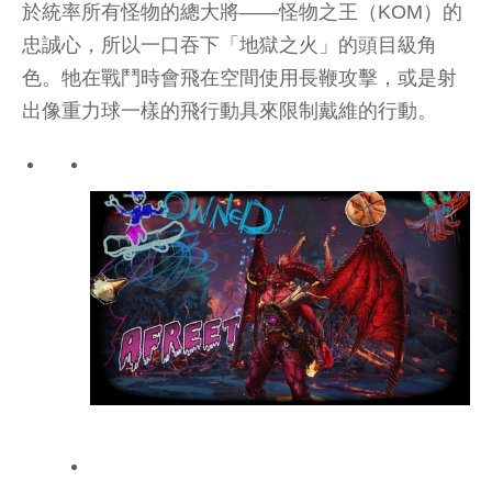
於統率所有怪物的總大將——怪物之王（KOM）的
忠誠心，所以一口吞下「地獄之火」的頭目級角
色。牠在戰鬥時會飛在空間使用長鞭攻擊，或是射
出像重力球一樣的飛行動具來限制戴維的行動。