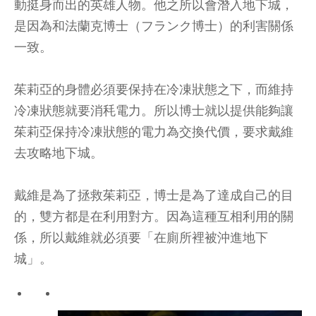
動挺身而出的英雄人物。他之所以會潛入地下城，
是因為和法蘭克博士（フランク博士）的利害關係
一致。
茱莉亞的身體必須要保持在冷凍狀態之下，而維持
冷凍狀態就要消秏電力。所以博士就以提供能夠讓
茱莉亞保持冷凍狀態的電力為交換代價，要求戴維
去攻略地下城。
戴維是為了拯救茱莉亞，博士是為了達成自己的目
的，雙方都是在利用對方。因為這種互相利用的關
係，所以戴維就必須要「在廁所裡被沖進地下
城」。