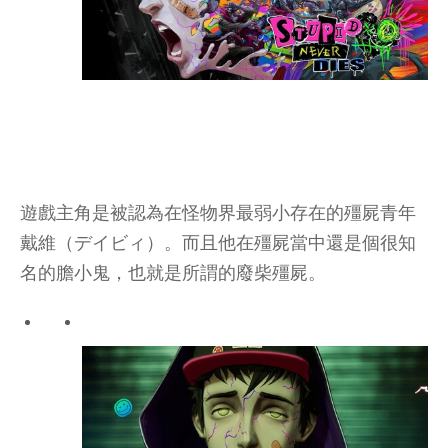
遊戲主角是被認為在怪物界最弱小存在的殭屍青年
戴維（デイビィ）。而且他在殭屍當中還是個很知
名的膽小鬼，也就是所謂的廢柴殭屍。