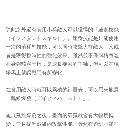
除此之外還有食用小兵敵人可以獲得的「速食技能
（インスタントスキル）」。速食技能是只能使用
一次的消秏型技能，可以同時攻擊大群敵人，又或
者是獲得暫時性的強化效果。雖然並不像風格吞噬
和身體駭客一樣，是成長要素的主軸，但可以在現
場馬上就讓戰鬥有所變化。
在食用敵人時就可以累積的計量表，可以用來施展
「戴維爆發（デイビィバースト）」。
施展戴維爆發之後，畫面的氣氛就會有大幅度轉
變，並且提升戴維的攻擊性能。雖然在遊玩示範中