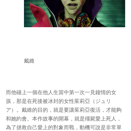
戴維
而他碰上一個在他人生當中第一次一見鐘情的女
孩，那是在死後被冰封的女性茱莉亞（ジュリ
ア）。戴維的目的，就是要讓茱莉亞復活，才能夠
和她約會。本作故事的開幕，就是殭屍愛上死人，
為了拯救自己愛上的對象而戰，動機可說是非常單