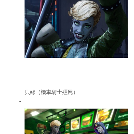
貝絲（機車騎士殭屍）