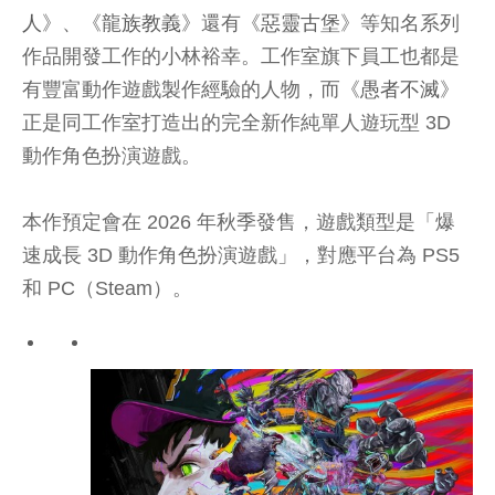
人
》、《
龍族教義
》還有《
惡靈古堡
》等知名系列
作品開發工作的小林裕幸。工作室旗下員工也都是
有豐富動作遊戲製作經驗的人物，而《
愚者不滅
》
正是同工作室打造出的完全新作純單人遊玩型 3D
動作角色扮演遊戲。
本作預定會在 2026 年秋季發售，遊戲類型是「爆
速成長 3D 動作角色扮演遊戲」，對應平台為 PS5
和 PC（Steam）。