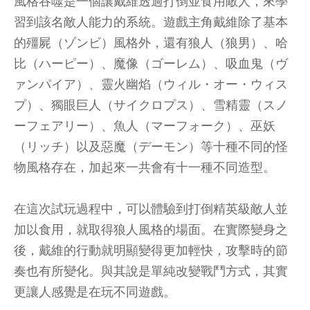
風格吞噬是一個讓戴維透過打倒並食用敵人，來學
習到該名敵人能力的系統。遊戲主角戴維除了基本
的殭屍（ゾンビ）風格外，還有狼人（狼男）、哈
比（ハーピー）、魔像（ゴーレム）、吸血鬼（ヴ
ァンパイア）、靈火幽焰（ウィル・オー・ウィス
プ）、獨眼巨人（サイクロプス）、雪精靈（スノ
ーフェアリー）、魚人（マーフォーク）、巫妖
（リッチ）以及惡魔（デーモン）等十種不同的怪
物風格存在，加起來一共會有十一種不同造型。
在這次試玩過程中，可以體驗到打倒精英級敵人並
加以食用，就取得狼人風格的場面。在實際變身之
後，戴維的行動就明顯變得更加輕快，攻擊時的節
奏也有所變化。與其說是單純改變戰鬥方式，其實
更讓人感覺是在玩不同遊戲。