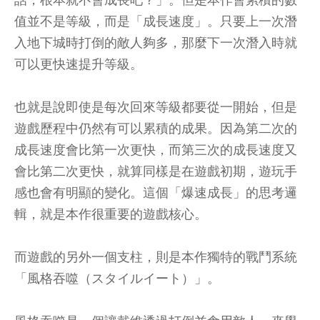
話，根本就不會成長吧？」。但是本作會累積的數
值並不是等級，而是「成長速度」。只要上一次潛
入地下城時打倒的敵人夠多，那麼下一次潛入時就
可以更快速提升等級。
也就是說即使是每次回來等級都要從一開始，但是
遊戲歷程中仍然有可以累積的成果。因為第二次的
成長速度會比第一次更快，而第三次的成長速度又
會比第二次更快，就算同樣是在遊戲初期，遊玩手
感也會有明顯的變化。這個「爆速成長」的思考邏
輯，就是本作很重要的遊戲核心。
而遊戲的另外一個支柱，則是本作獨特的戰鬥系統
「風格吞噬（スタイルイート）」。