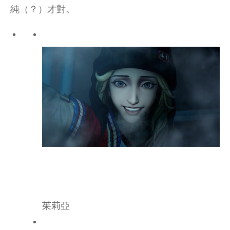
純（？）才對。
茱莉亞