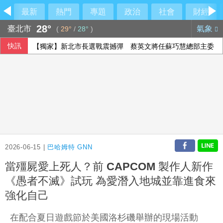
最新
熱門
專題
政治
社會
財經
28°
臺北市
氣象
(
29°
/
28°
)
快訊
【獨家】新北市長選戰震撼彈 蔡英文將任蘇巧慧總部主委
2026-06-15 |
巴哈姆特 GNN
當殭屍愛上死人？前 CAPCOM 製作人新作
《愚者不滅》試玩 為愛潛入地城並靠進食來
強化自己
在配合夏日遊戲節於美國洛杉磯舉辦的現場活動