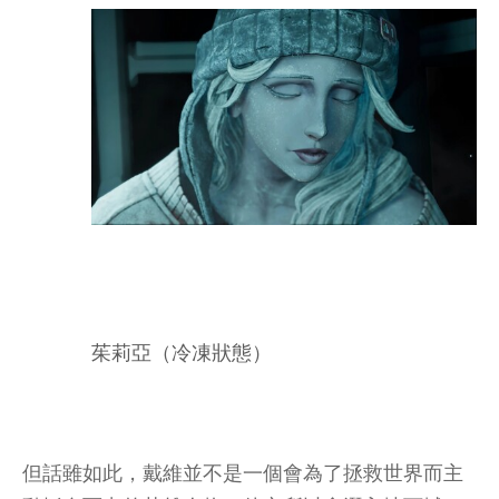
茱莉亞（冷凍狀態）
但話雖如此，戴維並不是一個會為了拯救世界而主