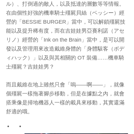
ル）、打倒過的敵人，以及抵達的層數等等情報。
在由個性好強的機車騎士殭屍貝絲（ベッシー）經
營的「BESSIE BURGER」當中，可以解鎖殭屍技
能以及提升稀有度，而在吉娃娃男亞賽利諾（アセ
リノ）經營的「Ink on the Brain」當中，是可以開
發以及管理用來改造戴維身體的「身體駭客（ボデ
ィハック）」以及與其相關的 OT 裝備……機車騎
士殭屍？吉娃娃男？
而且戴維在地上雖然只會「嗚——啊——」，就像
個殭屍一樣拖著腳步移動，但是在據點之內，就會
搭乘像是掃地機器人一樣的載具來移動，其實還滿
舒適的哦。