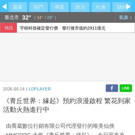
最新
熱門
專題
政治
社會
財經
32°
臺北市
氣象
(
34°
/
28°
)
快訊
宇樹科技確定發行價 發行後市值約2911億元
盧秀燕反酸賴清德：關心我勝過關心食安
國民黨推AI發言人！「鄭小文」首亮相
李灝宇替補2打數未敲安 拚MLB台將單季最多安卡關
2026-05-14 |
LDPLAYER
《青丘世界：緣起》預約浪漫啟程 繁花到家
活動火熱進行中
由喬葳數位行銷有限公司代理發行的唯美仙俠