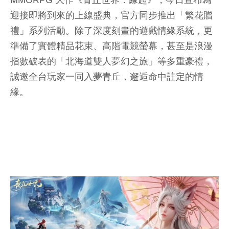
MMORPG 大作《青丘世界：緣起》，今日宣布為
迎接即將到來的上線盛典，官方同步推出「繁花贈
禮」系列活動。除了深度刻畫的遊戲情緣系統，更
準備了實體精品花束、高階電競螢幕，甚至是浪漫
指數破表的「北海道雙人夢幻之旅」等多重豪禮，
誠邀全台玩家一同入夢青丘，邂逅命中註定的情
緣。