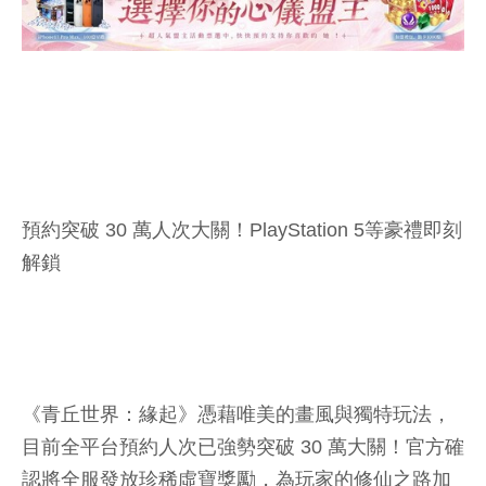
預約突破 30 萬人次大關！PlayStation 5等豪禮即刻
解鎖
《青丘世界：緣起》憑藉唯美的畫風與獨特玩法，
目前全平台預約人次已強勢突破 30 萬大關！官方確
認將全服發放珍稀虛寶獎勵，為玩家的修仙之路加