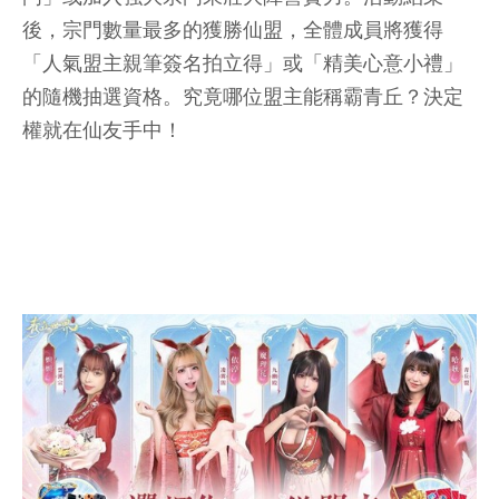
後，宗門數量最多的獲勝仙盟，全體成員將獲得
「人氣盟主親筆簽名拍立得」或「精美心意小禮」
的隨機抽選資格。究竟哪位盟主能稱霸青丘？決定
權就在仙友手中！