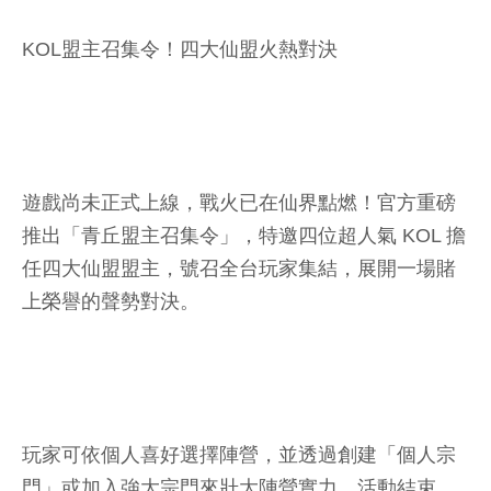
KOL盟主召集令！四大仙盟火熱對決
遊戲尚未正式上線，戰火已在仙界點燃！官方重磅
推出「青丘盟主召集令」，特邀四位超人氣 KOL 擔
任四大仙盟盟主，號召全台玩家集結，展開一場賭
上榮譽的聲勢對決。
玩家可依個人喜好選擇陣營，並透過創建「個人宗
門」或加入強大宗門來壯大陣營實力。活動結束