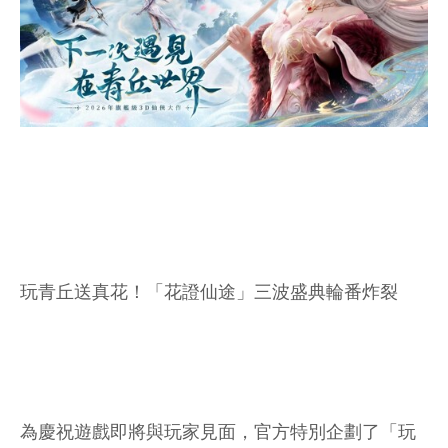
玩青丘送真花！「花證仙途」三波盛典輪番炸裂
為慶祝遊戲即將與玩家見面，官方特別企劃了「玩