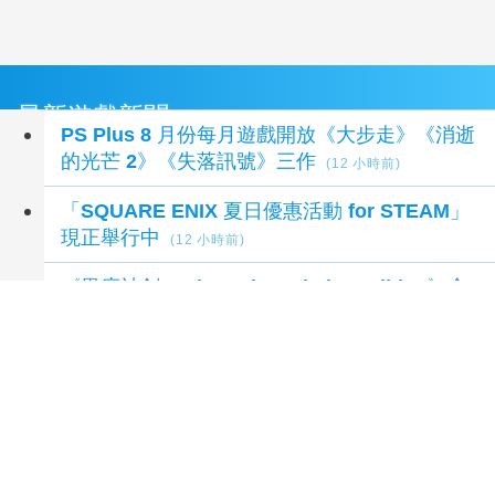
最新遊戲新聞
PS Plus 8 月份每月遊戲開放《大步走》《消逝
的光芒 2》《失落訊號》三作
(12 小時前)
「SQUARE ENIX 夏日優惠活動 for STEAM」
現正舉行中
(12 小時前)
《異度神劍 2 Nintendo Switch 2 Edition》盒
裝版預定於 10 月 1 日發售
(12 小時前)
《Virtual Boy – Nintendo Classics》增設
「畫面顏色更改功能」
(12 小時前)
《俄羅斯方塊 99》TETRIS 王者盃「斯普拉遁
塗擊隊合作祭！」即將舉辦
(12 小時前)