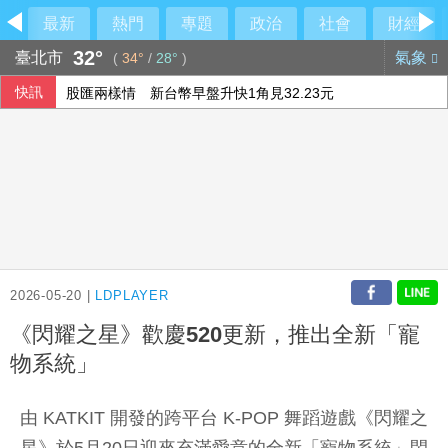
最新
熱門
專題
政治
社會
財經
32°
臺北市
氣象
(
34°
/
28°
)
快訊
股匯兩樣情 新台幣早盤升快1角見32.23元
侯友宜交棒一尊關公給李四川 背後故事曝光
Meta首推程式代理工具Muse Code 主打價格優勢
FBI與中俄合作打擊跨國犯罪 美反情報圈憂國安隱患
2026-05-20 |
LDPLAYER
《閃耀之星》歡慶520更新，推出全新「寵
物系統」
由 KATKIT 開發的跨平台 K-POP 舞蹈遊戲《閃耀之