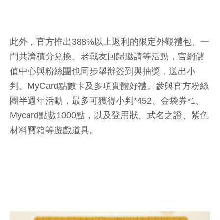
此外，官方推出388%以上返利的限定外觀禮包、一
門共濟積分兌換、老戰友回歸邀請等活動，官網儲
值中心與粉絲團也同步舉辦簽到與抽獎，送出小
判、MyCard點數卡及多項實體好禮。參與官方粉絲
團半週年活動，最多可獲得小判*452、金袋券*1、
Mycard點數1000點，以及登用狀、武名之證、紫色
材料寶箱等遊戲道具。