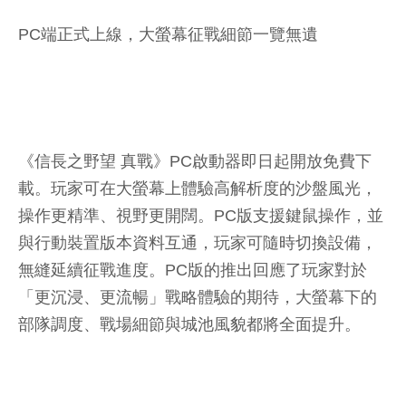
PC端正式上線，大螢幕征戰細節一覽無遺
《信長之野望 真戰》PC啟動器即日起開放免費下
載。玩家可在大螢幕上體驗高解析度的沙盤風光，
操作更精準、視野更開闊。PC版支援鍵鼠操作，並
與行動裝置版本資料互通，玩家可隨時切換設備，
無縫延續征戰進度。PC版的推出回應了玩家對於
「更沉浸、更流暢」戰略體驗的期待，大螢幕下的
部隊調度、戰場細節與城池風貌都將全面提升。