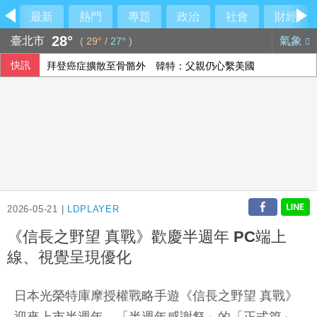
最新
熱門
專題
政治
社會
財經
28°
臺北市
氣象
(
29°
/
27°
)
快訊
拜登癌症擴散至骨骼外 韓特：父親仍心繫美國
加拿大卑詩省葡萄酒區野火蔓延 數千居民撤離
2026-05-21 |
LDPLAYER
《信長之野望 真戰》歡慶半週年 PC端上
線、視覺呈現優化
日本光榮特庫摩授權戰略手遊《信長之野望 真戰》