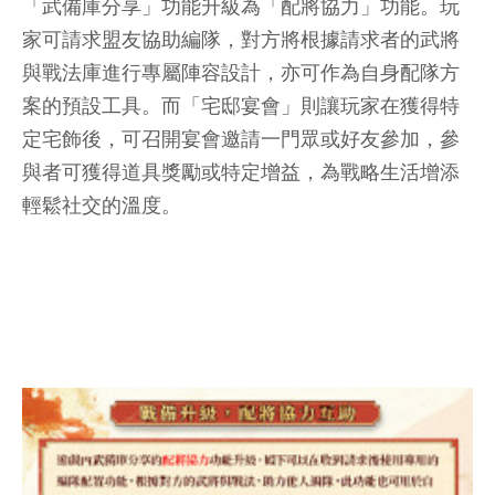
「武備庫分享」功能升級為「配將協力」功能。玩
家可請求盟友協助編隊，對方將根據請求者的武將
與戰法庫進行專屬陣容設計，亦可作為自身配隊方
案的預設工具。而「宅邸宴會」則讓玩家在獲得特
定宅飾後，可召開宴會邀請一門眾或好友參加，參
與者可獲得道具獎勵或特定增益，為戰略生活增添
輕鬆社交的溫度。