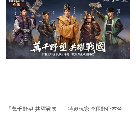
「萬千野望 共耀戰國」：特邀玩家詮釋野心本色