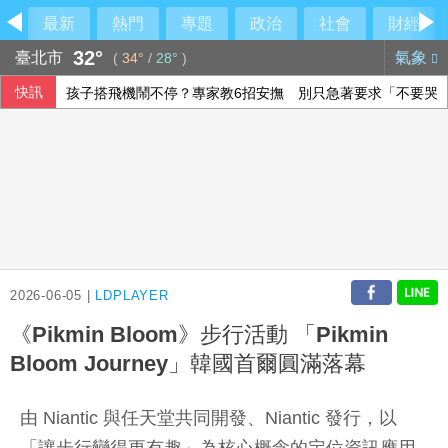
最新
熱門
專題
政治
社會
財經
32°
臺北市
氣象
(
34°
/
28°
)
快訊
王品上半年每股賺9.86元 Q2獲利創新高
俄羅斯柏林文化機構疑涉情報活動 德國檢討存廢
沙烏地憂心遭雙向攻擊 指伊朗唆使兩武裝團體行動
孩子搭飛機鬧不停？專家教6招安撫 別只急著要求「不要哭
2026-06-05 |
LDPLAYER
《Pikmin Bloom》步行活動 「Pikmin
Bloom Journey」韓國首爾圓滿落幕
由 Niantic 與任天堂共同開發、Niantic 發行，以