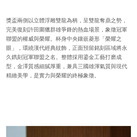
獎盃兩側以立體浮雕雙龍為柄，呈雙龍奪鼎之勢，
完美復刻許田圍獵群雄爭鋒的熱血場景，象徵冠軍
聯盟的權威與榮耀。杯身中央鑲嵌菱形「榮耀之
眼」，環繞漢代經典紋飾，正面預留銘刻區域將永
久鐫刻冠軍聯盟之名。整體採用鎏金工藝打磨成
型，金澤質感細膩厚重，兼具三國雄渾氣質與現代
精緻美學，是實力與榮耀的終極象徵。