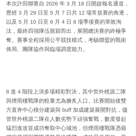
本次許田聯賽自 2026 年 3 月 18 日開啟報名通道，
歷經 3 月 29 日至 5 月 7 日共 12 場常規賽的角逐，
以及 5 月 10 日至 6 月 4 日 8 場季後賽的單敗淘
汰，最終四強隊伍脫穎而出，展開總決賽的終極爭
奪。賽事全程採用公平競技模式，考驗聯盟的戰術
佈局、團隊協作與臨場調度能力。
8 進 4 階段上演多場精彩對決，其中世外桃源二隊
與煙雨樓戰隊的較量尤為膾炙人口。比賽開始後雙
方直奔中心積分建築與 buff 加成建築展開對抗，儘
管世外桃源二隊在人數劣勢下頑強奮戰，數度發起
猛烈進攻並成功奪取中心城池，但煙雨樓戰隊憑藉