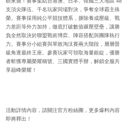
磅來襲！賽事集結台港澳、日本、韓國三大地區 48
支頂尖隊伍、千名玩家同場對決，爭奪全球霸主殊
榮。賽事採用純公平競技體系，摒除養成壓級、戰
力差距等外力加持，徹底打破數值碾壓壁壘，讓勝
負全然取決於聯盟戰術博弈、陣容搭配與團隊執行
力。賽事分小組賽與單敗淘汰賽兩大階段，層層晉
級角逐最終王座。參賽玩家可領取海量銀錠，優勝
者斬獲專屬榮耀稱號、三國實體手辦，解鎖全服共
享巔峰榮耀！
活動詳情內容，請關注官方粉絲團，更多爆料內容
即將釋出！