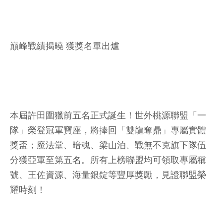
巔峰戰績揭曉 獲獎名單出爐
本屆許田圍獵前五名正式誕生！世外桃源聯盟「一
隊」榮登冠軍寶座，將捧回「雙龍奪鼎」專屬實體
獎盃；魔法堂、暗魂、梁山泊、戰無不克旗下隊伍
分獲亞軍至第五名。所有上榜聯盟均可領取專屬稱
號、王佐資源、海量銀錠等豐厚獎勵，見證聯盟榮
耀時刻！