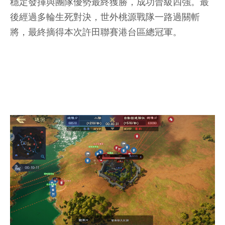
穩定發揮與團隊優勢最終獲勝，成功晉級四強。最
後經過多輪生死對決，世外桃源戰隊一路過關斬
將，最終摘得本次許田聯賽港台區總冠軍。