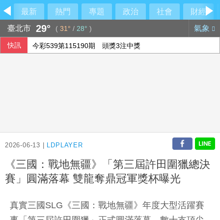
最新
熱門
專題
政治
社會
財經
29°
臺北市
氣象
(
31°
/
28°
)
快訊
今彩539第115190期 頭獎3注中獎
設局詐騙慈濟10.6億 前彰化律師公會理事長陳昱瑄續押禁見
本國銀行上半年大賺3583億 年增2成寫同期新高
威力彩第115063期 頭獎槓龜
2026-06-13 |
LDPLAYER
《三國：戰地無疆》「第三屆許田圍獵總決
賽」圓滿落幕 雙龍奪鼎冠軍獎杯曝光
真實三國SLG《三國：戰地無疆》年度大型活躍賽