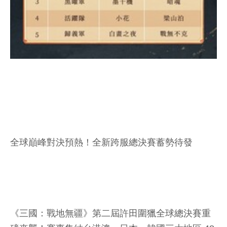
全球巔峰對決預熱！全新跨服總決賽蓄勢待發
《三國：戰地無疆》第二屆許田圍獵全球總決賽重