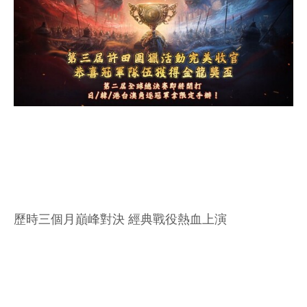
歷時三個月巔峰對決 經典戰役熱血上演