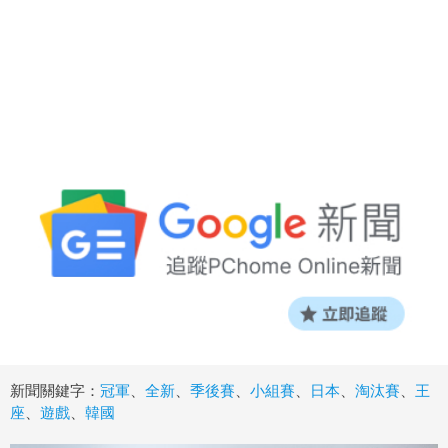
新聞關鍵字：
冠軍
、
全新
、
季後賽
、
小組賽
、
日本
、
淘汰賽
、
王
座
、
遊戲
、
韓國