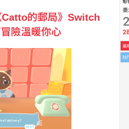
彰化
臺
tto的郵局》Switch
與俄烏戰爭 俄羅斯駁斥
2
篇冒險溫暖你心
2
 本季首闖超級賽男雙8強
最
熱