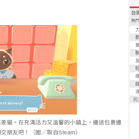
郵差貓。在充滿活力又溫馨的小鎮上，邊送包裹邊
交朋友吧！（圖／取自Steam）