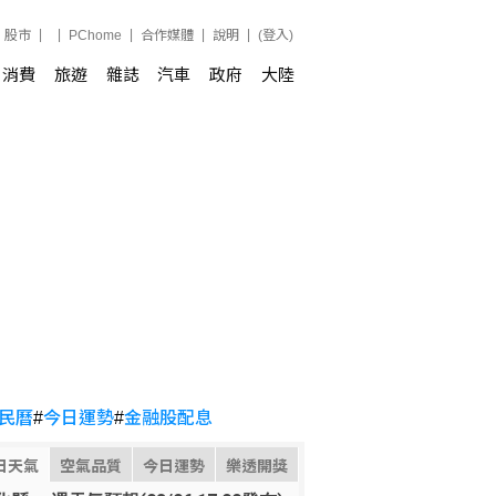
股市
PChome
合作媒體
說明
(登入)
消費
旅遊
雜誌
汽車
政府
大陸
民曆
#
今日運勢
#
金融股配息
日天氣
空氣品質
今日運勢
樂透開獎