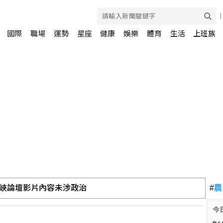
國際
職場
運勢
星座
健康
娛樂
體育
生活
上班族
峽論壇影片內容未涉政治
#
農
今
幣連2升創逾半個月新高