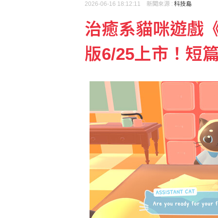
2026-06-16 18:12:11 新聞來源 :
科技島
治癒系貓咪遊戲《Ca
遭控招募哥倫比亞傭兵參
版6/25上市！短
韓國羽球賽黃睿璿何志偉