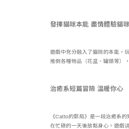
發揮貓咪本能 盡情體驗貓
遊戲中充分融入了貓咪的本能，
推倒各種物品（花盆、罐頭等）
治癒系短篇冒險 溫暖你心
《Catto的郵局》是一段治癒
在忙碌的一天後放鬆身心。遊戲讲述