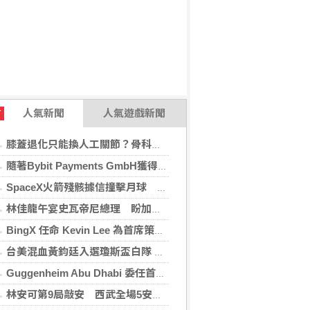
人氣新聞
人氣遊戲新聞
T
膝蓋退化只能換人工關節？骨科醫師解析「退化性關節炎」治療評估
隨著Bybit Payments GmbH獲得電子貨幣機構牌照，Bybit.eu進一步拓展其在歐洲的業務布局
SpaceX火箭殘骸據信撞擊月球 無即時畫面暫難確認
林佳龍午宴史瓦帝尼總理 盼加強各領域雙邊合作
BingX 任命 Kevin Lee 為首席策略長，加速推進多資產、以用戶為核心的發展願景
台美混血黃鈞廷入選瓊斯盃白隊 榮幸披台灣戰袍
Guggenheim Abu Dhabi 委任首任館長
林安可第9局敲安 西武全場5安遭羅德完封