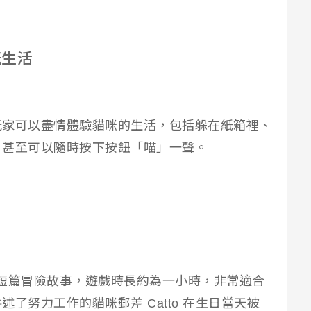
咪生活
玩家可以盡情體驗貓咪的生活，包括躲在紙箱裡、
，甚至可以隨時按下按鈕「喵」一聲。
系的短篇冒險故事，遊戲時長約為一小時，非常適合
了努力工作的貓咪郵差 Catto 在生日當天被