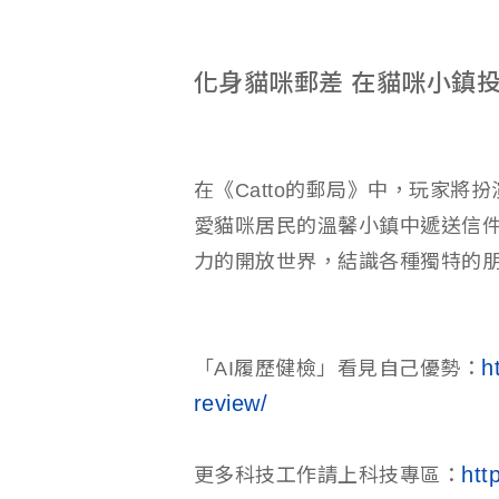
化身貓咪郵差 在貓咪小鎮
在《Catto的郵局》中，玩家將
愛貓咪居民的溫馨小鎮中遞送信
力的開放世界，結識各種獨特的
h
「AI履歷健檢」看見自己優勢：
review/
htt
更多科技工作請上科技專區：