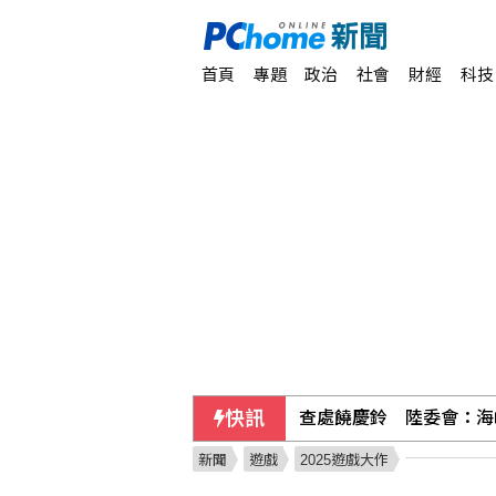
首頁
專題
政治
社會
財經
科技
快訊
查處饒慶鈴 陸委會：海
新聞
遊戲
2025遊戲大作
外資匯入浪潮延續 新台