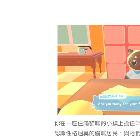
你在一座住滿貓咪的小鎮上擔任
認識性格迥異的貓咪居民，與牠們