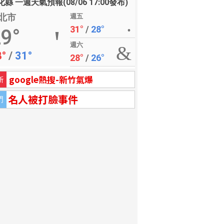
縣 一週天氣預報(08/06 17:00發布)
北市
週五
31°
/
28°
9°
週六
8°
/
31°
28°
/
26°
google熱搜-新竹氣爆
新
名人被打臉事件
門