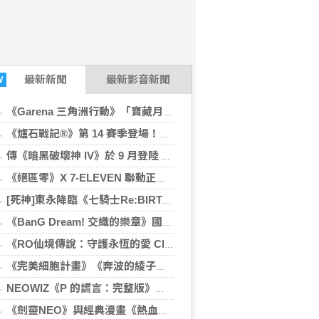
最新
新聞
最新影音新聞
W
《Garena 三角洲行動》「寶藏月」正式啟動！
《爐石戰記®》第 14 賽季登場！花費金幣解鎖手下特殊技能
傳《暗黑破壞神 IV》於 9 月登陸 Switch 2！預計 Gamescom 2026 正式公開
《絕區零》X 7-ELEVEN 聯動正式開跑！主題門市、實體周邊登場
[死神]東永降臨《七騎士Re:BIRTH》 同步推出各種夏日活動
《BanG Dream! 交織的樂章》國際服封閉測試正式開跑
《RO仙境傳說：守護永恆的愛 Classic》x《槍彈辯駁》 聯動合作正式開跑！
《完美細胞計畫》《奔波的綾子小姐》等新舊作下殺７８折！
NEOWIZ《P 的謊言：完整版》正式登上 Nintendo Switch 2 收錄遊戲本篇與 DLC《P 的謊言：序曲》
《劍靈NEO》與經典漫畫《熱血江湖》聯名合作公開