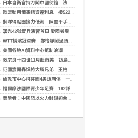
日本自衛官持刀闖中國使館 法庭上稱促中國改變外交
歐盟動用俄凍結資產利息 撥522億元援助烏克蘭
獅隊得點圈接力低潮 陳聖平手感冷到結霜
漢光42號實兵演習首日 愛國者飛彈車高雄罕見現蹤
WTT橫濱冠軍賽 鄭怡靜闖過頭關晉女單16強
美國各地AI資料中心抵制浪潮 川普指控北京煽動
教宗良十四世11月赴南美 訪烏拉圭、阿根廷和秘魯
范國宸開轟悍將大勝兄弟 王柏融再見安雄鷹擒猿
倫敦市中心柯芬園4男遭刺傷 一女涉持械攻擊被捕
福爾摩沙國際青少年足賽 192隊參賽規模創新高
美學者：中國恐以火力封鎖迫台屈服 降低國際介入可能