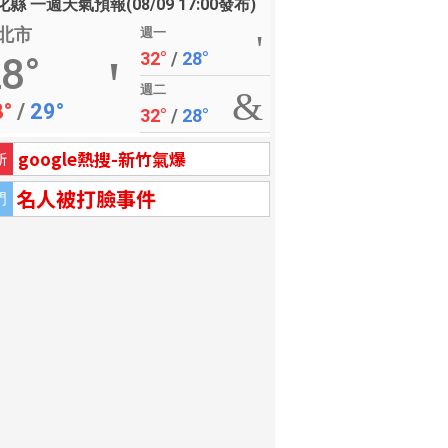
縣 一週天氣預報(08/09 17:00發布)
北市
週一
32°
/
28°
8°
週二
8°
/
29°
32°
/
28°
google熱搜-新竹氣爆
新
名人被打臉事件
門