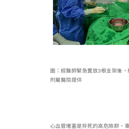
圖：經醫師緊急置放3根支架後，
附屬醫院提供
心血管堵塞是猝死的高危險群，事