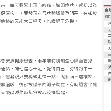
月來，每天頻繁出現心絞痛、胸悶症狀，起初以為
排健康檢查，竟發現右冠狀動脈嚴重阻塞，有如被
讓他終於又能大口呼吸，也緩解了危機。
都會安排健康檢查，兩年前特別加選心臟血管攝
分通暢，讓他信心十足，覺得自己「勇得跟牛一
始，他發現只要稍微走快一點、爬個兩三層樓梯，
現緊縮感，彷彿被隱形的繩子勒住，有時還會伴隨
每天凌晨睡覺時都會被心絞痛驚醒。