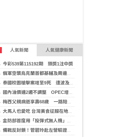
人氣新聞
人氣健康新聞
T
今彩539第115192期 頭獎1注中獎
俄軍空襲烏克蘭首都基輔及周邊區域 造成4人喪命
泰國校園槍擊案增至9死 遭波及12歲女童不治
國內油價連2週不調整 OPEC增產國際油價跌
梅西父親病逝享壽68歲 一路陪伴兒子闖蕩足壇
大馬人也愛吃 台灣美食征服在地味蕾
金防部首度用「投彈式無人機」火力圍剿敵軍
備戰反封鎖！管碧玲赴左營驗證海巡平戰轉換