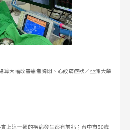
總算大幅改善患者胸悶、心絞痛症狀／亞洲大學
實上這一類的疾病發生都有前兆；台中市50歲