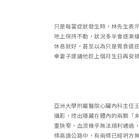
只是每當症狀發生時，林先生表
地上保持不動，狀況多半會逐漸
休息就好，甚至以為只是胃食道
幸妻子建議他趁上個月生日再安
亞洲大學附屬醫院心臟內科主任
攝影，挖出隱藏在體內的兩顆「
重狹窄，血流幾乎無法順利通過，
條高速公路中，有兩條已經坍方