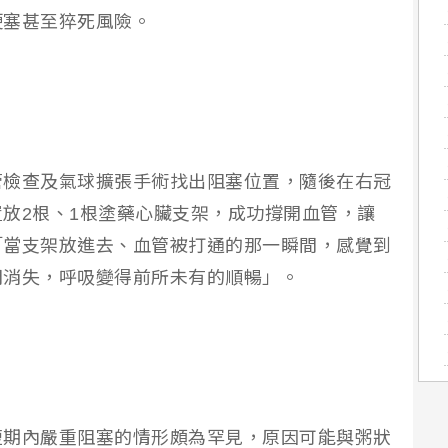
梗塞甚至猝死風險。
管檢查及氣球擴張手術找出阻塞位置，隨後在右冠
放2根、1根塗藥心臟支架，成功撐開血管，讓
「當支架放進去、血管被打通的那一瞬間，感覺到
間消失，呼吸變得前所未有的順暢」。
短期內嚴重阻塞的情形頗為罕見，原因可能與粥狀