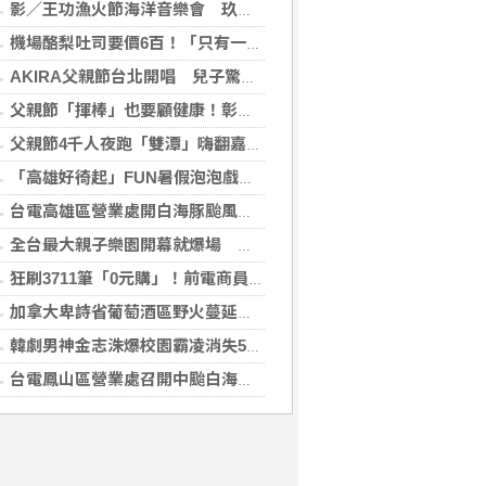
影／王功漁火節海洋音樂會 玖壹壹壓軸、煙火嗨翻王功漁港
機場酪梨吐司要價6百！「只有一片麵包」旅客傻眼 專家揭高價背後原因
AKIRA父親節台北開唱 兒子驚喜獻聲「爸爸I Love You」
父親節「揮棒」也要顧健康！彰基現身原民壘球賽
父親節4千人夜跑「雙潭」嗨翻嘉義 黃敏惠鳴槍：運動打造幸福城市
「高雄好徛起」FUN暑假泡泡戲水樂園開張囉
台電高雄區營業處開白海豚颱風災害整備會議
全台最大親子樂園開幕就爆場 首日3萬人湧入、輕軌人次暴增20倍
狂刷3711筆「0元購」！前電商員工鑽漏洞 家中倉庫塞滿1143件家電
加拿大卑詩省葡萄酒區野火蔓延 數千居民撤離
韓劇男神金志洙爆校園霸凌消失5年 轉戰菲律賓近況曝光
台電鳳山區營業處召開中颱白海豚整備會議