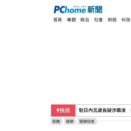
首頁
專題
政治
社會
財經
科技
快訊
駐日內瓦處長疑涉霸凌 
新聞
健康
健康檢查
台糖：下半年停購外購粗