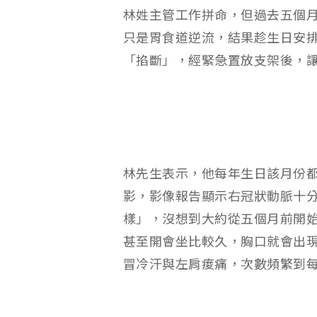
林姓主管工作拼命，但過去五個
只是胃食道逆流，結果趁生日安
「掐斷」，經緊急置放支架後，
林先生表示，他每年生日該月份
影，影像報告顯示右冠狀動脈十
樣」，沒想到大約從五個月前開
甚至開會坐比較久，胸口就會出
冒冷汗與左肩痠痛，次數頻繁到