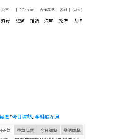
股市
PChome
合作媒體
說明
(登入)
消費
旅遊
雜誌
汽車
政府
大陸
民曆
#
今日運勢
#
金融股配息
日天氣
空氣品質
今日運勢
樂透開獎