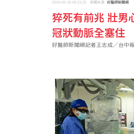
2026-05-20 09:23:25 新聞來源 :
好醫師新聞網
猝死有前兆 壯男
新加坡慶獨立61週年 
冠狀動脈全塞住
路透民調：6成美國人支
好醫師新聞網記者王志成／台中