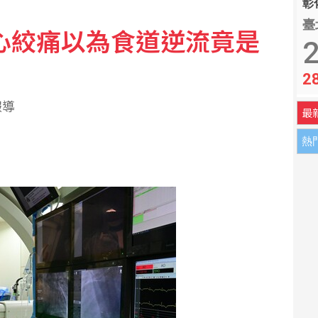
彰化
臺
心絞痛以為食道逆流竟是
萬人齊聚體育場強調國家敘事
2
2
持加強監管社群媒體公司
報導
最
熱