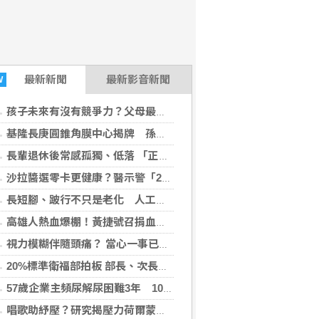
最新
新聞
最新影音新聞
W
孩子未來有沒有競爭力？父母最該做的是這件事
基隆長庚圓錐角膜中心揭牌 孫啟欽與跨科團隊建立東北角青壯年角膜疾病跨科照護機制
長輩退休後常感孤獨、低落 「正念社會處方箋」找回生活樂趣
沙拉醬選零卡更健康？醫示警「2成分」恐傷腸道菌相 小心糖尿病
長短腳、跛行不只是老化 人工髖關節手術評估助降臥床風險
高雄人熱血爆棚！黃捷號召捐血救血荒 賴瑞隆：不用披風也能當英雄
視力模糊伴隨頭痛？ 當心一事已引爆「青光眼」
20%標準衛福部拍板 部長、次長都說會負責
57歲企業主頻尿解尿困難3年 10分鐘攝護腺拉提手術改善
唱歌助紓壓？研究揭壓力荷爾蒙降 推測對免疫功能、大腦健康有潛在益處