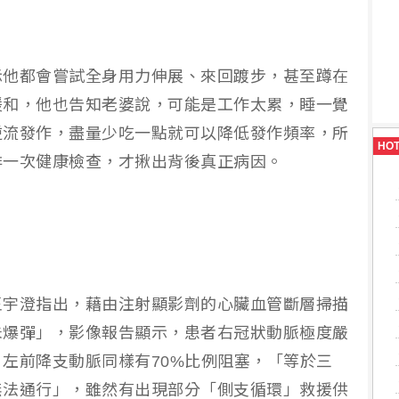
示他都會嘗試全身用力伸展、來回踱步，甚至蹲在
緩和，他也告知老婆說，可能是工作太累，睡一覺
逆流發作，盡量少吃一點就可以降低發作頻率，所
HO
排一次健康檢查，才揪出背後真正病因。
王宇澄指出，藉由注射顯影劑的心臟血管斷層掃描
未爆彈」，影像報告顯示，患者右冠狀動脈極度嚴
左前降支動脈同樣有70%比例阻塞，「等於三
無法通行」，雖然有出現部分「側支循環」救援供