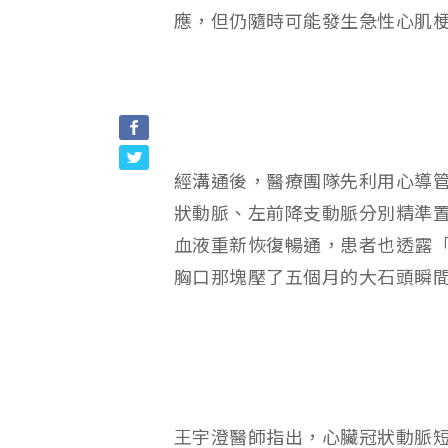
應，但仍隨時可能發生急性心肌
經溝通後，醫療團隊先利用心導
狀動脈、左前降支動脈分別精準置
血液重新恢復暢通，患者也透露
胸口那塊壓了五個月的大石頭瞬
王宇澄醫師指出，心臟冠狀動脈