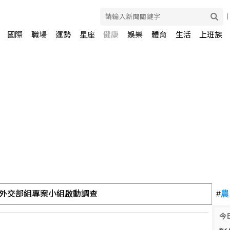
國際
職場
運勢
星座
健康
娛樂
體育
生活
上班族
外交部組專案小組啟動調查
#
農
今
油 自主進口黃豆產製成品油