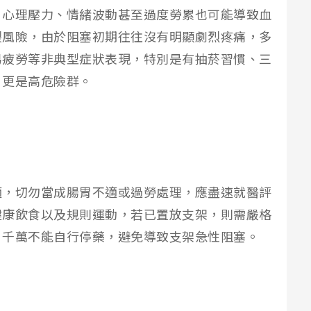
，心理壓力、情緒波動甚至過度勞累也可能導致血
裂風險，由於阻塞初期往往沒有明顯劇烈疼痛，多
易疲勞等非典型症狀表現，特別是有抽菸習慣、三
，更是高危險群。
適，切勿當成腸胃不適或過勞處理，應盡速就醫評
健康飲食以及規則運動，若已置放支架，則需嚴格
，千萬不能自行停藥，避免導致支架急性阻塞。