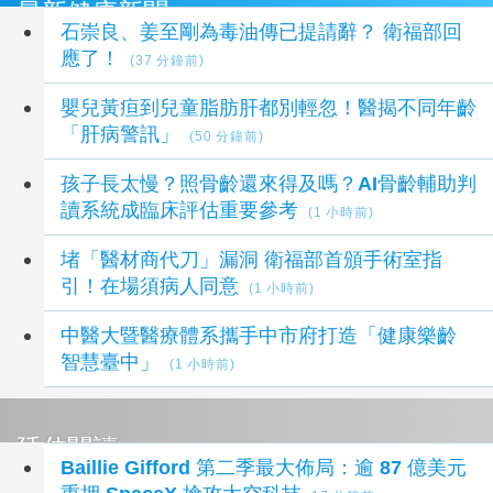
最新健康新聞
石崇良、姜至剛為毒油傳已提請辭？ 衛福部回
應了！
(37 分鐘前)
嬰兒黃疸到兒童脂肪肝都別輕忽！醫揭不同年齡
「肝病警訊」
(50 分鐘前)
孩子長太慢？照骨齡還來得及嗎？AI骨齡輔助判
讀系統成臨床評估重要參考
(1 小時前)
堵「醫材商代刀」漏洞 衛福部首頒手術室指
引！在場須病人同意
(1 小時前)
中醫大暨醫療體系攜手中市府打造「健康樂齡
智慧臺中」
(1 小時前)
延伸閱讀
Baillie Gifford 第二季最大佈局：逾 87 億美元