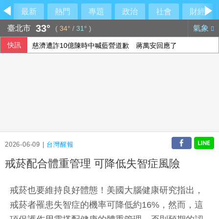
最新
熱門
專題
政治
社會
財經
33°
臺北市
氣象
(
34°
/
31°
)
快訊
慈濟遭詐10億陳時中喊藍營道歉 蔣萬安回應了
高齡健康產業博覽會 全民署打造主題館邀同樂
內政部向憲法法庭遞狀 聲請解散統促黨
陳昱瑄詐慈濟10.6億遭爆曾任「中市府顧問」 官方回應：是
2026-06-09 |
台灣醒報
戒菸配合體重管理 可降低失智症風險
戒菸也要維持良好體態！美國大腦健康研究指出，
戒菸者罹患失智症的機率可降低約16%，然而，這