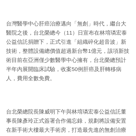
台灣醫學中心肝癌治療邁向「無創」時代，繼台大
醫院之後，台北榮總今（11）日宣布在林堉璘宏泰
公益信託捐贈下，正式引進「組織碎化超音波」新
技術，整體設備總價值超過新台幣1億元，該項新技
術目前在亞洲僅少數醫學中心擁有，台北榮總預計
半年內展開臨床試驗，收案50例肝癌及肝轉移病
人，費用全數免費。
台北榮總院長陳威明下午與林堉璘宏泰公益信託董
事長陳彥玲正式簽署合作備忘錄，規劃將設備安置
在新手術大樓最大手術房，打造最先進的無創治療