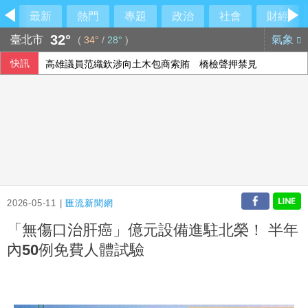
最新
熱門
專題
政治
社會
財經
32°
臺北市
氣象
(
34°
/
28°
)
快訊
高雄議員范織欽涉向土木包商索賄 橋檢聲押禁見
115年度總預算案卡關 蔡其昌喊話趕快協商討論
川普與科技業關係惹議 AI代理失控後遭兩黨共同批評
李灝宇替補2打數未敲安 拚MLB台將單季最多安卡關
2026-05-11 |
匯流新聞網
「無傷口治肝癌」億元設備進駐北榮！ 半年
內50例免費人體試驗