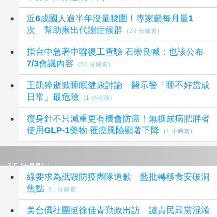
近6成國人逾半年沒量腰圍！專家籲每月量1
次 幫助揪出代謝症候群
(29 分鐘前)
指台中急著中聯復工查驗 石崇良喊：也該公布
7/3會議內容
(50 分鐘前)
王凱猝逝掀睡眠健康討論 醫示警「睡不好當成
日常」最危險
(1 小時前)
瘦身針不只減重更有機會防癌！無糖尿病肥胖者
使用GLP-1藥物 罹癌風險顯著下降
(1 小時前)
延伸閱讀
綠要求為詆毀防疫團隊道歉 藍批轉移食安破洞
焦點
51 分鐘前
美台僑社團挺徐佳青勤政出訪 譴責民眾黨混淆