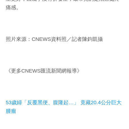
痛感。
照片來源：CNEWS資料照／記者陳鈞凱攝
《更多CNEWS匯流新聞網報導》
53歲婦「反覆黑便、腹隆起…」 竟藏20.4公分巨大
腫瘤