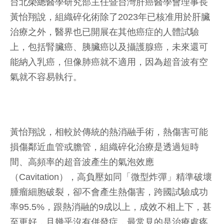
台北榮總醫學研究部主任暨台灣肝癌醫學會理事長
黃怡翔說，組織碎化術除了2023年已核准用於肝臟
治療之外，醫界也已開展在其他癌症的人體試驗
上，包括腎臟癌、胰臟癌以及攝護腺癌，未來還可
能納入乳癌，但像肺癌就不適用，因為超音波有空
氣就不容易執行。
黃怡翔說，相較於傳統的熱消融手術，熱傷害可能
損傷鄰近血管或膽管，組織碎化治療是透過短時
間、高頻率的超音波產生的氣泡效應
（Cavitation），高負壓如同「微型炸彈」精準破壞
腫瘤細胞破裂，卻不會產生熱傷害，跨國試驗成功
率95.5%，跟熱消融的9成以上，成效不相上下，甚
至更好，且幾乎沒有併發症，最常見的是治療處疼