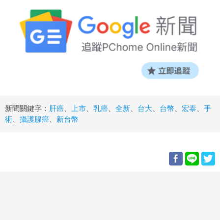
新聞關鍵字：
肝癌
、
上市
、
乳癌
、
全新
、
台大
、
台幣
、
宏泰
、
手
術
、
攝護腺癌
、
新台幣