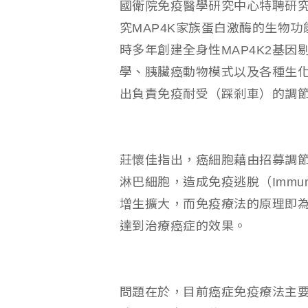
國衛院免疫醫學研究中心特聘研
究MAP4K家族蛋白激酶的生物功
時多年創建全身性MAP4K2基因
學、胰臟癌動物模式以及各種生化
出負責免疫耐受（踩剎車）的調節性
莊懷佳指出，癌細胞藉由招募調節
淋巴細胞，造成免疫逃脫（Immun
增生擴大，而免疫療法的原理即
達到治療癌症的效果。
問題在於，目前癌症免疫療法主要使