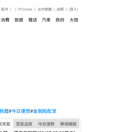
股市
PChome
合作媒體
說明
(登入)
消費
旅遊
雜誌
汽車
政府
大陸
民曆
#
今日運勢
#
金融股配息
日天氣
空氣品質
今日運勢
樂透開獎