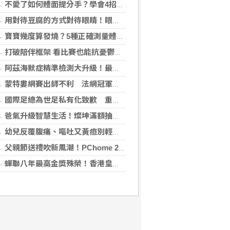
不愛了如何體面提分手？學會4招重新看待分手：道歉、挽留都沒必要
用對待豆腐的方式對待眼睛！眼科醫揭「4件事」絕不可以對眼睛做
寶寶幾度算發燒？5種正確測量體溫的方法：耳溫測量快、額溫快速便利
打破陪伴框架 看比賽也能抗憂鬱？日最新研究指出：觀看運動賽事 老年憂鬱症風險降低3成
阿茲海默症精準檢測大升級！最新血液生物標記檢測，不再只能靠「猜」
蒙特婁網賽出師不利 法網冠軍茲韋列夫輸荷蘭對手
國際足總為世足私有化致歉 重申力挺主席英凡提諾
爸氣升級智慧生活！燦坤滿額抽折疊旗艦機、台灣大 3C 豪禮最低 0 元帶回家
幼兒反覆腹痛、嘔吐又黃疸別輕忽 當心罹患罕見先天性膽管囊腫
父親節送禮吹新風潮！PChome 24h 購物揭男香 TOP5 與居家健身器材買氣翻倍
蟬聯八年最高金獎殊榮！香港皇玥推「五大亮點」中秋禮盒