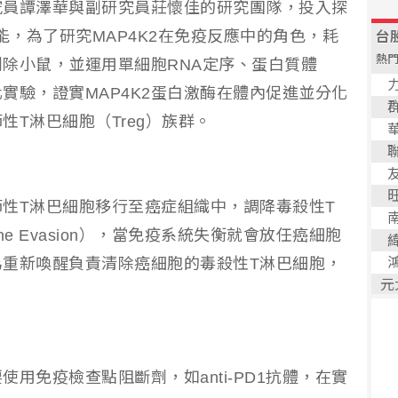
究員譚澤華與副研究員莊懷佳的研究團隊，投入探
能，為了研究MAP4K2在免疫反應中的角色，耗
剔除小鼠，並運用單細胞RNA定序、蛋白質體
實驗，證實MAP4K2蛋白激酶在體內促進並分化
T淋巴細胞（Treg）族群。
性T淋巴細胞移行至癌症組織中，調降毒殺性T
e Evasion），當免疫系統失衡就會放任癌細胞
為重新喚醒負責清除癌細胞的毒殺性T淋巴細胞，
用免疫檢查點阻斷劑，如anti-PD1抗體，在實