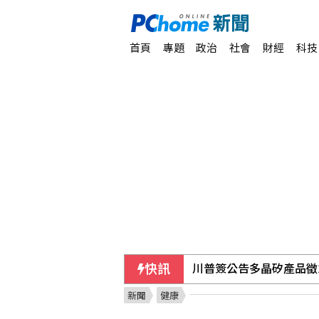
首頁
專題
政治
社會
財經
科技
川普簽公告多晶矽產品徵1
快訊
美禁止關鍵礦物廢料外流
新聞
健康