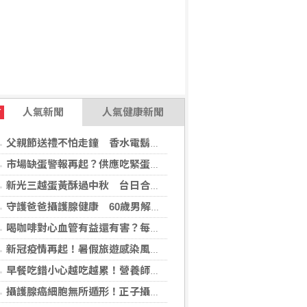
人氣新聞
人氣健康新聞
T
父親節送禮不怕走鐘 香水電鬍刀千年不敗
市場缺蛋警報再起？供應吃緊蛋價蠢蠢欲動
新光三越蛋黃酥過中秋 台日合作開發話題新品
守護爸爸攝護腺健康 60歲男解尿異常 靠PHI檢測及早揪出攝護腺癌
喝咖啡對心血管有益還有害？每日可以喝幾杯咖啡？美心臟協會一次解答
新冠疫情再起！暑假旅遊感染風險增 專家教你這樣做好防護
早餐吃錯小心越吃越累！營養師點名3大NG組合：根本「台式安眠藥」
攝護腺癌細胞無所遁形！正子攝影掃描揪出攝護腺癌，精準定位助早期治療