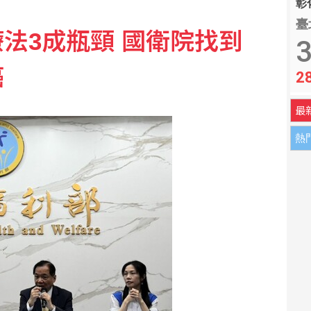
彰化
教6招安撫 別只急著要求「不要哭」
臺
法3成瓶頸 國衛院找到
3
峽？ 川普：可能很快有結果
癌
2
最
熱