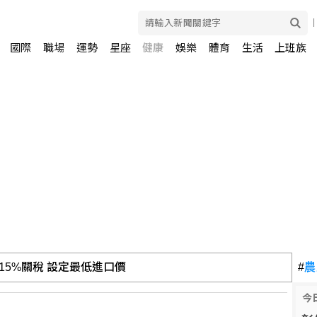
國際
職場
運勢
星座
健康
娛樂
體育
生活
上班族
5%關稅 設定最低進口價
#
農
 力拚回收產業與供應鏈自主
今