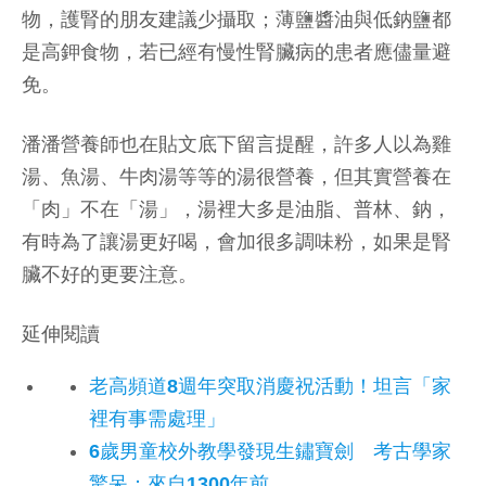
物，護腎的朋友建議少攝取；薄鹽醬油與低鈉鹽都
是高鉀食物，若已經有慢性腎臟病的患者應儘量避
免。
潘潘營養師也在貼文底下留言提醒，許多人以為雞
湯、魚湯、牛肉湯等等的湯很營養，但其實營養在
「肉」不在「湯」，湯裡大多是油脂、普林、鈉，
有時為了讓湯更好喝，會加很多調味粉，如果是腎
臟不好的更要注意。
延伸閱讀
老高頻道8週年突取消慶祝活動！坦言「家
裡有事需處理」
6歲男童校外教學發現生鏽寶劍 考古學家
驚呆：來自1300年前