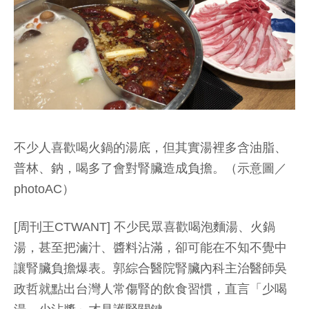
不少人喜歡喝火鍋的湯底，但其實湯裡多含油脂、
普林、鈉，喝多了會對腎臟造成負擔。（示意圖／
photoAC）
[周刊王CTWANT] 不少民眾喜歡喝泡麵湯、火鍋
湯，甚至把滷汁、醬料沾滿，卻可能在不知不覺中
讓腎臟負擔爆表。郭綜合醫院腎臟內科主治醫師吳
政哲就點出台灣人常傷腎的飲食習慣，直言「少喝