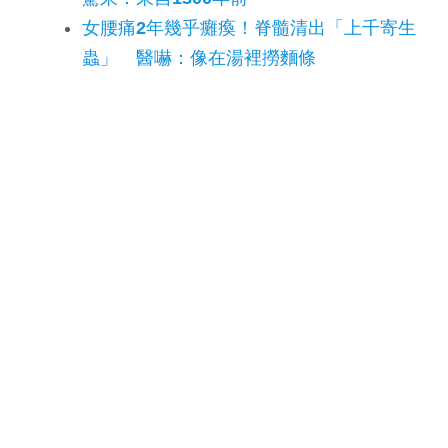
女腰痛2年幾乎癱瘓！脊髓清出「上千寄生
蟲」 醫嚇：像在湯裡撈麵條