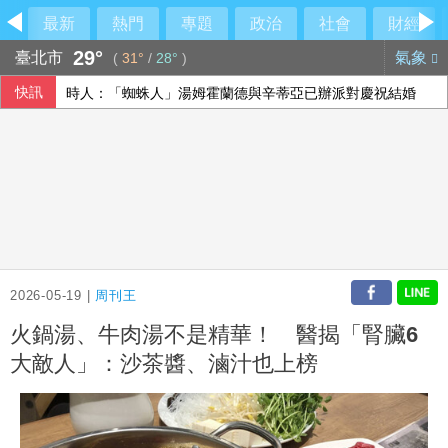
最新
熱門
專題
政治
社會
財經
29°
臺北市
氣象
(
31°
/
28°
)
快訊
時人：「蜘蛛人」湯姆霍蘭德與辛蒂亞已辦派對慶祝結婚
【中市長民調】江啟臣38.2%領先何欣純14.1% 各年齡層
香港宏福苑大火最終調查報告公布 菸頭引燃施工雜物
隊友罕見給援護 布雷克：告訴自己不要搞砸
2026-05-19 |
周刊王
火鍋湯、牛肉湯不是精華！ 醫揭「腎臟6
大敵人」：沙茶醬、滷汁也上榜