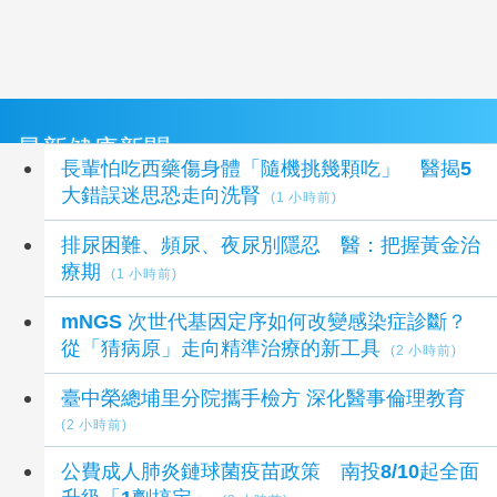
最新健康新聞
長輩怕吃西藥傷身體「隨機挑幾顆吃」 醫揭5
大錯誤迷思恐走向洗腎
(1 小時前)
排尿困難、頻尿、夜尿別隱忍 醫：把握黃金治
療期
(1 小時前)
mNGS 次世代基因定序如何改變感染症診斷？
從「猜病原」走向精準治療的新工具
(2 小時前)
臺中榮總埔里分院攜手檢方 深化醫事倫理教育
(2 小時前)
公費成人肺炎鏈球菌疫苗政策 南投8/10起全面