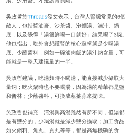
湯、少沾醬」才是護腎關鍵。
吳政哲於
Threads
發文表示，台灣人腎臟常見的6個
敵人，包括醬油膏、沙茶醬、泡麵湯、滷汁、鍋
底，以及覺得「湯很鮮喝一口就好」結果喝了3碗。
他也指出，吃外食想護腎的核心邏輯就是少喝湯
底、少蘸醬料，例如一碗滷肉飯的湯汁鈉含量，可
能就是一整天建議量的一半。
吳政哲建議，吃湯麵時不喝湯，能直接減少攝取大
量鈉；吃火鍋時也不要喝湯，因為湯的精華都是鹽
和普林；少蘸醬料，可換成蔥薑蒜來提味。
吳政哲也補充，清湯與高湯雖然有所不同，但湯都
是有鹽分的，少喝湯就是減少鹽分攝取；加工食品
如火鍋料、魚丸、貢丸等等，都是高無機磷的食