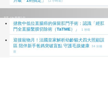
升級「1劑搞定」
(2 小時前)
延伸閱讀
拯救中低位直腸癌的保留肛門手術：認識「經肛
門全直腸繫膜切除術（TaTME）」
1 秒前
迎接寵物月！法國皇家解析幼齡貓犬四大照顧誤
區 陪伴新手爸媽突破盲點 守護毛孩健康
34 分鐘
前
串聯台加醫療創新能量 中山醫大打造智慧醫療
國際合作平台
44 分鐘前
長輩怕吃西藥傷身體「隨機挑幾顆吃」 醫揭5
大錯誤迷思恐走向洗腎
1 小時前
排尿困難、頻尿、夜尿別隱忍 醫：把握黃金治
療期
1 小時前