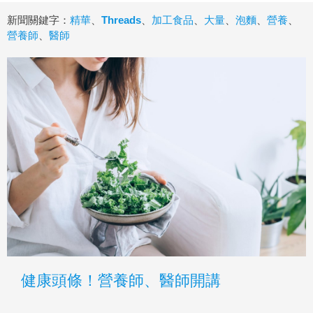
新聞關鍵字：
精華
、
Threads
、
加工食品
、
大量
、
泡麵
、
營養
、
營養師
、
醫師
健康頭條！營養師、醫師開講