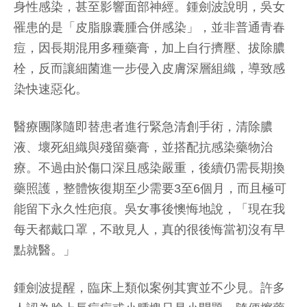
身性感染，甚至影響面部神經。鍾劍波說明，吳女
罹患的是「皮脂腺囊腫合併感染」，並非普通青春
痘，因長期混用多種藥膏，加上自行擠壓、拔除膿
栓，反而讓細菌進一步侵入皮膚深層組織，導致感
染快速惡化。
醫療團隊隨即替患者進行緊急清創手術，清除膿
液、壞死組織與殘留藥膏，並搭配抗感染藥物治
療。不過由於傷口深且感染嚴重，後續仍需長期換
藥照護，整體恢復期至少需要3至6個月，而且極可
能留下永久性疤痕。吳女事後懊悔地說，「現在我
每天都戴口罩，不敢見人，真的很後悔當初沒有早
點就醫。」
鍾劍波提醒，臨床上類似案例其實並不少見。許多