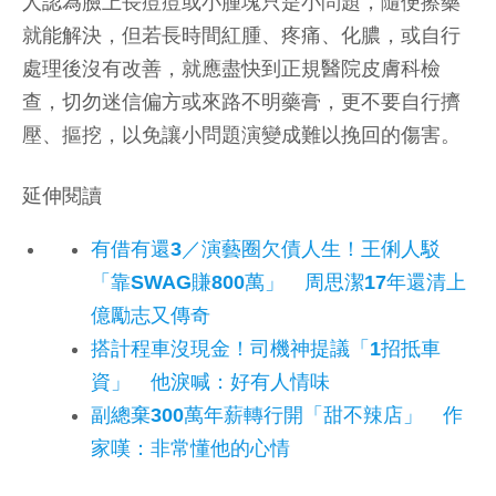
人認為臉上長痘痘或小腫塊只是小問題，隨便擦藥
就能解決，但若長時間紅腫、疼痛、化膿，或自行
處理後沒有改善，就應盡快到正規醫院皮膚科檢
查，切勿迷信偏方或來路不明藥膏，更不要自行擠
壓、摳挖，以免讓小問題演變成難以挽回的傷害。
延伸閱讀
有借有還3／演藝圈欠債人生！王俐人駁
「靠SWAG賺800萬」 周思潔17年還清上
億勵志又傳奇
搭計程車沒現金！司機神提議「1招抵車
資」 他淚喊：好有人情味
副總棄300萬年薪轉行開「甜不辣店」 作
家嘆：非常懂他的心情