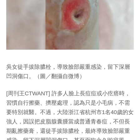
吳女徒手拔除膿栓，導致臉部嚴重感染，留下深層
凹洞傷口。（圖／翻攝自微博）
[周刊王CTWANT] 許多人臉上長痘痘或小疙瘩時，
習慣自行擦藥、擠壓處理，認為只是小毛病，不需
要特別就醫。不過，大陸浙江省杭州市1名40歲的女
強人，因誤把皮脂腺囊腫當成普通青春痘，不但長
期亂擦藥膏，還徒手拔除膿栓，最終導致臉部嚴重