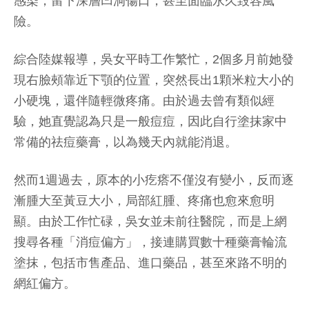
感染，留下深層凹洞傷口，甚至面臨永久毀容風
險。
綜合陸媒報導，吳女平時工作繁忙，2個多月前她發
現右臉頰靠近下顎的位置，突然長出1顆米粒大小的
小硬塊，還伴隨輕微疼痛。由於過去曾有類似經
驗，她直覺認為只是一般痘痘，因此自行塗抹家中
常備的祛痘藥膏，以為幾天內就能消退。
然而1週過去，原本的小疙瘩不僅沒有變小，反而逐
漸腫大至黃豆大小，局部紅腫、疼痛也愈來愈明
顯。由於工作忙碌，吳女並未前往醫院，而是上網
搜尋各種「消痘偏方」，接連購買數十種藥膏輪流
塗抹，包括市售產品、進口藥品，甚至來路不明的
網紅偏方。