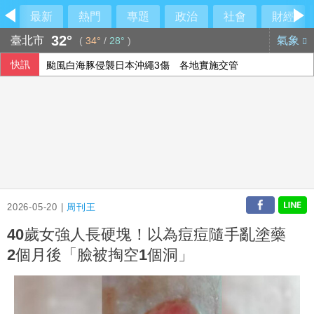
最新
熱門
專題
政治
社會
財經
32°
臺北市
氣象
(
34°
/
28°
)
快訊
颱風白海豚侵襲日本沖繩3傷 各地實施交管
高雄議員范織欽涉向土木包商索賄 橋檢聲押禁見
李灝宇替補2打數未敲安 拚MLB台將單季最多安卡關
國民黨推AI發言人！「鄭小文」首亮相
2026-05-20 |
周刊王
40歲女強人長硬塊！以為痘痘隨手亂塗藥
2個月後「臉被掏空1個洞」