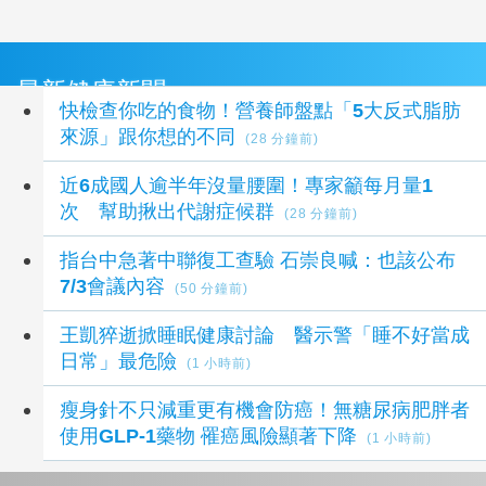
最新健康新聞
快檢查你吃的食物！營養師盤點「5大反式脂肪
來源」跟你想的不同
(28 分鐘前)
近6成國人逾半年沒量腰圍！專家籲每月量1
次 幫助揪出代謝症候群
(28 分鐘前)
指台中急著中聯復工查驗 石崇良喊：也該公布
7/3會議內容
(50 分鐘前)
王凱猝逝掀睡眠健康討論 醫示警「睡不好當成
日常」最危險
(1 小時前)
瘦身針不只減重更有機會防癌！無糖尿病肥胖者
使用GLP-1藥物 罹癌風險顯著下降
(1 小時前)