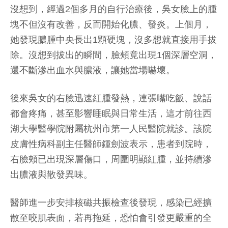
沒想到，經過2個多月的自行治療後，吳女臉上的腫
塊不但沒有改善，反而開始化膿、發炎。上個月，
她發現膿腫中央長出1顆硬塊，沒多想就直接用手拔
除。沒想到拔出的瞬間，臉頰竟出現1個深層空洞，
還不斷滲出血水與膿液，讓她當場嚇壞。
後來吳女的右臉迅速紅腫發熱，連張嘴吃飯、說話
都會疼痛，甚至影響睡眠與日常生活，這才前往西
湖大學醫學院附屬杭州市第一人民醫院就診。該院
皮膚性病科副主任醫師鍾劍波表示，患者到院時，
右臉頰已出現深層傷口，周圍明顯紅腫，並持續滲
出膿液與散發異味。
醫師進一步安排核磁共振檢查後發現，感染已經擴
散至咬肌表面，若再拖延，恐怕會引發更嚴重的全