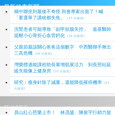
最新健康新聞
稱中聯坐到最後不奇怪 與會專家出面了！喊
「要選舉了講啥都失焦」
(33 分鐘前)
洗腎患者可能導致「副甲狀腺失控」 嘉基醫師
提醒小心骨折心血管鈣化
(36 分鐘前)
父親節最該關心爸爸這個數字 中西醫聯手揪出
三高危機
(48 分鐘前)
灣榮體適能課程助長輩增肌展活力 到長照站延
緩失能像上健身房
(50 分鐘前)
研究：瘦身針除了減重，還能降低罹癌機率
(55
分鐘前)
延伸閱讀
員山紅心芭樂上市！ 林茂盛、陳俊宇行銷力挺