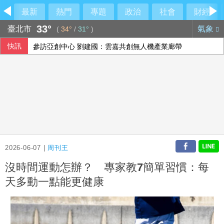
最新
熱門
專題
政治
社會
財經
33°
臺北市
氣象
(
34°
/
31°
)
快訊
參訪亞創中心 劉建國：雲嘉共創無人機產業廊帶
AI前景疑慮衝擊 日經指數收跌
文曄上半年每股盈餘13元創歷史新高 賺贏2025年全年
疑俄影子油輪阿曼外海漏油 油污正擴大生態受威脅
2026-06-07 |
周刊王
沒時間運動怎辦？ 專家教7簡單習慣：每
天多動一點能更健康