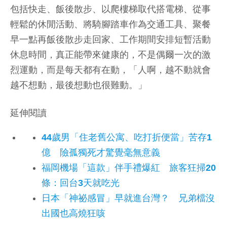
包括快走、飯後散步、以爬樓梯取代搭電梯、從事
輕鬆的休閒活動、將騎腳踏車作為交通工具、聚餐
早一點再飯後散步走回家、工作期間安排短暫活動
休息時間，真正能帶來健康的，不是偶爾一次的激
烈運動，而是每天都有在動，「人啊，越不動就會
越不想動，最後想動也很難動。」
延伸閱讀
44歲男「住老舊公寓、吃打折便當」苦存1
億 險孤獨死才驚覺毫無意義
福岡機場「這款」伴手禮爆紅 旅客狂掃20
條：回台3天就吃光
日本「神祕感冒」早就進台灣？ 兄弟檔沒
出國也高燒狂咳