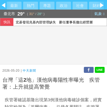
最新
熱門
專題
政治
社會
財經
29°
臺北市
氣象
(
31°
/
28°
)
快訊
宏碁發現兆基內部管理缺失 辭任董事長撤出經營層
林安可敲二壘打貢獻1打點 西武仍不敵軟銀火力
綠營點名江啟臣為疫苗案道歉 江辦反批：政府買不夠才需民
大樂透第115077期開獎
2026-05-20 |
中天新聞
台灣「這2地」漢他病毒陽性率曝光 疾管
署：上升就提高警覺
疾管署確認基隆出現第3例漢他病毒確診個案，經實