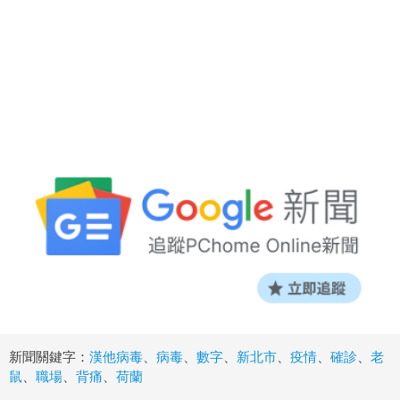
新聞關鍵字：
漢他病毒
、
病毒
、
數字
、
新北市
、
疫情
、
確診
、
老
鼠
、
職場
、
背痛
、
荷蘭