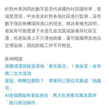
針對外界詢問此數字是否代表國內社區陽性率，曾
淑慧澄清，中央並未針對各地社區進行監測，這些
數字僅反映機場與港口的現況。林詠青補充說明，
老鼠有可能透過下水道孔道流竄或築巢與社區互
通，但老鼠身上不只漢他病毒，還可能攜帶其他法
定傳染病，因此防範工作不可輕忽。
延伸閱讀
基隆清潔員疑染漢他「家住新北」！侯友宜：全市
將二次大清消
老鼠、蟑螂怎麼防？ 專家列三類住宅易成「病媒
宅」
AI造假開箱有老鼠挨告 男大生突塞百萬支票求
「改口政治操作」