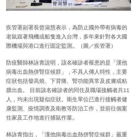
疾管署副署長曾淑慧表示，為防止國外帶有病毒的
老鼠跟著飛機或船隻進入台灣，多年來針對各大國
際機場與港口進行固定監測。（圖／疾管署）
防疫醫師林詠青說明，該名確診者罹患的是「漢他
病毒出血熱併腎症候群」，不具人傳人特性，主要
症狀包括發高燒、下背痛、腎功能異常及皮膚或粘
膜出血。 目前該名確診者的同住及職場接觸者共11
人，均未出現疑似症狀。衛生單位已進行接觸者健
康監測、疫情調查及衛教等防治工作，並前往個案
住家及工作地進行捕鼠作業。
林詠青指出，「漢他病毒出血熱併腎症候群」嚴重