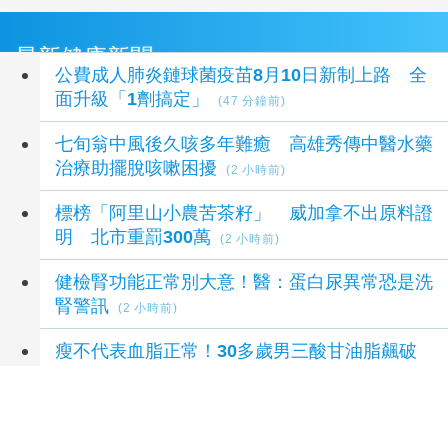
最新健康新聞
公費成人肺炎鏈球菌疫苗8月10日新制上路 全
面升級「1劑搞定」
(47 分鐘前)
七旬翁中風後久咳多年難癒 高雄秀傳中醫水藥
治療助擺脫咳嗽困擾
(2 小時前)
標榜「阿里山小農苦茶籽」 威加拿不出原料證
明 北市重罰300萬
(2 小時前)
健檢腎功能正常別大意！醫：蛋白尿異常恐是洗
腎警訊
(2 小時前)
瘦不代表血脂正常！30多歲男三酸甘油脂飆破
400
(3 小時前)