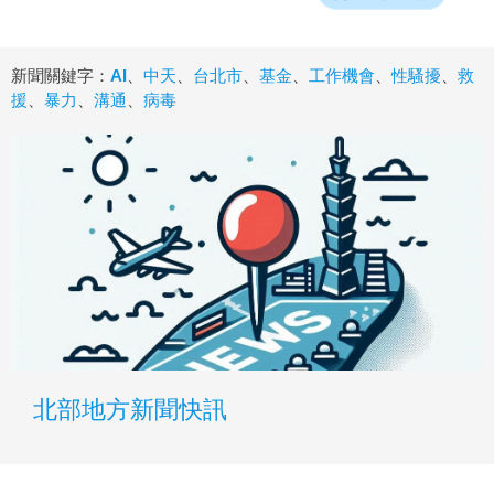
新聞關鍵字：
AI
、
中天
、
台北市
、
基金
、
工作機會
、
性騷擾
、
救
援
、
暴力
、
溝通
、
病毒
北部地方新聞快訊