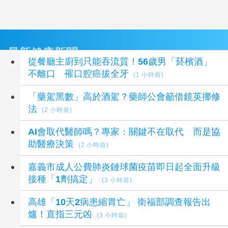
最新健康新聞
從餐廳主廚到只能吞流質！56歲男「菸檳酒」
不離口 罹口腔癌拔全牙
(1 小時前)
「藥駕黑數」高於酒駕？藥師公會籲借鏡英挪修
法
(2 小時前)
AI會取代醫師嗎？專家：關鍵不在取代 而是協
助醫療決策
(2 小時前)
嘉義市成人公費肺炎鏈球菌疫苗即日起全面升級
接種「1劑搞定」
(3 小時前)
高雄「10天2病患縮胃亡」 衛福部調查報告出
爐！直指三元凶
(3 小時前)