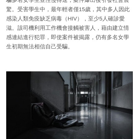
騙多名女學生並性侵得逞，案件爆出後引發社會震
驚。受害學生中，最年輕者僅15歲，其中多人因此
感染人類免疫缺乏病毒（HIV），至少5人確診愛
滋。該司機利用工作機會接觸被害人，藉由建立情
感連結進行犯罪，即使案件被揭露，仍有多名女學
生初期無法相信自己受騙。