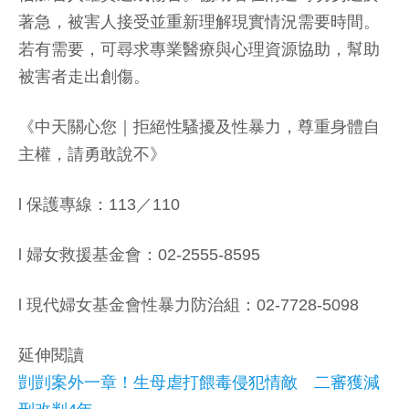
著急，被害人接受並重新理解現實情況需要時間。
若有需要，可尋求專業醫療與心理資源協助，幫助
被害者走出創傷。
《中天關心您｜拒絕性騷擾及性暴力，尊重身體自
主權，請勇敢說不》
l 保護專線：113／110
l 婦女救援基金會：02-2555-8595
l 現代婦女基金會性暴力防治組：02-7728-5098
延伸閱讀
剴剴案外一章！生母虐打餵毒侵犯情敵 二審獲減