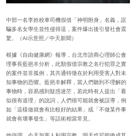
中部一名李姓校車司機假借「神明附身」名義，誆
騙多名女學生並性侵得逞，案件爆出後引發社會震
驚。（AI示意照／中天新聞）
根據《自由健康網》報導，台北市諮商心理師公會
理事長藍挹丰分析，此類假借宗教之名行犯罪之實
的案件並非孤例，其共通特徵在於利用受害人對未
知事物的恐懼。藍挹丰解釋，當人們聽到不理解的
事物時，容易感到疑惑迷茫，若此時有人提出「看
似很有道理」的說詞，人們很可能就會被誤導，例
如「這樣做就會有比較好的結果」或「不做某件事
就會有壞事發生」等話術相當常見。
他強調，今天加害人利用宗教，明天也可能換成其