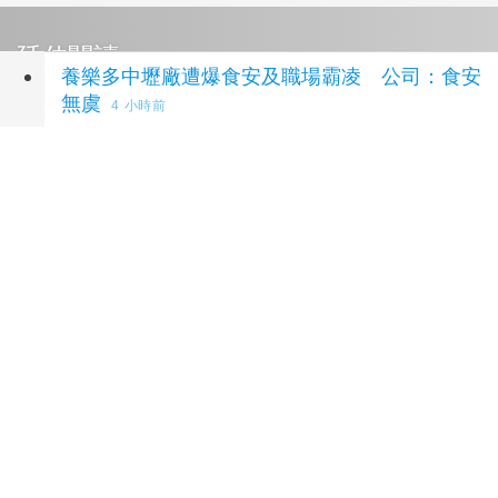
延伸閱讀
養樂多中壢廠遭爆食安及職場霸凌 公司：食安
無虞
4 小時前
搶名額手腳要快！勞工權益不能等 臺北市勞動
事務學院115年度下半年重磅課程 8月11日 準時
開搶
7 小時前
瑜伽教練大腿頂私處 法官認性騷有疑判無罪
21 小時前
45歲狠母溺斃6歲兒詐領500萬保險金 大兒子
驚吐：媽想害死我
22 小時前
經紀人車上強吻女藝人狡辯「沒伸舌頭」 法院
判刑1年1月
1 天前