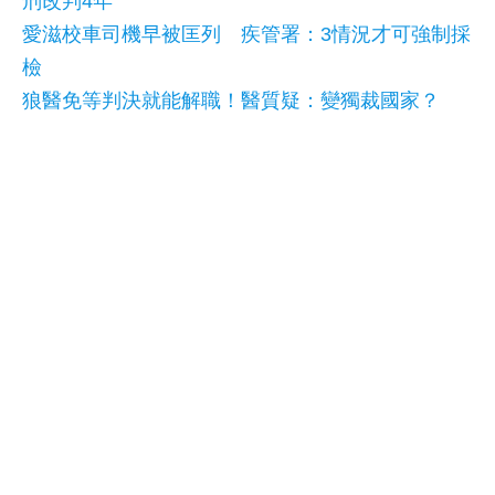
刑改判4年
愛滋校車司機早被匡列 疾管署：3情況才可強制採
檢
狼醫免等判決就能解職！醫質疑：變獨裁國家？