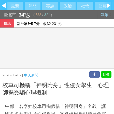
最新
熱門
專題
政治
社會
財經
34°
臺北市
氣象
(
36°
/
32°
)
快訊
新台幣升5.7分 收32.231元
蔣市府發言人異動！李政軒請辭 正妹記者傳加入競選團隊
柯文哲昔批政府擋疫苗 陳佩琪嗆要道歉什麼
泰國地方官員遭槍殺身亡 前議員落網稱討債未果開槍
2026-06-15 |
中天新聞
校車司機稱「神明附身」性侵女學生 心理
師揭受騙心理機制
中部一名李姓校車司機假借「神明附身」名義，誆