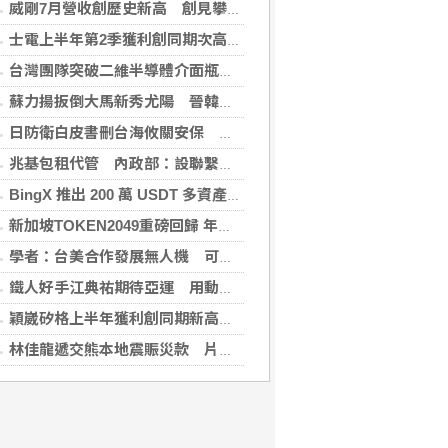
威剛7月營收創歷史新高 創見攀同期高點
士電上半年第2季獲利創同期次高 看好AIDC拉貨需求
台灣團隊突破二維半導體介面瓶頸 成果登國際頂尖期刊
蘇力揚扳倒大馬新秀尤陽 晉韓國羽球大師賽8強
日防衛白皮書刪台海攸關安保 學者：未淡化中國威脅論述
兆基包租代管 內政部：設聯繫諮詢窗口統一受理
BingX 推出 200 萬 USDT 多資產交易活動，聚焦當前最受關注的市場趨勢
新加坡TOKEN2049重磅回歸 年度行業頂級盛會再度啟幕
學者：台美合作發展無人機 可降對中依賴強化嚇阻
鐵人好手江典祐期待亞運 用動漫名言激勵自己
穎崴矽格上半年獲利創同期新高 AI先進製程需求帶動
林佳龍遞交熊本地震賑災款 片山和之：患難見真情