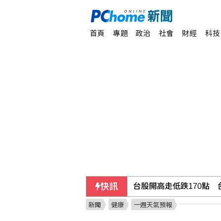
首頁
專題
政治
社會
財經
科技
快訊
採購疫苗遭詐 慈濟委任
新聞
健康
一週天氣預報
日本試射戰斧飛彈 中國