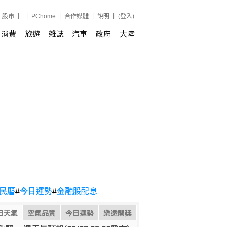
股市
PChome
合作媒體
說明
(登入)
消費
旅遊
雜誌
汽車
政府
大陸
民曆
#
今日運勢
#
金融股配息
日天氣
空氣品質
今日運勢
樂透開獎