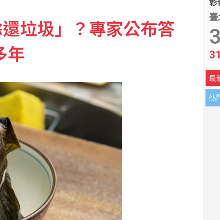
彰化
臺
餘還垃圾」？專家公布答
甚災害」 擴大國家重建補助
3
多年
3
台積電漲5元尾盤翻紅收2370元
最
熱