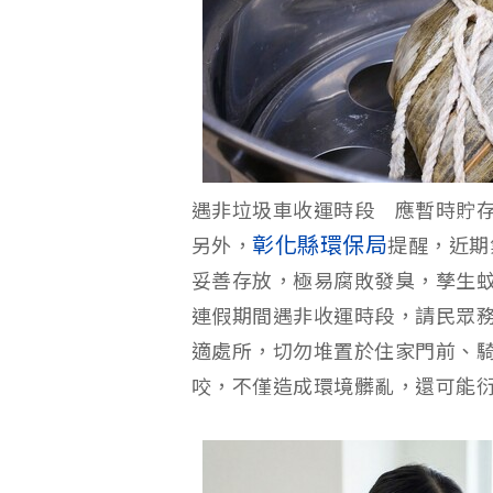
遇非垃圾車收運時段 應暫時貯
彰化縣環保局
另外，
提醒，近期
妥善存放，極易腐敗發臭，孳生
連假期間遇非收運時段，請民眾
適處所，切勿堆置於住家門前、
咬，不僅造成環境髒亂，還可能