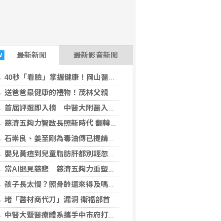
最新
新聞
最新影音新聞
W
40秒「看臉」掌握健康！岡山醫院Face AI健康鏡吸睛 陳時中也到場關注
送爸爸最健康的禮物！茂林父親節公益按摩 用專業「按」出感謝
首屆評選即入榜 中醫大附醫入選《Newsweek》2026全球最佳綠色醫院250強
慈濟五夠力智啟長照新時代 翻轉銀髮共創再青春
石崇良、姜至剛為毒油傳已提請辭？ 衛福部回應了！
嬰兒黃疸到兒童脂肪肝都別輕忽！醫揭不同年齡「肝病警訊」
當AI遇見慈悲 慈濟五夠力重塑高齡照護新未來
孩子長太慢？照骨齡還來得及嗎？AI骨齡輔助判讀系統成臨床評估重要參考
堵「醫材商代刀」漏洞 衛福部首頒手術室指引！在場須病人同意
中醫大暨醫療體系攜手中市府打造「健康樂齡 智慧臺中」