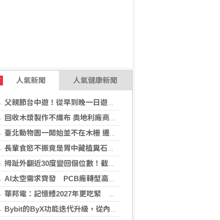
人氣新聞
人氣健康新聞
T
父親節台中遊！從早到晚一日遊行程推薦，美食、美景一次滿足！
回收木漿製作不織布 奧地利廠商得獎
臺北動物園一開始並不在木柵 遷園40周年之際，舉辧「與象同在、迎象未來」特展！
長輩食慾不振竟是胃中藏植糞石？醫用「可樂」化解危機
拇趾外翻近30度變回個位數！截骨矯正助重返登山活動
AI太空需求齊發 PCB廠轉型高階產品迎收成
華邦電：記憶體2027年更吃緊 啟動高雄廠模組B擴建計畫
Bybit的ByX功能迭代升級，從內容平台全面進化為社交交易樞紐，新增多項特色功能