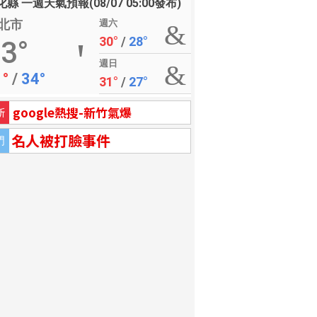
縣 一週天氣預報(08/07 05:00發布)
北市
週六
30°
/
28°
3°
週日
1°
/
34°
31°
/
27°
google熱搜-新竹氣爆
新
名人被打臉事件
門