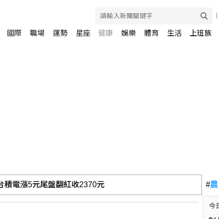
國際
職場
運勢
星座
健康
娛樂
體育
生活
上班族
律師：不排除民事訴訟求償
#
農
今
國防部：高度警惕