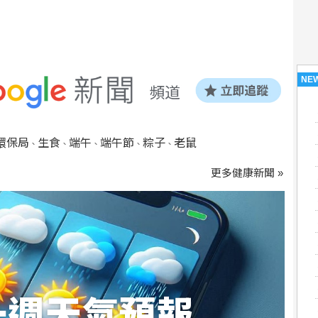
NE
環保局
生食
端午
端午節
粽子
老鼠
、
、
、
、
、
更多健康新聞 »
一週天氣預報