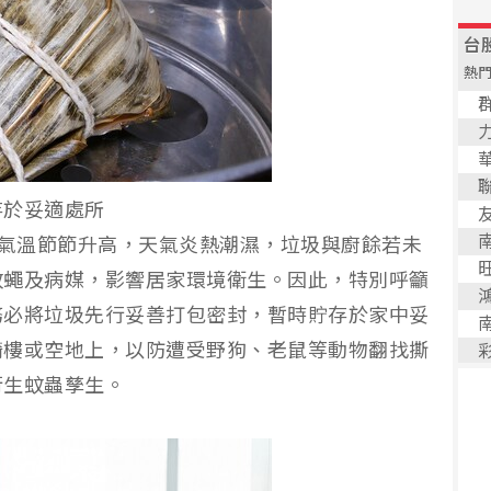
存於妥適處所
氣溫節節升高，天氣炎熱潮濕，垃圾與廚餘若未
蚊蠅及病媒，影響居家環境衛生。因此，特別呼籲
務必將垃圾先行妥善打包密封，暫時貯存於家中妥
騎樓或空地上，以防遭受野狗、老鼠等動物翻找撕
衍生蚊蟲孳生。