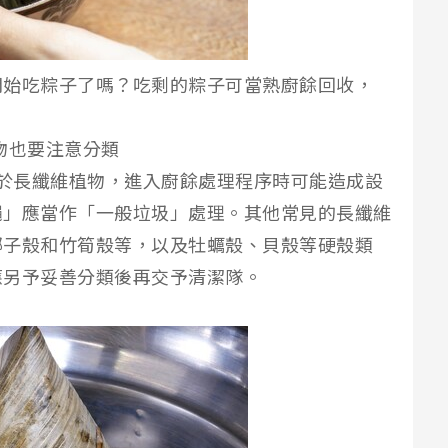
開始吃粽子了嗎？吃剩的粽子可當熟廚餘回收，
物也要注意分類
於長纖維植物，進入廚餘處理程序時可能造成設
繩」應當作「一般垃圾」處理。其他常見的長纖維
椰子殼和竹筍殼等，以及牡蠣殼、貝殼等硬殼類
應另予妥善分類後再交予清潔隊。