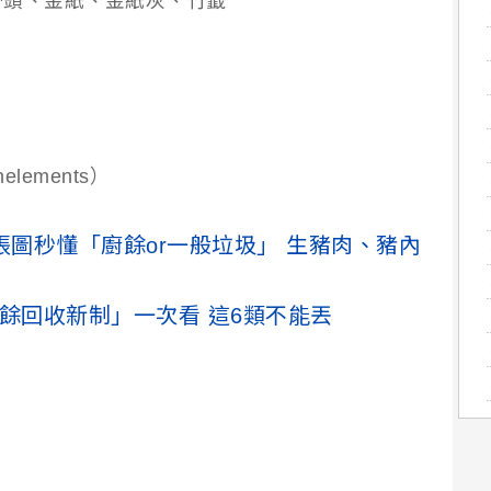
骨頭、金紙、金紙灰、竹籤
lements）
張圖秒懂「廚餘or一般垃圾」 生豬肉、豬內
餘回收新制」一次看 這6類不能丟