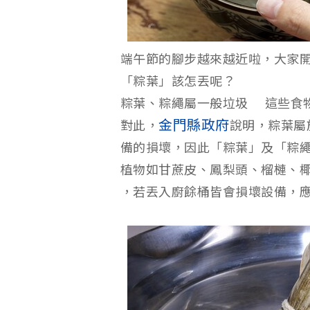
端午節的腳步越來越近啦，大家
「粽葉」該怎丟呢？
粽葉、粽繩屬一般垃圾 這些食
金門縣政府
對此，
說明，粽葉屬
備的損壞，因此「粽葉」及「粽
植物如甘蔗皮、鳳梨頭、榴槤、
，若丟入廚餘桶皆會損壞設備，