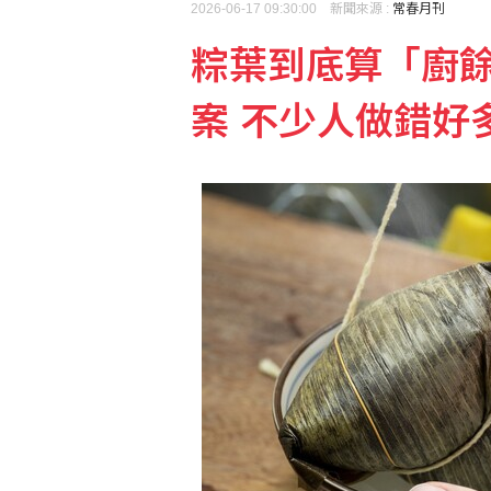
2026-06-17 09:30:00 新聞來源 :
常春月刊
粽葉到底算「廚
日本指定熊本地震為「激
案 不少人做錯好
台股開高走低跌170點 