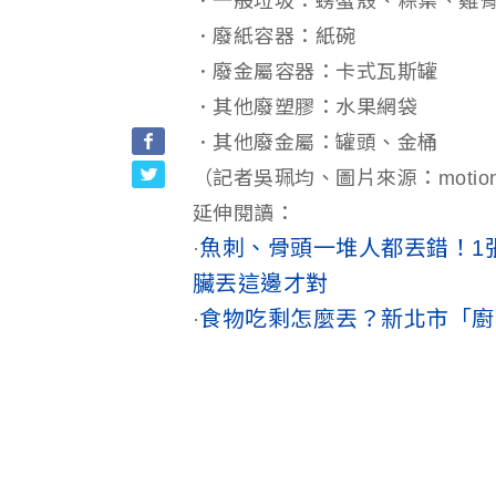
．一般垃圾：螃蟹殼、粽葉、雞
．廢紙容器：紙碗
．廢金屬容器：卡式瓦斯罐
．其他廢塑膠：水果網袋
．其他廢金屬：罐頭、金桶
（記者吳珮均、圖片來源：motione
延伸閱讀：
魚刺、骨頭一堆人都丟錯！1
·
臟丟這邊才對
食物吃剩怎麼丟？新北市「廚
·