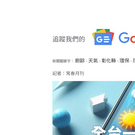
廚餘
天氣
彰化縣
環保
新聞關鍵字：
、
、
、
、
記者：常春月刊
全台