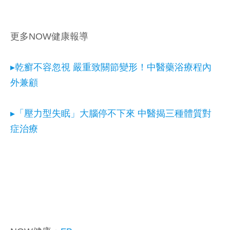
更多NOW健康報導
▸乾癬不容忽視 嚴重致關節變形！中醫藥浴療程內
外兼顧
▸「壓力型失眠」大腦停不下來 中醫揭三種體質對
症治療