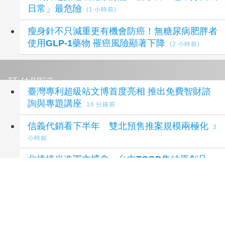
日常」最危險
(1 小時前)
瘦身針不只減重更有機會防癌！無糖尿病肥胖者
使用GLP-1藥物 罹癌風險顯著下降
(2 小時前)
延伸閱讀
臺灣專利超級站文博首度亮相 推出免費智財諮
詢與專題講座
16 分鐘前
信義代銷看下半年 雙北預售推案規模兩極化
3
小時前
北捷捷米進軍文博會 台中TCOD集結原創品
牌
8 小時前
臺灣專利超級站首進文博會 提供免費智財諮詢
助創作者護創意
8 小時前