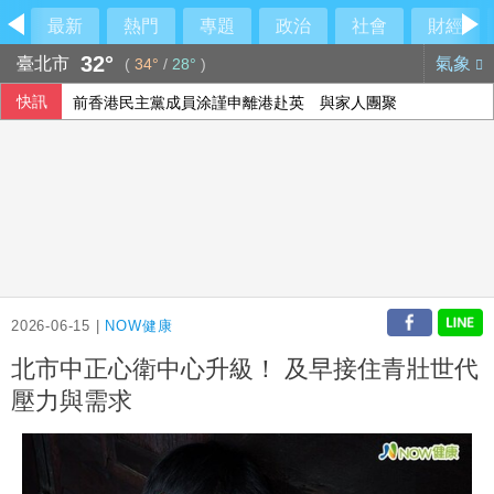
最新
熱門
專題
政治
社會
財經
32°
臺北市
氣象
(
34°
/
28°
)
快訊
前香港民主黨成員涂謹申離港赴英 與家人團聚
颱風白海豚侵襲日本沖繩3傷 各地實施交管
宇樹科技確定發行價 發行後市值約2911億元
盧秀燕反酸賴清德：關心我勝過關心食安
2026-06-15 |
NOW健康
北市中正心衛中心升級！ 及早接住青壯世代
壓力與需求