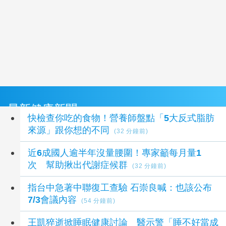
最新健康新聞
快檢查你吃的食物！營養師盤點「5大反式脂肪
來源」跟你想的不同
(32 分鐘前)
近6成國人逾半年沒量腰圍！專家籲每月量1
次 幫助揪出代謝症候群
(32 分鐘前)
指台中急著中聯復工查驗 石崇良喊：也該公布
7/3會議內容
(54 分鐘前)
王凱猝逝掀睡眠健康討論 醫示警「睡不好當成