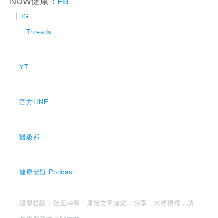
NOW健康：
FB
│
IG
│
Threads
│
YT
│
官方LINE
│
醫級邦
│
健康安妞 Podcast
溫馨提醒：歡迎轉傳「原始文章連結」分享，未經授權，請