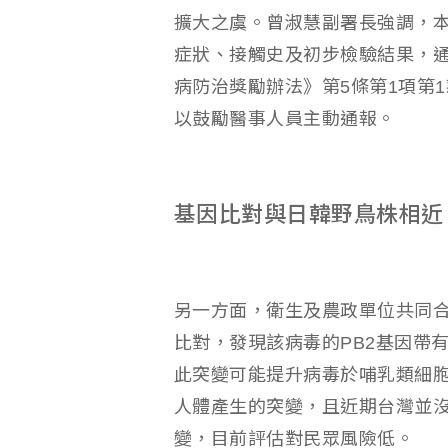
擴大之虞。曾淑慧副署長強調，
症狀、接觸史及初步檢驗結果，
病防治獎勵辦法》第5條第1項第
以鼓勵醫事人員主動通報。
基因比對與日韓野鳥株相近 檢
另一方面，衛生及農政單位共同
比對，發現該病毒的PB2基因帶有E
此突變可能提升病毒於哺乳類細
人體產生的突變，且近期台灣並
變，目前評估對民眾風險低。