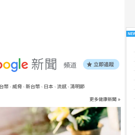
NE
台幣
威脅
新台幣
日本
流感
清明節
、
、
、
、
、
更多健康新聞 »