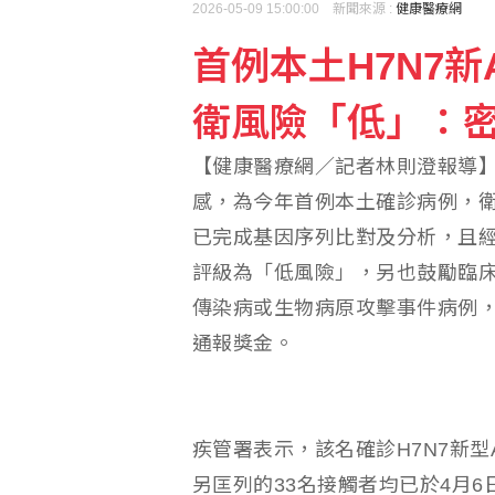
2026-05-09 15:00:00 新聞來源 :
健康醫療網
首例本土H7N7
檢方抗告成功 台東農業
衛風險「低」：
韓足協爆15年前性招待
【健康醫療網／記者林則澄報導】
感，為今年首例本土確診病例，
已完成基因序列比對及分析，且
評級為「低風險」，另也鼓勵臨
傳染病或生物病原攻擊事件病例，
通報獎金。
疾管署表示，該名確診H7N7新
另匡列的33名接觸者均已於4月