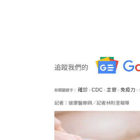
確診
CDC
主管
免疫力
新聞關鍵字：
、
、
、
、
記者：健康醫療網／記者林則澄報導