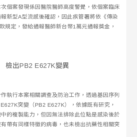
本次個案發現係因醫院醫師高度警覺，依個案臨床
通報新型A型流感後確認，因此疾管署將依《傳染
1款規定，發給通報醫師新台幣1萬元通報獎金，
出PB2 E627K變異
合作執行本案相關調查及防治工作，透過基因序列
627K突變（PB2 E627K），依據既有研究，
胞中的複製能力，但因無法排除此位點是感染後於
沒有帶有同樣特徵的病毒，也未檢出抗藥性相關突