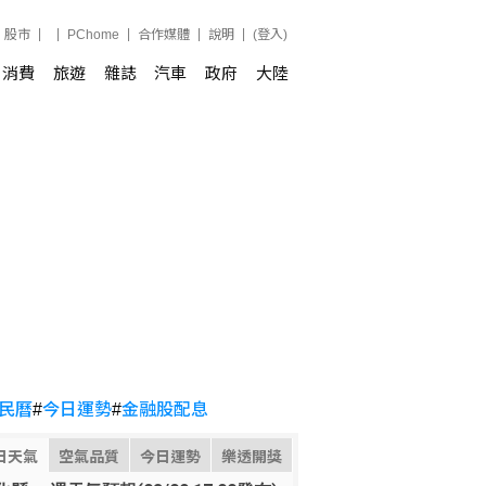
股市
PChome
合作媒體
說明
(登入)
消費
旅遊
雜誌
汽車
政府
大陸
民曆
#
今日運勢
#
金融股配息
日天氣
空氣品質
今日運勢
樂透開獎