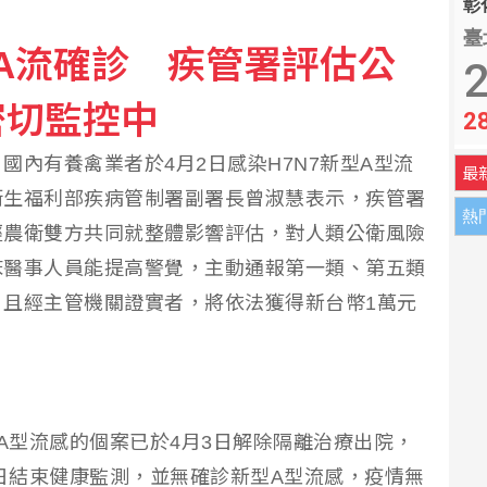
彰化
臺
新A流確診 疾管署評估公
處長涉圖利羈押禁見
2
密切監控中
2
外籍裁判 涉案7場比賽零敗仗
國內有養禽業者於4月2日感染H7N7新型A型流
最
衛生福利部疾病管制署副署長曾淑慧表示，疾管署
熱
經農衛雙方共同就整體影響評估，對人類公衛風險
床醫事人員能提高警覺，主動通報第一類、第五類
且經主管機關證實者，將依法獲得新台幣1萬元
型A型流感的個案已於4月3日解除隔離治療出院，
6日結束健康監測，並無確診新型A型流感，疫情無