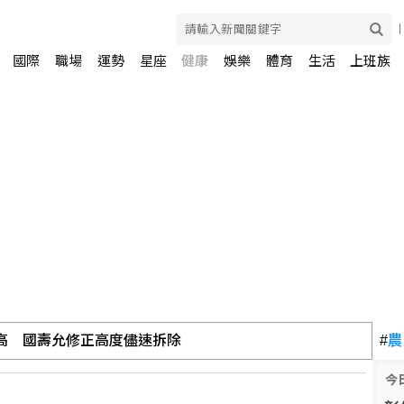
國際
職場
運勢
星座
健康
娛樂
體育
生活
上班族
高 國壽允修正高度儘速拆除
#
農
今
3人抱走4大獎近2.5億