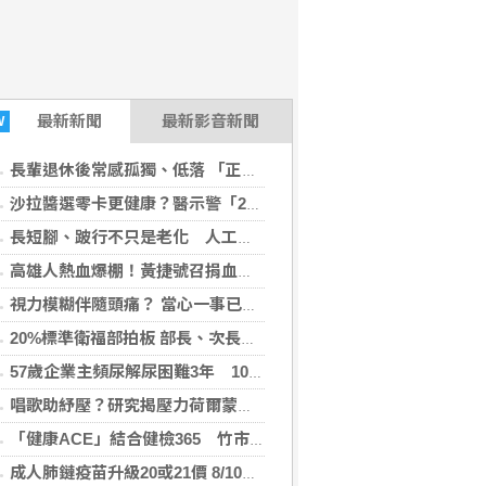
最新
新聞
最新影音新聞
W
長輩退休後常感孤獨、低落 「正念社會處方箋」找回生活樂趣
沙拉醬選零卡更健康？醫示警「2成分」恐傷腸道菌相 小心糖尿病
長短腳、跛行不只是老化 人工髖關節手術評估助降臥床風險
高雄人熱血爆棚！黃捷號召捐血救血荒 賴瑞隆：不用披風也能當英雄
視力模糊伴隨頭痛？ 當心一事已引爆「青光眼」
20%標準衛福部拍板 部長、次長都說會負責
57歲企業主頻尿解尿困難3年 10分鐘攝護腺拉提手術改善
唱歌助紓壓？研究揭壓力荷爾蒙降 推測對免疫功能、大腦健康有潛在益處
「健康ACE」結合健檢365 竹市響應89量腰日
成人肺鏈疫苗升級20或21價 8/10起公費1劑搞定