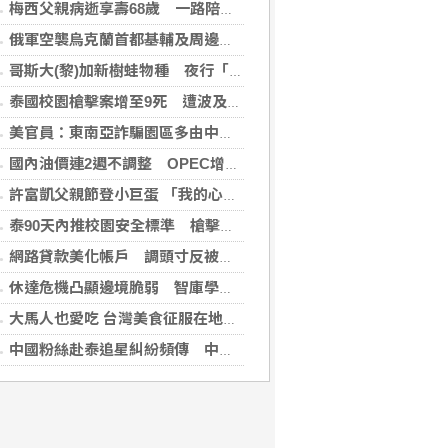
梅西父親病逝享壽68歲 一路陪伴兒子闖蕩足壇
俄軍空襲烏克蘭首都基輔及周邊區域 造成4人喪命
哥斯大(黎)加新樹蛙物種 夜行「咖啡蛙」體長不到4公分
泰國校園槍擊案增至9死 遭波及12歲女童不治
美官員：東南亞詐騙園區多由中國背景跨國犯罪組織主導
國內油價連2週不調整 OPEC增產國際油價跌
許富凱父親節登小巨蛋 「我的心肝寶貝」思念爸爸
泰90天內推校園安全標準 槍擊案後全國加強心理篩檢
網路貸款美化帳戶 調頭寸反被當成洗錢人頭帳戶
休達危機凸顯邊境脆弱 智庫學者籲建立歐盟統一方案
大馬人也愛吃 台灣美食征服在地味蕾
中國粉絲赴泰追星糾紛頻傳 中國駐泰使館籲文明守法