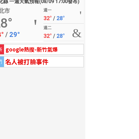
縣 一週天氣預報(08/09 17:00發布)
北市
週一
32°
/
28°
8°
週二
8°
/
29°
32°
/
28°
google熱搜-新竹氣爆
新
名人被打臉事件
門