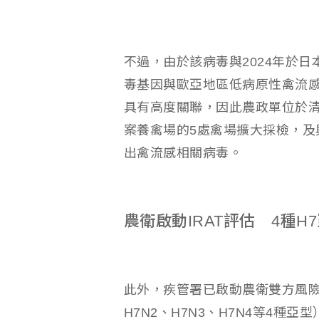
不過，由於該病毒與2024年於
毒基因與歐亞地區低病原性禽流
具有高度關聯，因此農政單位於
案養禽場的5處禽場擴大採檢，及
出禽流感相關病毒。
農衛啟動IRAT評估 4種
此外，疾管署已啟動農衛雙方風險
H7N2、H7N3、H7N4等4