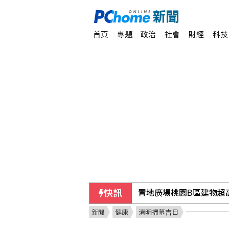
首頁
專題
政治
社會
財經
科技
快訊
置地廣場桃園B區建物超
新聞
健康
清明掃墓吉日
今年5-6月電子發票 11