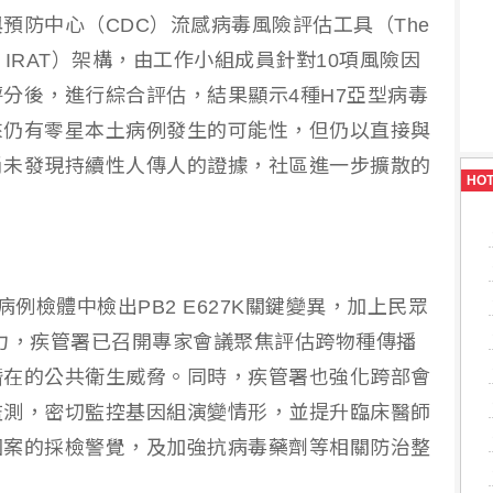
預防中心（CDC）流感病毒風險評估工具（The
ent Tool, IRAT）架構，由工作小組成員針對10項風險因
分後，進行綜合評估，結果顯示4種H7亞型病毒
來仍有零星本土病例發生的可能性，但仍以直接與
尚未發現持續性人傳人的證據，社區進一步擴散的
HO
病例檢體中檢出PB2 E627K關鍵變異，加上民眾
力，疾管署已召開專家會議聚焦評估跨物種傳播
潛在的公共衛生威脅。同時，疾管署也強化跨部會
監測，密切監控基因組演變情形，並提升臨床醫師
個案的採檢警覺，及加強抗病毒藥劑等相關防治整