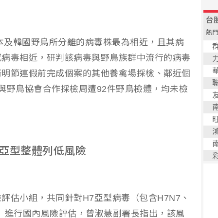
日本及韓國野鳥所分離的病毒株最為相近，且其病
感病毒相近，研判該病毒與野鳥族群中流行的病毒
清明節連假前完成個案的其他養禽場採檢、鄰近個
與野鳥協會合作採檢周遭92件野鳥檢體，均未檢
H7亞型整體列低風險
評估小組，共同針對H7亞型病毒（包含H7N7、
種亞型）進行國內風險評估，曾淑慧副署長指出，該風