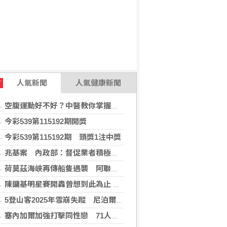
人氣新聞
人氣健康新聞
T
空腹運動好不好？中醫教你掌握最佳運動時機
今彩539第115192期開獎
今彩539第115192期 頭獎1注中獎
兆基案 內政部：督促業者積極履約或轉讓契約
荷莫茲海峽再傳船隻遇襲 阿聯控伊朗攻擊國營油輪
陳鏞基明星賽開轟曾想到此為止 轉念享受引退年比賽
5登山客2025年雪崩失蹤 尼泊爾救難隊尋獲遺體
塞內加爾加強打擊同性戀 71人遭控「違反自然行為」