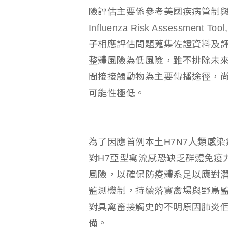
險評估主要係參考美國疾病管制與
Influenza Risk Assessm
子相應評估問題蒐集佐證資料及評
整體風險為低風險，雖不排除未
間接接觸動物為主要傳播途徑，
可能性極低。
為了因應首例本土H7N7人類感染
對H7亞型禽流感恐缺乏群體免疫
風險，以確保防疫體系⾜以應對
監測機制，持續落實禽場與野鳥
對具禽畜接觸史的不明原因肺炎
備。