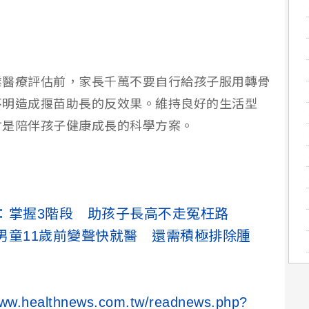
業醫療評估前，家長千萬不要自行給孩子服用轉骨
不明造成揠苗助長的反效果。維持良好的生活型
才是陪伴孩子健康成長的科學方案。
：掌握3階段 助孩子長高不走冤枉路
男童11歲前變聲快就醫 還需積極排除腫
www.healthnews.com.tw/readnews.php?