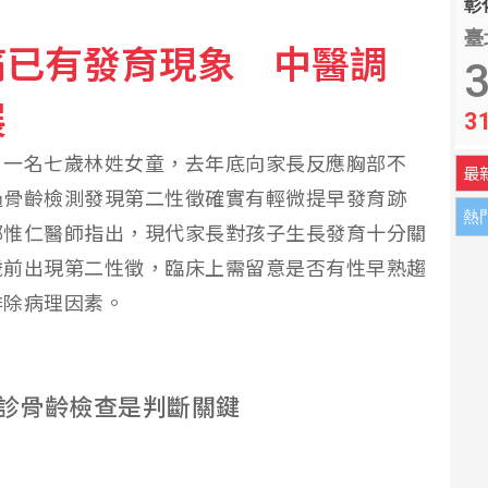
彰化
臺
痛已有發育現象 中醫調
TPBL新北國王
3
展
3
荷莫茲海峽 違者罰貨值20%
】一名七歲林姓女童，去年底向家長反應胸部不
最
過骨齡檢測發現第二性徵確實有輕微提早發育跡
熱
鄭惟仁醫師指出，現代家長對孩子生長發育十分關
歲前出現第二性徵，臨床上需留意是否有性早熟趨
排除病理因素。
診骨齡檢查是判斷關鍵