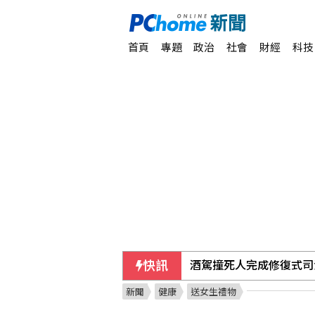
首頁
專題
政治
社會
財經
科技
快訊
酒駕撞死人完成修復式司
新聞
健康
送女生禮物
曼谷北郊中學槍擊2教師