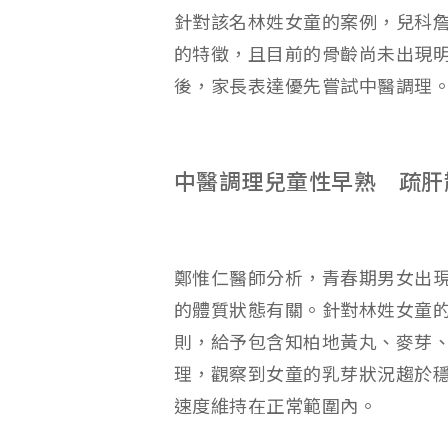
針對該名林姓女童的案例，兒科
的特徵，且目前的骨齡尚未出現
後，家長表達優先嘗試中醫調理
中醫調理兒童性早熟 疏肝
鄭惟仁醫師分析，青春期男女出
的體質狀態有關。針對林姓女童
則，給予包含知柏地黃丸、麥芽
理，觀察到女童的乳芽狀況趨於
速度維持在正常範圍內。