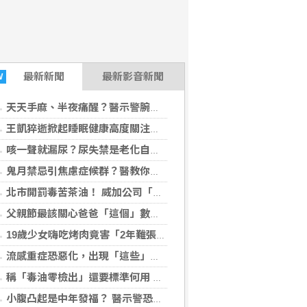
最新
新聞
最新影音新聞
W
天天手麻、半夜痛醒？醫示警腕隧道症候群 女性發生率最高增10倍
王凱猝逝掀起睡眠健康高度關注！醫籲：最危險的不是熬夜，而是「這個」錯覺
咳一聲就漏尿？尿失禁是老化自然現象？醫揭：不同尿失禁的治療方式
鬼月禁忌引焦慮症候群？醫教你破除強迫症狀與焦慮迷思
北市開罰毒苦茶油！ 威加公司「提供資料不實」重罰300萬
父親節最該關心爸爸「這個」數字！中西醫聯手揪出三高危機
19歲少女嗨吃烤肉竟害「2年難張口」 關節盤移位！嚼珍珠也常見禍首
流感重症恐惡化，出現「這些」症狀別再等！醫籲：別因非流感季就掉以輕心
稱「毒油零檢出」還要標準何用 石崇良：全面下架我負政治決定！
小腹凸起是中年發福？ 醫示警恐是「婦癌之王」找上門