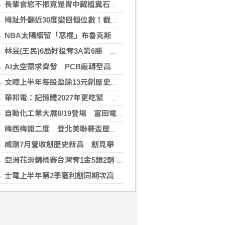
長輩食慾不振竟是胃中藏植糞石？醫用「可樂」化解危機
拇趾外翻近30度變回個位數！截骨矯正助重返登山活動
NBA太陽續留「惡棍」布魯克斯 簽3年23億合約
林昱(王民)6局好投奪3A第6勝 鄭宗哲3度上壘
AI太空需求齊發 PCB廠轉型高階產品迎收成
文曄上半年每股盈餘13元創歷史新高 賺贏2025年全年
華邦電：記憶體2027年更吃緊 啟動高雄廠模組B擴建計畫
自動化工業大展8/19登場 富田電機秀機器人關節模組
梅西梅開二度 登北美聯賽盃歷史進球王
威剛7月營收創歷史新高 創見攀同期高點
亞洲花滑錦標賽台灣奪1金5銀2銅 團隊表現超出預期
士電上半年第2季獲利創同期次高 看好AIDC拉貨需求