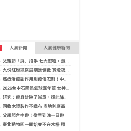
人氣新聞
人氣健康新聞
T
父親節「屏」招手 七大遊程，邀您陪爸爸一起過節「趣」！
九份紅燈籠祭展期進倒數 賞燈夜遊解謎集章「趣」！
癌症治療副作用別傻傻忍耐！中醫個人化體質調理 助癌友緩解疲憊與不適
2026台中石岡熱氣球嘉年華 女神台東天后宮媽祖以熱氣球造型、李多慧一起加持助陣
研究：瘦身針除了減重，還能降低罹癌機率
回收木漿製作不織布 奧地利廠商得獎
父親節台中遊！從早到晚一日遊行程推薦，美食、美景一次滿足！
臺北動物園一開始並不在木柵 遷園40周年之際，舉辧「與象同在、迎象未來」特展！