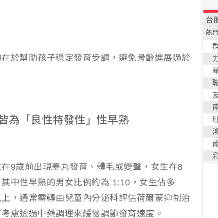
的在於幫助孩子穩定發育步調，避免骨齡進展過於
皆為「良性特發性」性早熟
在9歲前出現睪丸發育、體毛或變聲，女生在8
中性早熟的男女比例約為 1:10，女生佔多
以上，通常需轉由兒童內分泌科評估荷爾蒙抑制治
可考慮透過中藥調理來緩慢調節發育速度。