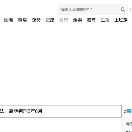
國際
職場
運勢
星座
健康
娛樂
體育
生活
上班族
法 嘉院判刑2年8月
#
農
今
喪生 9年級學生涉案