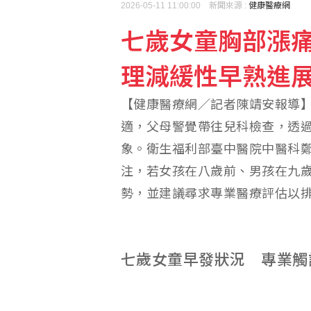
2026-05-11 11:00:00 新聞來源 :
健康醫療網
七歲女童胸部漲
周儀翔重返職籃賽場 加盟
理減緩性早熟進
傳伊朗擬禁美以船隻通行
【健康醫療網／記者陳靖安報導
適，父母警覺帶往兒科檢查，透
象。衛生福利部臺中醫院中醫科
注，若女孩在八歲前、男孩在九
勢，並建議尋求專業醫療評估以
七歲女童早發狀況 專業觸