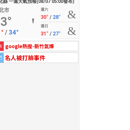
縣 一週天氣預報(08/07 05:00發布)
北市
週六
30°
/
28°
3°
週日
1°
/
34°
31°
/
27°
google熱搜-新竹氣爆
新
名人被打臉事件
門