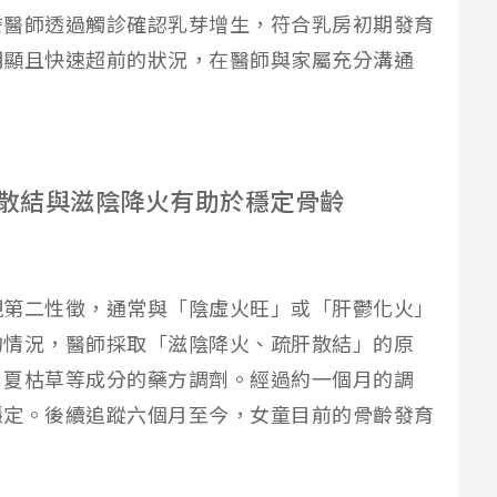
詹醫師透過觸診確認乳芽增生，符合乳房初期發育
明顯且快速超前的狀況，在醫師與家屬充分溝通
。
散結與滋陰降火有助於穩定骨齡
現第二性徵，通常與「陰虛火旺」或「肝鬱化火」
的情況，醫師採取「滋陰降火、疏肝散結」的原
、夏枯草等成分的藥方調劑。經過約一個月的調
穩定。後續追蹤六個月至今，女童目前的骨齡發育