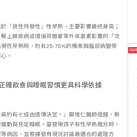
屬於「良性特發性」性早熟，主要影響最終身高；
、腎上腺疾病或環境荷爾蒙等外來激素影響的「次
現性早熟時，約有25-75%的機率與腦部病變等
HO
輕心。
正確飲食與睡眠習慣更具科學依據
身高約有七成由遺傳決定。」鄭惟仁醫師提醒，剩
律運動與充足睡眠。當發現孩子有性早熟徵兆時，
瘤等病因，並根據發育現況討論最適合的處理方