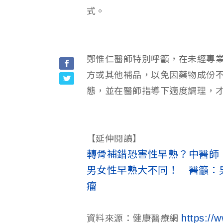
式。
鄭惟仁醫師特別呼籲，在未經專
方或其他補品，以免因藥物成份
態，並在醫師指導下適度調理，
【延伸閱讀】
轉骨補錯恐害性早熟？中醫師
男女性早熟大不同！ 醫籲：
瘤
https://
資料來源：健康醫療網