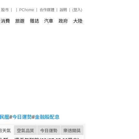
股市
PChome
合作媒體
說明
(登入)
消費
旅遊
雜誌
汽車
政府
大陸
民曆
#
今日運勢
#
金融股配息
日天氣
空氣品質
今日運勢
樂透開獎