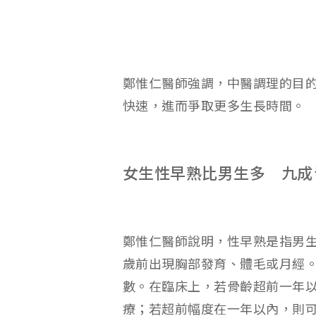
鄭惟仁醫師強調，中醫調理的目
快速，進而爭取更多生長時間。
女生性早熟比男生多 九成
鄭惟仁醫師說明，性早熟是指男生
歲前出現胸部發育、體毛或月經。其
數。在臨床上，若骨齡超前一年
療；若超前幅度在一年以內，則