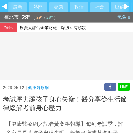
最新
熱門
專題
政治
社會
財經
28°
臺北市
氣象
(
29°
/
28°
)
快訊
投資人評估企業財報 歐股互有漲跌
西班牙飛地移民危機 官員促歐盟用籌碼確保摩洛哥配合
阿波羅2475億收購廉航 擊退對手入主易捷航空
2026-05-12 |
健康醫療網
考試壓力讓孩子身心失衡！醫分享從生活節
律緩解考前身心壓力
【健康醫療網／記者黃奕寧報導】每到考試季，許