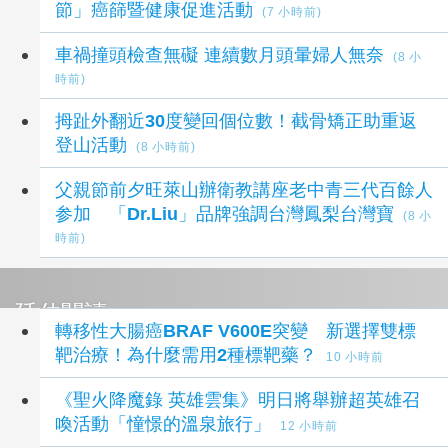
節」癌篩暨健康促進活動
(7 小時前)
車禍撞頭檢查無礙 連續數月頭暈婦人無奈
(8 小
時前)
拇趾外翻近30度變回個位數！截骨矯正助重返
登山活動
(8 小時前)
父親節前夕旺萊山辦衛教講座老中青三代百餘人
参加 「Dr.Liu」品牌強調台灣鳳梨台灣寶
(8 小
時前)
延伸閱讀
轉移性大腸癌BRAF V600E突變 新選擇雙標
靶治療！為什麼需用2種標靶藥？
10 小時前
《聖火降魔錄 英雄雲集》明日將舉辦超英雄召
喚活動「憧憬的溫泉旅行」
12 小時前