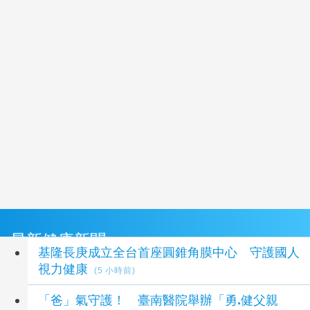
最新健康新聞
基隆長庚成立全台首座圓錐角膜中心 守護國人
視力健康
(5 小時前)
「爸」氣守護！ 臺南醫院舉辦「勇.健父親