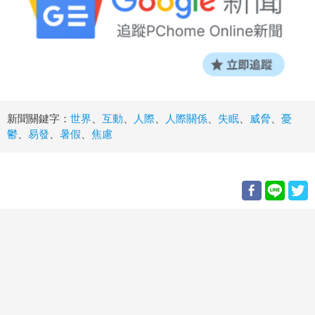
新聞關鍵字：
世界
、
互動
、
人際
、
人際關係
、
失眠
、
威脅
、
憂
鬱
、
易發
、
暑假
、
焦慮