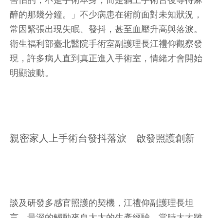
害怕的，不是手術本身，而是躺上手術台後等待麻
醉的那幾分鐘。」不少病患在術前面對未知狀況，
常因緊張出現失眠、發抖，甚至血壓升高與落淚。
衛生福利部臺北醫院手術室副護理長江禮仰觀察發
現，許多病人直到真正進入手術室，情緒才會開始
明顯波動。
親密家人上手術台發抖落淚 啟發照護創新
談及研發多感官照護的契機，江禮仰副護理長坦
言，最深的觸動來自太太的生產經驗。當時太太雖