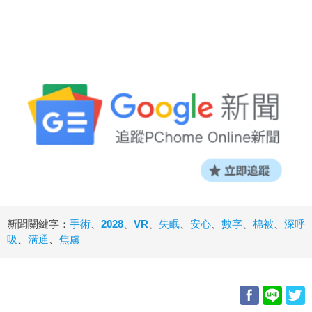
新聞關鍵字：
手術
、
2028
、
VR
、
失眠
、
安心
、
數字
、
棉被
、
深呼
吸
、
溝通
、
焦慮