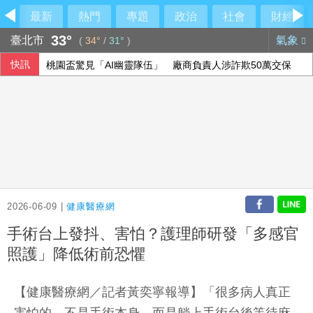
最新
熱門
專題
政治
社會
財經
33°
臺北市
氣象
(
34°
/
31°
)
快訊
桃園盃驚見「AI幽靈隊伍」 廠商負責人涉詐欺50萬交保
中職張翔腳踝扭傷下二軍 考量亞運任務充分休息
慈濟買BNT遭詐反被追打 柯文哲轟民進黨、陳時中：真的不
颱風白海豚侵襲日本沖繩、鹿兒島 至少6人受傷
2026-06-09 |
健康醫療網
手術台上發抖、害怕？護理師研發「多感官
照護」降低術前恐懼
【健康醫療網／記者黃奕寧報導】「很多病人真正