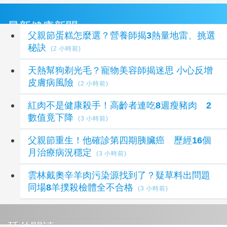
最新健康新聞
父親節蛋糕怎麼選？營養師揭3熱量地雷、挑選
秘訣
(2 小時前)
天熱幫狗剃光毛？寵物美容師揭迷思 小心反增
皮膚病風險
(2 小時前)
紅肉不是健康殺手！高齡者連吃8週瘦豬肉 2
數值竟下降
(3 小時前)
父親節重生！他確診第四期胰臟癌 歷經16個
月治療病況穩定
(3 小時前)
雲林戴奧辛羊肉污染源找到了？疑草料出問題
同場8羊撲殺檢體全不合格
(3 小時前)