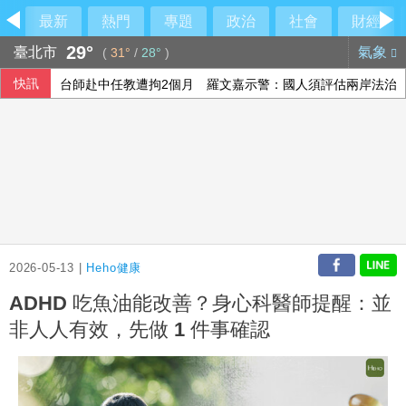
最新
熱門
專題
政治
社會
財經
29°
臺北市
氣象
(
31°
/
28°
)
快訊
台師赴中任教遭拘2個月 羅文嘉示警：國人須評估兩岸法治
林安可敲二壘打貢獻1打點 西武仍不敵軟銀火力
宏碁發現兆基內部管理缺失 辭任董事長撤出經營層
法總統大選倒數8個月 親俄網絡針對3名參選人造謠
2026-05-13 |
Heho健康
ADHD 吃魚油能改善？身心科醫師提醒：並
非人人有效，先做 1 件事確認