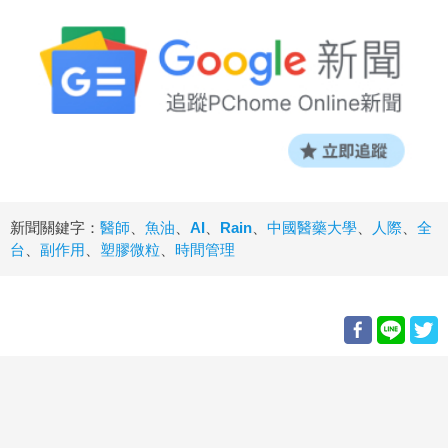
新聞關鍵字：
醫師
、
魚油
、
AI
、
Rain
、
中國醫藥大學
、
人際
、
全
台
、
副作用
、
塑膠微粒
、
時間管理