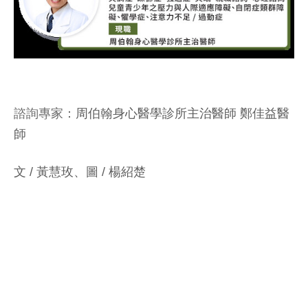
諮詢專家：
周伯翰身心醫學診所主治醫師 鄭佳益醫
師
文 / 黃慧玫、圖 / 楊紹楚