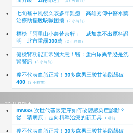
(58 分鐘前)
七旬翁中風後久咳多年難癒 高雄秀傳中醫水藥
治療助擺脫咳嗽困擾
(2 小時前)
標榜「阿里山小農苦茶籽」 威加拿不出原料證
明 北市重罰300萬
(2 小時前)
健檢腎功能正常別大意！醫：蛋白尿異常恐是洗
腎警訊
(3 小時前)
瘦不代表血脂正常！30多歲男三酸甘油脂飆破
400
(3 小時前)
延伸閱讀
mNGS 次世代基因定序如何改變感染症診斷？
從「猜病原」走向精準治療的新工具
1 秒前
瘦不代表血脂正常！30多歲男三酸甘油脂飆破