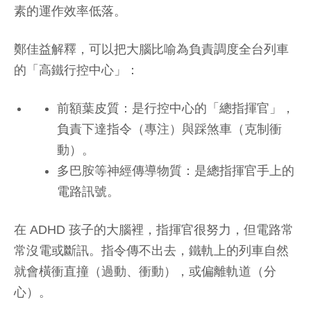
素的運作效率低落。
鄭佳益解釋，可以把大腦比喻為負責調度全台列車
的「高鐵行控中心」：
前額葉皮質：是行控中心的「總指揮官」，
負責下達指令（專注）與踩煞車（克制衝
動）。
多巴胺等神經傳導物質：是總指揮官手上的
電路訊號。
在 ADHD 孩子的大腦裡，指揮官很努力，但電路常
常沒電或斷訊。指令傳不出去，鐵軌上的列車自然
就會橫衝直撞（過動、衝動），或偏離軌道（分
心）。